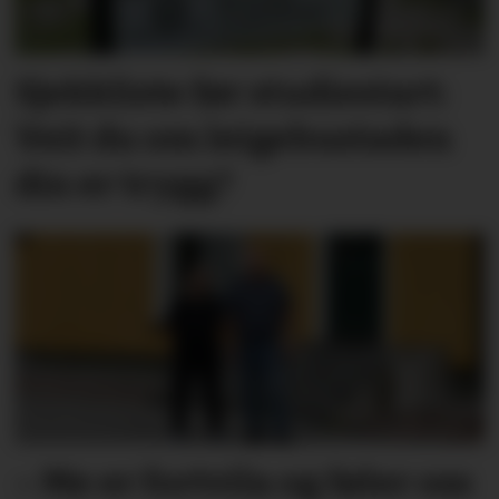
Sjekkliste før studie­start:
Veit du om leige­­­­bustaden
din er trygg?
– Me er fortvila og føler oss