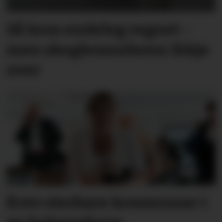
Så kom endeleg regnet -
men skog­brann­faren ikkje
over
Krev sterkare kommunar i