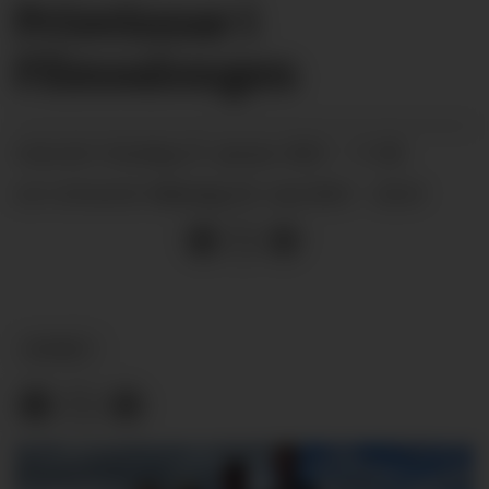
Prisvinnar i
Filmsalongen
onsdag 27. januar 2021 - 11:00
PUBLISERT
måndag 03. mai 2021 - 22:21
SIST OPPDATERT
NYHEIT