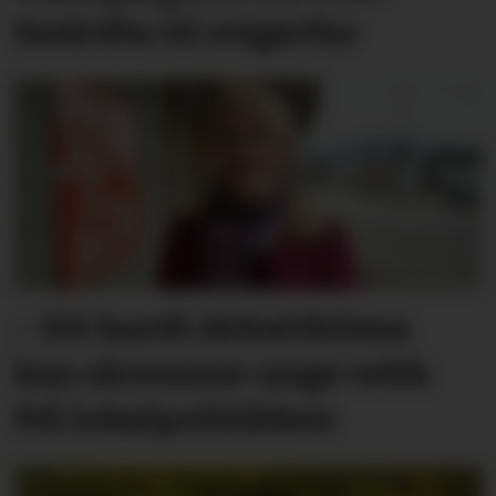
bedrifta til svigerfar
– Eit hardt debatt­klima
kan skremme unge vekk
frå lokal­politikken