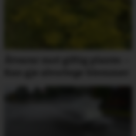
Åtvarar mot giftig plante: –
Kan gje alvorlege blemmer