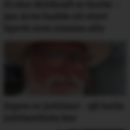
Ei stor drivkraft er borte: –
Jan Arve hadde eit stort
hjarte som romma alle
Espen er jubilant - sjå heile
jubilantlista her