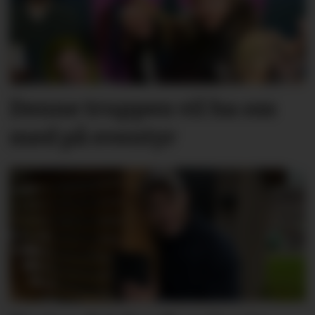
Denne truppen vil ha oss
med på eventyr