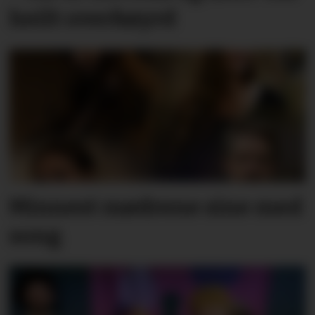
heilt overkøyrd
Minnest mødrene sine med
song