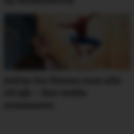
ny helsereform
Jublar for filmen som alle
vil sjå: – Har redda
sommaren