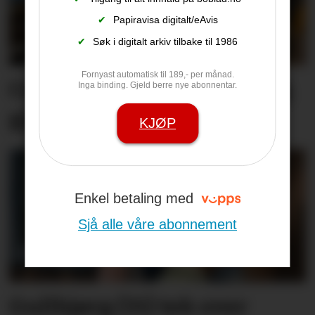
✔
Papiravisa digitalt/eAvis
✔
Søk i digitalt arkiv tilbake til 1986
Fornyast automatisk til 189,- per månad.
Comeback for Tone (91) og
Inga binding. Gjeld berre nye abonnentar.
gjengen
KJØP
Enkel betaling med
Sjå alle våre abonnement
Gullbjørg (31) tek over