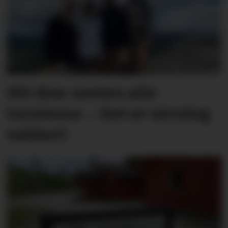
Hit drar nesten alle
turistane: – Det er utruleg
vakkert