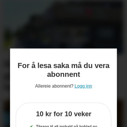
Bank sel rekne­skaps­­
For å lesa saka må du vera
gigant, og får inn stort
abonnent
konsern
Allereie abonnent?
Logg inn
10 kr for 10 veker
✔
Tilgang til alt innhald på boblad.no