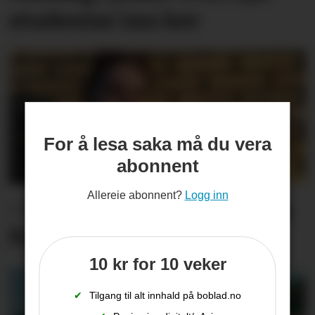
studentar inn her
For å lesa saka må du vera
abonnent
Allereie abonnent?
Logg inn
– Ei forunder­leg spen­ning
finn ein i politi­log­gen
10 kr for 10 veker
✔
Tilgang til alt innhald på boblad.no