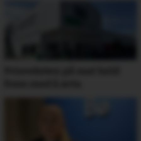
Pris­veksten på mat held
fram med å avta