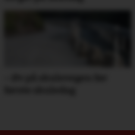
– Øv på skulevegen før
første skuledag