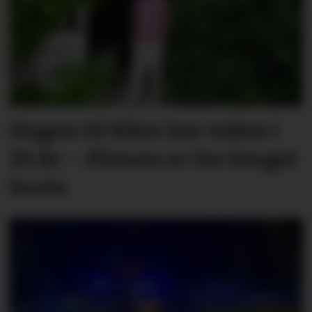
Hagen til Kåre har vakse i
25 år: – Plenen er for lengst
borte