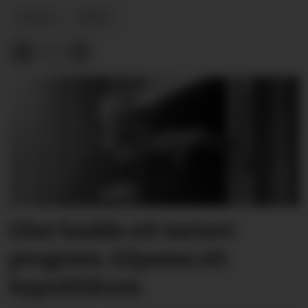
NYHEIT
ARKIV
Olav hadde eit variert
program, tilpassa eit
bypublikum