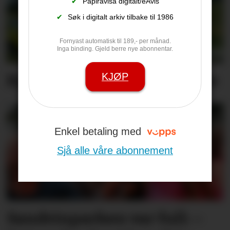
✔
Papiravisa digitalt/eAvis
✔
Søk i digitalt arkiv tilbake til 1986
Fornyast automatisk til 189,- per månad.
Inga binding. Gjeld berre nye abonnentar.
KJØP
Rykker ut til trafikkulykke
Enkel betaling med
Sjå alle våre abonnement
Sandvinparken var full: –