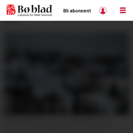
Bli abonnent
ANNONSE
UTBYGGING: Stadig meir natur blir bygd ned i
Noreg. Her frå hyttefeltet Grostul på Lifjell.