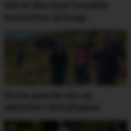
Det er den best besøkte
konserten så langt
Fleire prøvde ein ny
aktivitet i friluftsåret