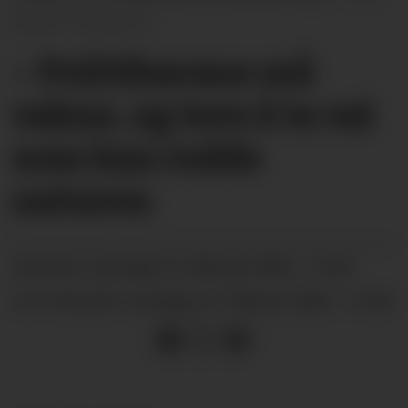
Øystein Akselberg
– Politikarane må
vakne, og tore å ta val
som kan redde
naturen
laurdag 10. februar 2024 - 14:45
PUBLISERT
laurdag 10. februar 2024 - 14:45
SIST OPPDATERT