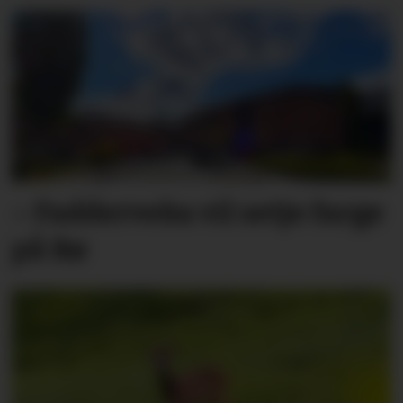
– Fadder­veka vil setje farge
på Bø