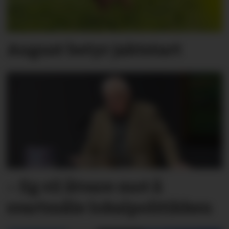
August betyr jaktstart
– Eg vil åtvare mot å
svartmåle lokalpoli­tik­ken