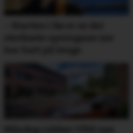
– Starten i Bø er av dei
sterkaste opningane me
har hatt på lenge
Måndag rykker 1700 nye