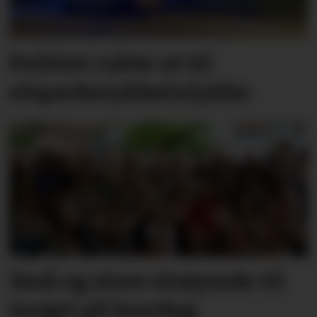
Politiet rykte ut til
elsparkesykkelulykke
Små og store strøymde til
torget på laurdag