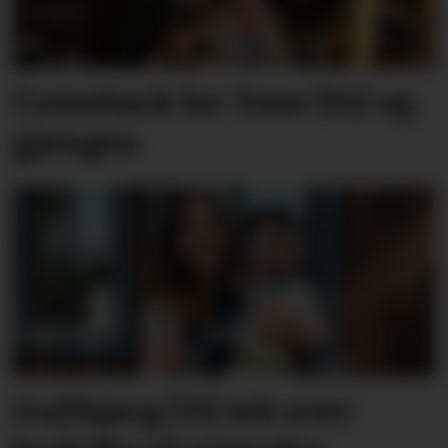
Comeback for Tone (91) og
gjengen
Gullbjørg (31) tek over