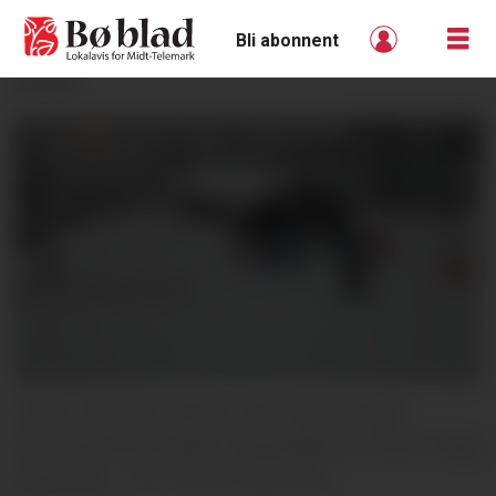
Bli abonnent
ANNONSE
LOKAL SKIHEIS: Ein bør vere merksam på
instruksane som gjeld i skianlegget for å få ei trygg
oppleving.
Marta Kjøllesdal