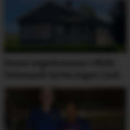
Desse eigedomane i Midt-
Telemark bytta eigar i juli