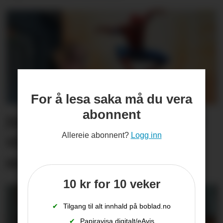
For å lesa saka må du vera
abonnent
Jublar for filmen som alle
Allereie abonnent?
Logg inn
vil sjå: – Har redda
sommaren
10 kr for 10 veker
✔
Tilgang til alt innhald på boblad.no
✔
Papiravisa digitalt/eAvis