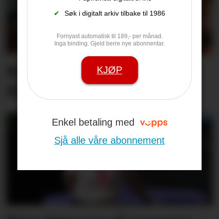
✔
Søk i digitalt arkiv tilbake til 1986
Fornyast automatisk til 189,- per månad.
Inga binding. Gjeld berre nye abonnentar.
Barn sin tryggleik på nett
KJØP
får større merksemd
Enkel betaling med
Sjå alle våre abonnement