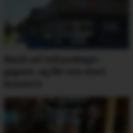
Bank sel rekne­skaps­­
gigant, og får inn stort
konsern