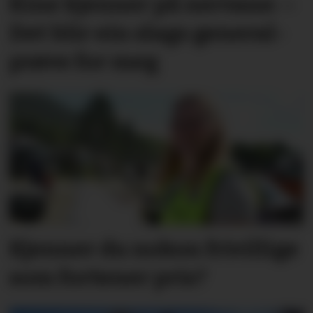
Kine kjenner på nervane: –
Det blir ein slags general­­
prøve for meg
Kjenner du nokon frivillige
som fortener pris?