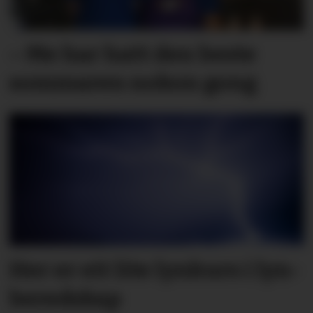
– Me har hatt den beste
sommaren nokon gong
Her er eit lite lyn­kurs i lyn­
bered­skap