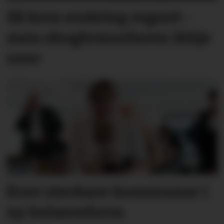
Så kom endeleg regnet -
men skog­brann­faren ikkje
over
Krev sterkare kommunar i
ny helsereform