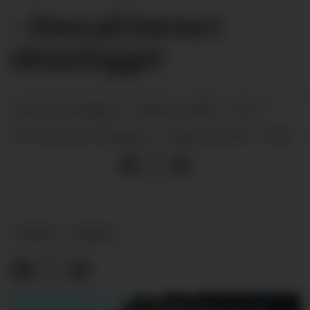
– Pass på barna i
skianlegget
onsdag 11. februar 2026 - 15:13
PUBLISERT
onsdag 11. februar 2026 - 16:02
SIST OPPDATERT
SPORT
NYHEIT