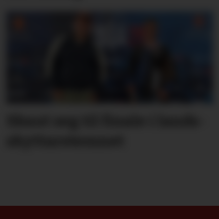
Skaut seg til finale i lands­
skyttar­stemnet