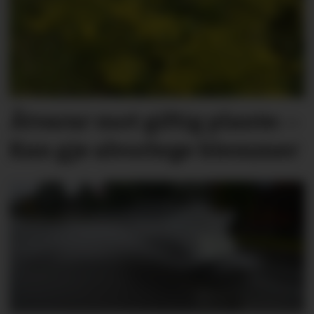
Åtvarar mot giftig plante: –
Kan gje alvorlege blemmer