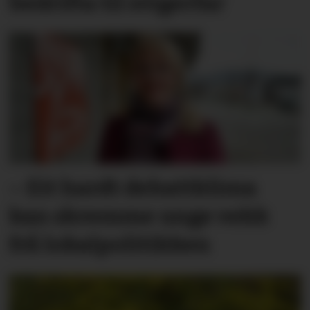
bedrifta til svigerfar
– Eit hardt debatt­klima
kan skremme unge vekk
frå lokal­politikken