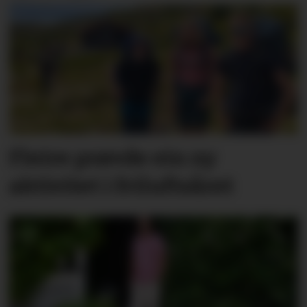
Fleire prøvde ein ny
aktivitet i friluftsåret