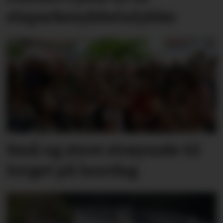
elsparkesykkelulykke
Små og store strøymde til
torget på laurdag