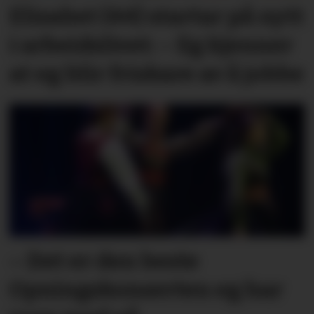
Elisabet (44) startar på nytt
i arbeidslivet: – Eg kjenner
at eg blir friskare av å jobbe
– Det er den beste
Opningskonserten eg har