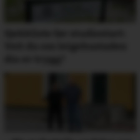
Sjekkliste før studie­start:
Veit du om leige­­­­bustaden
din er trygg?