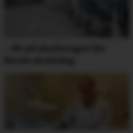
– Øv på skulevegen før
første skuledag