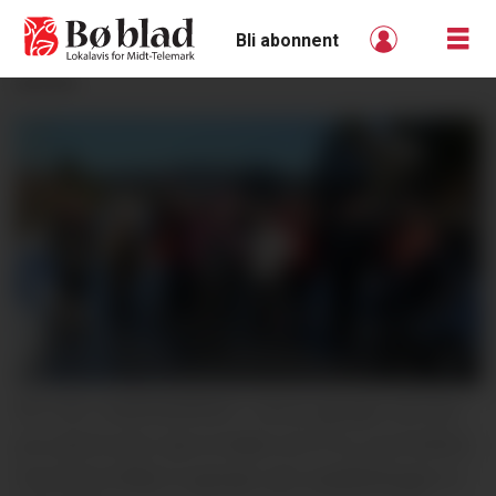
Bli abonnent
ANNONSE
PÅ TUR I NÆROMRÅDET: Denne gjengen set stor
pris på å bruke nærområdet sitt til tur og friluftsliv.
Favorittområdet til gjengen på Langkåshaugen er