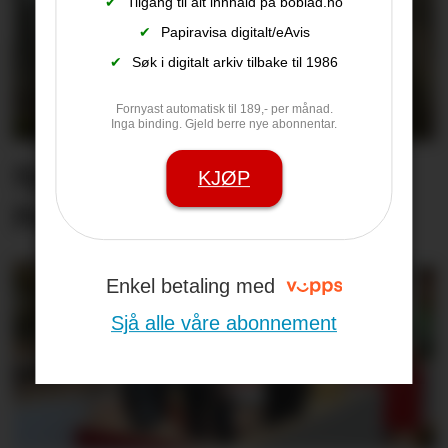
✔
Tilgang til alt innhald på boblad.no
✔
Papiravisa digitalt/eAvis
✔
Søk i digitalt arkiv tilbake til 1986
Fornyast automatisk til 189,- per månad.
Inga binding. Gjeld berre nye abonnentar.
Synne er ueinig: –
KJØP
Pastinakk er ikkje giftig
Enkel betaling med
Sjå alle våre abonnement