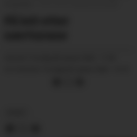
Bergenåsen.
Gro B. Røiland, arkivbilde
På leit etter
nærturane
torsdag 08. januar 2026 - 11:00
PUBLISERT
torsdag 08. januar 2026 - 13:10
SIST OPPDATERT
NYHEIT