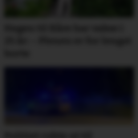
Hagen til Kåre har vakse i
25 år: – Plenen er for lengst
borte
Politiet rykte ut til