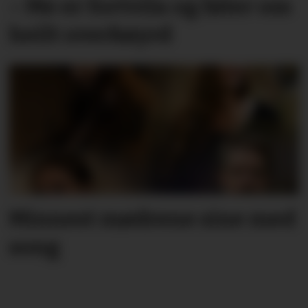
– Me er fortvila og føler oss
heilt overkøyrd
Minnest mødrene sine med
song