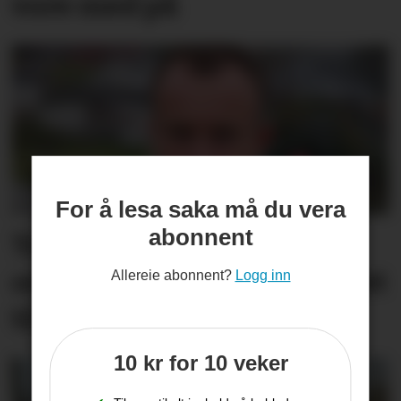
vore med på
For å lesa saka må du vera
abonnent
Trekkjer seg som fylkes­
ordførar – skjulte forholdet
Allereie abonnent?
Logg inn
til Ap-topp
10 kr for 10 veker