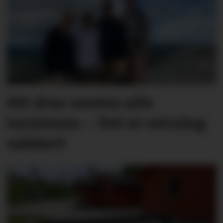
Hit drar nesten alle
turistane: – Det er utruleg
vakkert