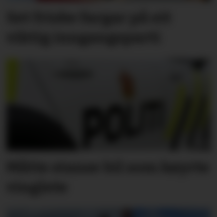
Set friske fargar på eit
viktig inngangs­parti
Måtte stanse bil som køyrte
vinglete