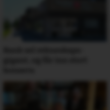
Bank sel rekne­skaps­­
gigant, og får inn stort
konsern