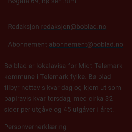
Bøgata 69, Bø sentrum
Redaksjon
redaksjon@boblad.no
Abonnement
abonnement@boblad.no
Bø blad er lokalavisa for Midt-Telemark
kommune i Telemark fylke. Bø blad
tilbyr nettavis kvar dag og kjem ut som
papiravis kvar torsdag, med cirka 32
sider per utgåve og 45 utgåver i året.
Personvernerklæring