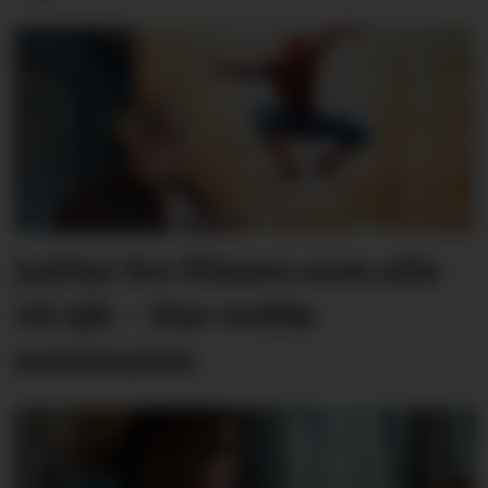
Jublar for filmen som alle
vil sjå: – Har redda
sommaren