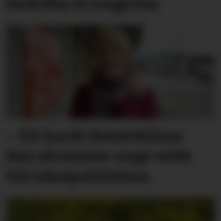
bedrifta til svigerfar
– Eit hardt debatt­klima
kan skremme unge vekk
frå lokal­politikken