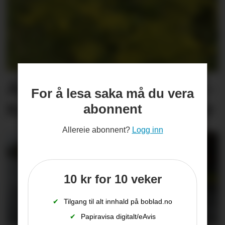
Åtvarar mot giftig plante: –
For å lesa saka må du vera
Kan gje alvorlege blemmer
abonnent
Allereie abonnent?
Logg inn
10 kr for 10 veker
✔
Tilgang til alt innhald på boblad.no
✔
Papiravisa digitalt/eAvis