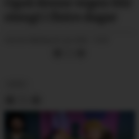
Også denne vegen blir
stengt i fleire dagar
måndag 29. juni 2026 - 10:59
PUBLISERT
NYHEIT