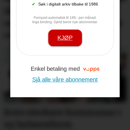
✔
Søk i digitalt arkiv tilbake til 1986
Så kom endeleg regnet -
Fornyast automatisk til 189,- per månad.
men skog­brann­faren ikkje
Inga binding. Gjeld berre nye abonnentar.
over
KJØP
Enkel betaling med
Sjå alle våre abonnement
Krev sterkare kommunar i
ny helsereform