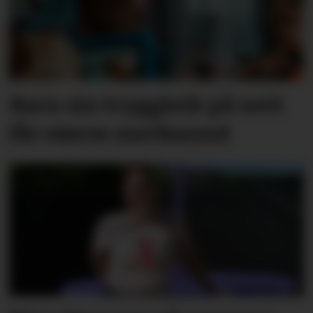
Barn sin tryggleik på nett
får større merksemd