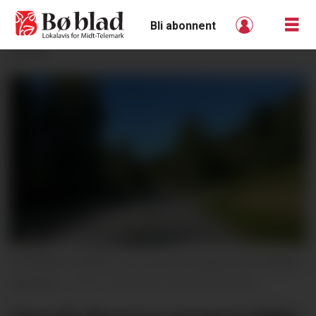
Bli abonnent
ANNONSE
STENGER VEGEN. Her blir det stengt nokre dagar i
sommar.
Telemark fylkeskommune