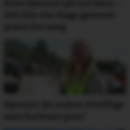
Kine kjenner på nervane: –
Det blir ein slags general­­
prøve for meg
Kjenner du nokon frivillige
som fortener pris?