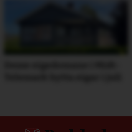
Desse eigedomane i Midt-
Telemark bytta eigar i juli