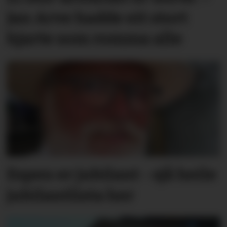
Jan Arve hadde eit stort
hjarte som romma alle
Espen er jubilant - sjå heile
jubilantlista her