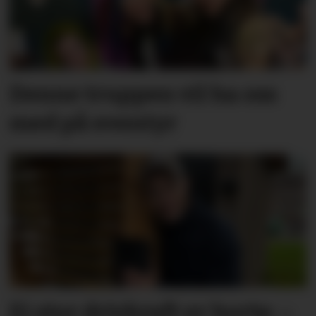
Denne truppen vil ha oss
med på eventyr
Ei stor drivkraft er borte: –