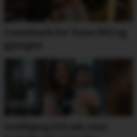
Comeback for Tone (91) og
gjengen
Gullbjørg (31) tek over