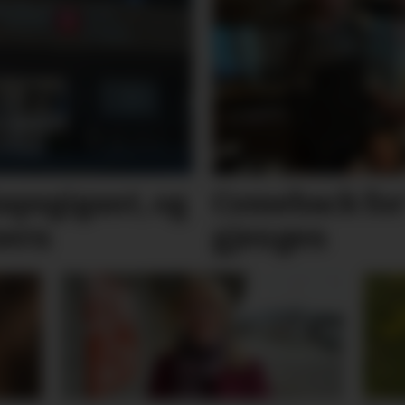
ps­­gigant, og
Comeback for 
sern
gjengen