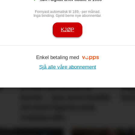
g føler oss
Minnest mød
Fornyast automatisk til 189,- per månad.
Inga binding. Gjeld berre nye abonnentar.
song
KJØP
Enkel betaling med
Sjå alle våre abonnement
a
Ei stor drivkraft er
Esp
borte: – Jan Arve hadde
hei
eit stort hjarte som
romma alle