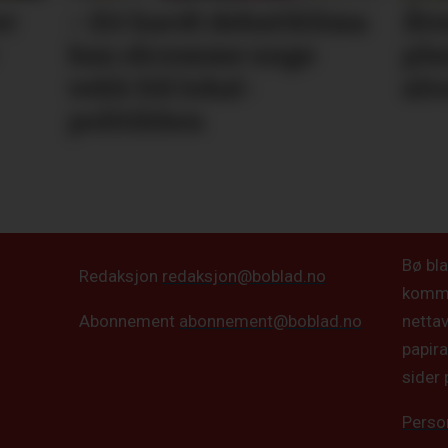
er
– Eit hardt debatt­klima
Åtv
kan skremme unge
pla
vekk frå lokal­
alv
politikken
Bø bla
Redaksjon
redaksjon@boblad.no
kommun
netta
Abonnement
abonnement@boblad.no
papira
sider 
Perso