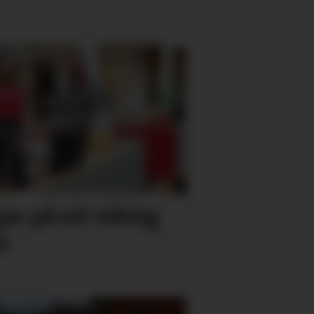
gar på eit viktig
i