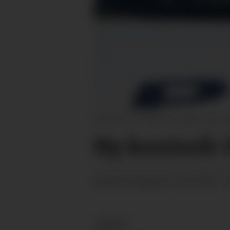
KONTROLL: Politiet har sjekka vegen i
Ny kontroll: F
sundag 07. juni 2026 - 
PUBLISERT
NYHEIT