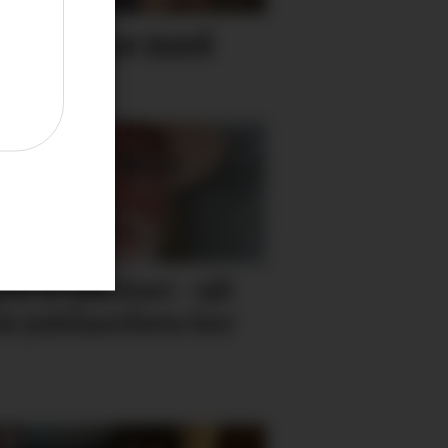
rene sine med
en er jubilant - sjå
le jubilantlista her