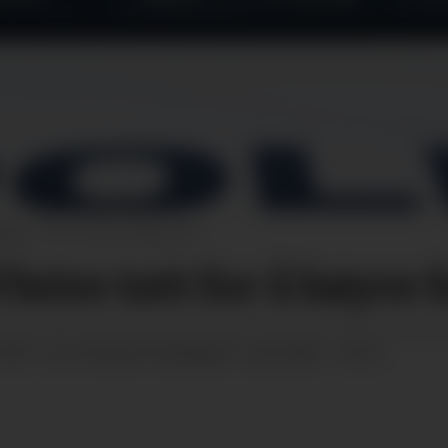
gjen.
Marta Kjøllesdal
leire tatt for å køyre f
10:59
sundag 07. juni 2026 - 18:16
SIST OPPDATERT