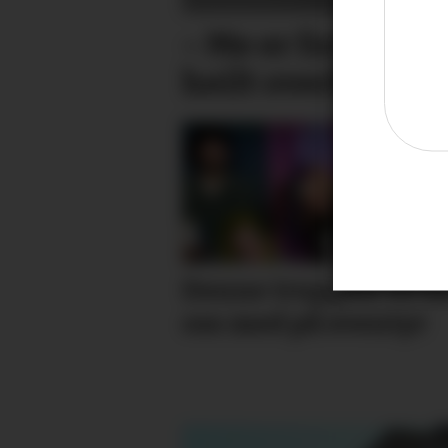
– Me er fortvila o
heilt overkøyrd
Denne truppen vil h
oss med på eventyr