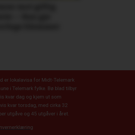
arar mot giftig
nte: – Kan gje
orlege blemmer
d er lokalavisa for Midt-Telemark
e i Telemark fylke. Bø blad tilbyr
vis kvar dag og kjem ut som
vis kvar torsdag, med cirka 32
per utgåve og 45 utgåver i året.
nvernerklæring