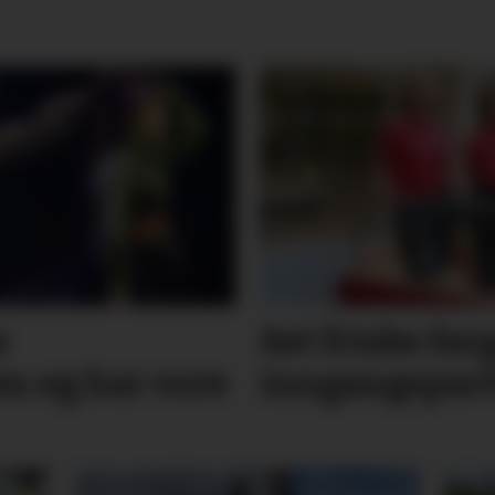
e
Set friske far
n eg har vore
inngangs­part