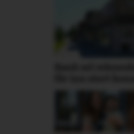
Bank sel rekne­ska
får inn stort kon