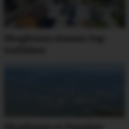
Skog­brann stansar tog­
trafik­ken
Skogbrann er framleis