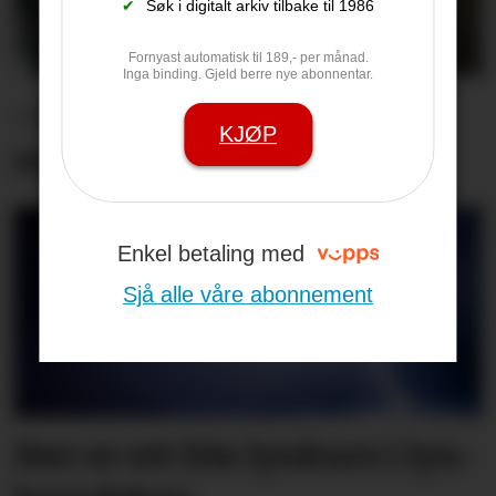
✔
Søk i digitalt arkiv tilbake til 1986
Fornyast automatisk til 189,- per månad.
Inga binding. Gjeld berre nye abonnentar.
– Me har hatt den beste
KJØP
sommaren nokon gong
Enkel betaling med
Sjå alle våre abonnement
Her er eit lite lyn­kurs i lyn­