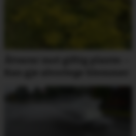
Åtvarar mot giftig plante: –
Kan gje alvorlege blemmer