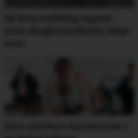
Så kom endeleg regnet -
men skog­brann­faren ikkje
over
Krev sterkare kommunar i