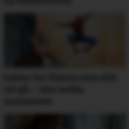
ny helsereform
Jublar for filmen som alle
vil sjå: – Har redda
sommaren