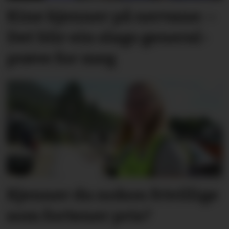
Kine kjenner på nervane: –
Det blir ein slags general­­
prøve for meg
Kjenner du nokon frivillige
som fortener pris?