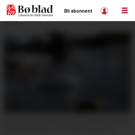
Bli abonnent
ANNONSE
PÅ BESØK I SENTRUM: Denne songsvana er å sjå i
Evjudalen for tida.
Øystein Akselberg