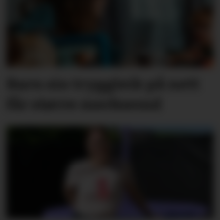
Barn sin tryggleik på nett
får større merksemd