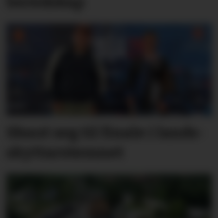
bered­skap
Skaut seg til finale i lands­
skyttar­stemnet