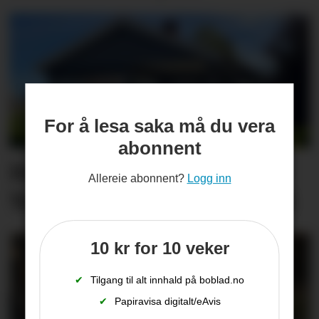
For å lesa saka må du vera
abonnent
Desse eigedomane i Midt-
Allereie abonnent?
Logg inn
Telemark bytta eigar i juli
10 kr for 10 veker
✔
Tilgang til alt innhald på boblad.no
✔
Papiravisa digitalt/eAvis