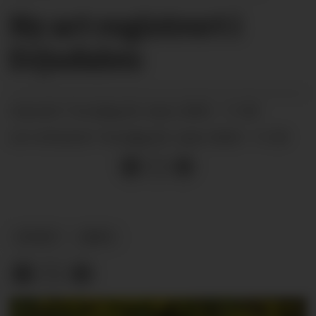
Ny art registrert i
Evjudalen
torsdag 02. mars 2023 - 11:00
PUBLISERT
torsdag 02. mars 2023 - 11:29
SIST OPPDATERT
NYHEIT
ARKIV