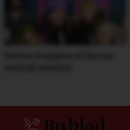
Denne truppen vil ha oss
med på eventyr