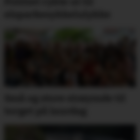
Politiet rykte ut til
elsparkesykkelulykke
Små og store strøymde til
torget på laurdag