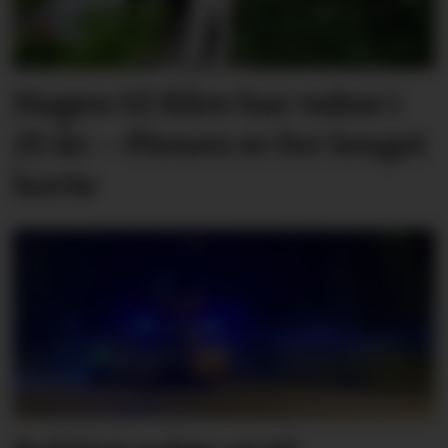
Hagen til Kåre har vakse i
25 år: – Plenen er for lengst
borte