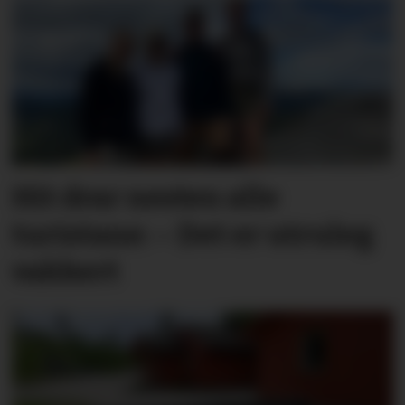
Hit drar nesten alle
turistane: – Det er utruleg
vakkert