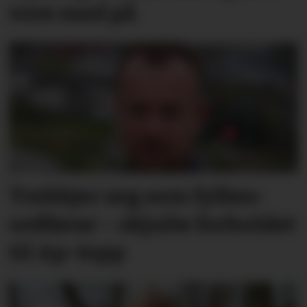
vore med på
Trekkjer seg som fylkes­
ordførar – skjulte forholdet
til Ap-topp