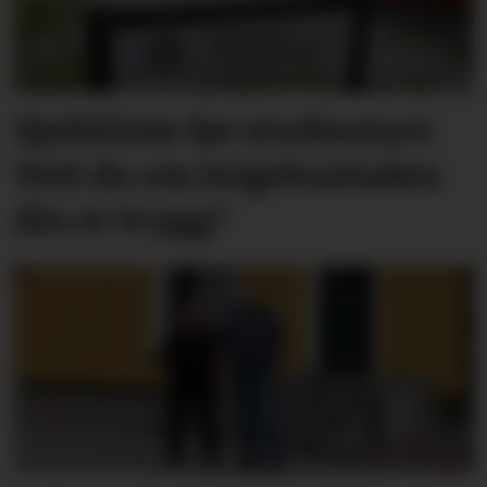
Sjekkliste før studie­start:
Veit du om leige­­­­bustaden
din er trygg?