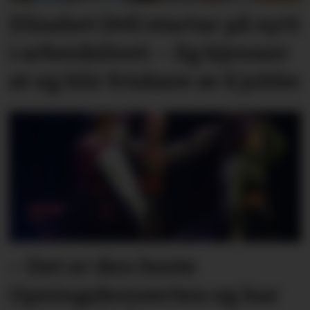
Elisabet (44) startar på nytt
i arbeidslivet: – Eg kjenner
at eg blir friskare av å jobbe
– Det er den beste
Opningskonserten eg har