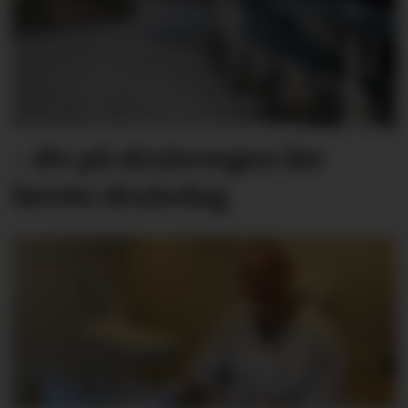
– Øv på skulevegen før
første skuledag