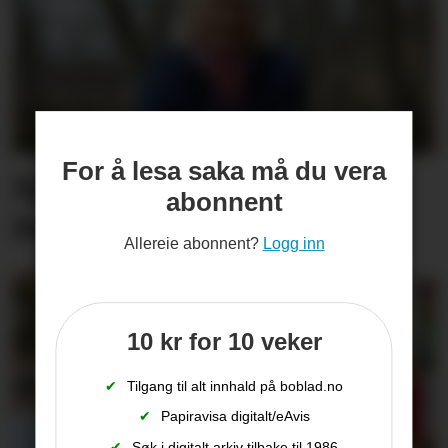
For å lesa saka må du vera
Synne er ueinig: –
abonnent
Pastinakk er ikkje giftig
Allereie abonnent?
Logg inn
10 kr for 10 veker
✔
Tilgang til alt innhald på boblad.no
✔
Papiravisa digitalt/eAvis
✔
Søk i digitalt arkiv tilbake til 1986