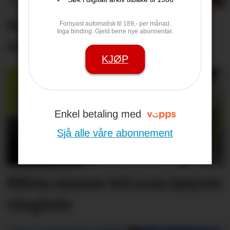
Set friske fargar på eit
Fornyast automatisk til 189,- per månad.
Inga binding. Gjeld berre nye abonnentar.
viktig inngangs­parti
KJØP
Enkel betaling med
Sjå alle våre abonnement
Måtte stanse bil som køyrte
vinglete