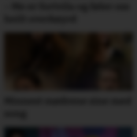
– Me er fortvila og føler oss
heilt overkøyrd
Minnest mødrene sine med
song