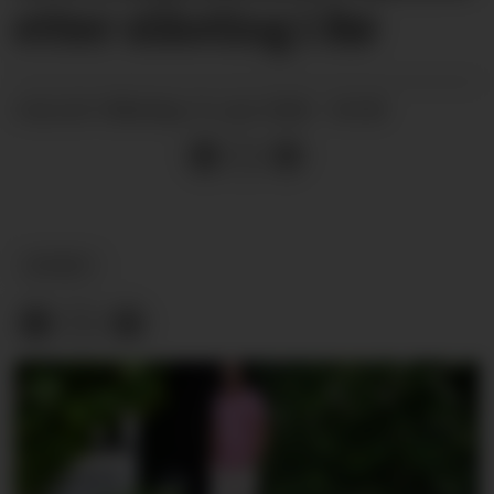
etter slåsting i Bø
måndag 15. juni 2026 - 04:58
PUBLISERT
NYHEIT