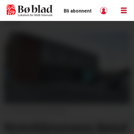
Bli abonnent
ANNONSE
F
Marta Kjøllesdal
Notoddenmann dømd