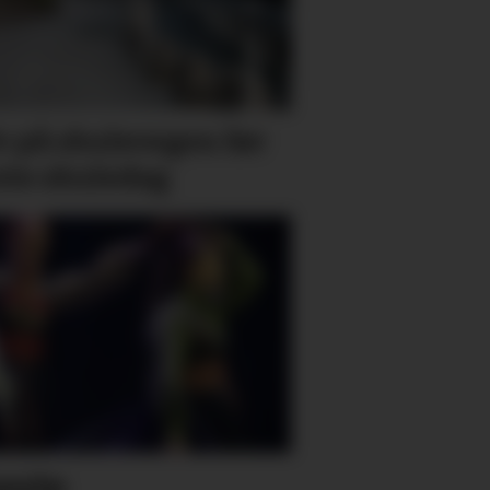
v på skulevegen før
ste skuledag
beste