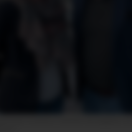
g har lenge vore påverka av utanlandske teknologigigantar, s
ftsforum