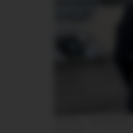
STÅR SAMAN: – Språkutviklinga i Nore
Thormodsæter.
Nynorsk bedri