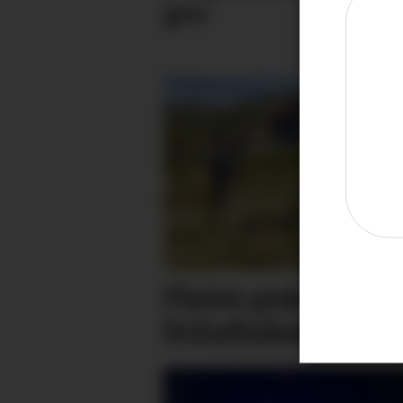
gen
Fleire prøvde ein 
friluftsåret