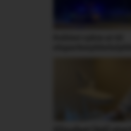
Politiet rykte ut til
elsparkesykkelulyk
Elisabet (44) star