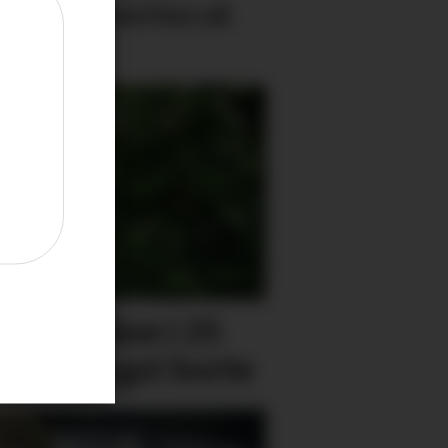
økte konserten så
gt
 har vakse i 25
r for lengst borte