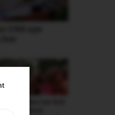
r 1700 nye
 her
nt
dvinparken var full:
et er den best