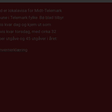
d er lokalavisa for Midt-Telemark
e i Telemark fylke. Bø blad tilbyr
vis kvar dag og kjem ut som
vis kvar torsdag, med cirka 32
per utgåve og 45 utgåver i året.
nvernerklæring