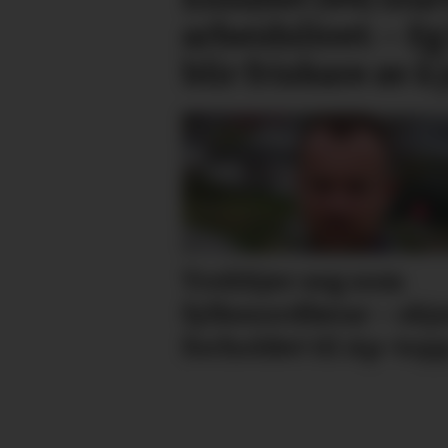
arbeidslivet: – Eg
blir friskare av å
Trekkjer seg som
fylkes­ordførar – skj
forholdet til Ap-top