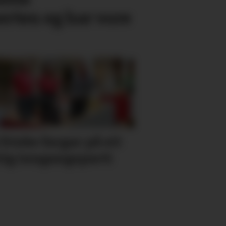
rten eg har vore
 friske fargar på eit
tig inngangs­parti