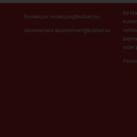
Bø bla
Redaksjon
redaksjon@boblad.no
kommun
netta
Abonnement
abonnement@boblad.no
papira
sider 
Perso