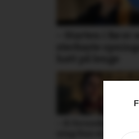
– Starten i Bø er 
sterkaste opnin
hatt på lenge
F
– Ei forunder­leg spe
ning finn ein i politi­