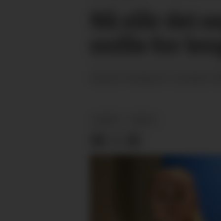
Nå slår dei s
snille for le
onsdag 23. november 20
PUBLISERT
NYHEIT
ARKIV