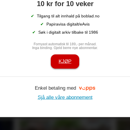
10 kr for 10 veker
bes
lan
✔
Tilgang til alt innhald på boblad.no
✔
Papiravisa digitalt/eAvis
✔
Søk i digitalt arkiv tilbake til 1986
Fornyast automatisk til 189,- per månad.
Inga binding. Gjeld berre nye abonnentar.
KJØP
Enkel betaling med
ny aktivitet i
Hagen til Kåre
Sjå alle våre abonnement
år: – Plenen e