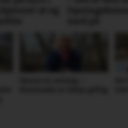
 kjenner at eg
Opningskonse
 jobbe
med på
Synne er ueinig: –
Set
ulte
Pastinakk er ikkje giftig
vik
p