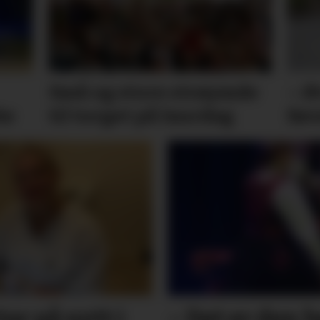
Små og store strøymde
– Ø
ke
til torget på laurdag
før
tar på nytt i
– Det er den 