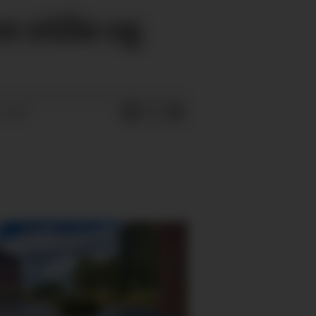
e stille og
16:50