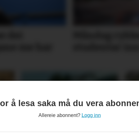
av dei
Måndag rykke
gane me har
studentar inn
or å lesa saka må du vera abonne
Allereie abonnent?
Logg inn
n­
Rykker ut til
San
log­
trafikkulykke på Gvarv
– D