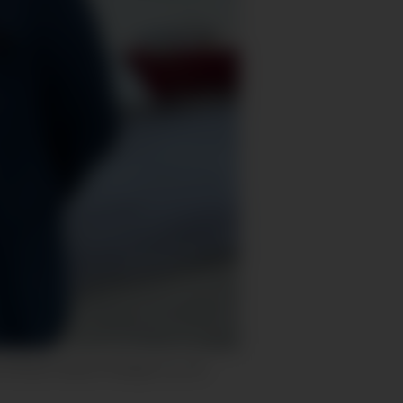
eier Monika Haanes Waagan og Jan