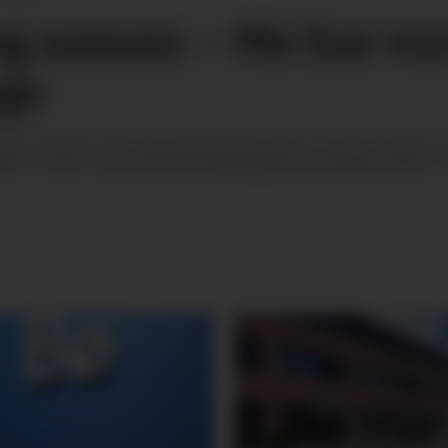
eg saman: – Me har vor
nge
22 - 15:00
måndag 28. november 2022 - 
SIST OPPDATERT