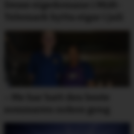
Desse eigedomane i Midt-
Telemark bytta eigar i juli
– Me har hatt den beste
sommaren nokon gong