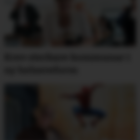
Krev sterkare kommunar i
ny helsereform