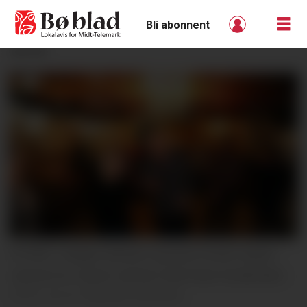
Bli abonnent
ANNONSE
STYRET: Asbjørn Botnen og Gunn Kristin Aasen
Leikvoll sit i styret, saman med Hans Sundsvalen.
Gro B. Røiland, arkivfoto