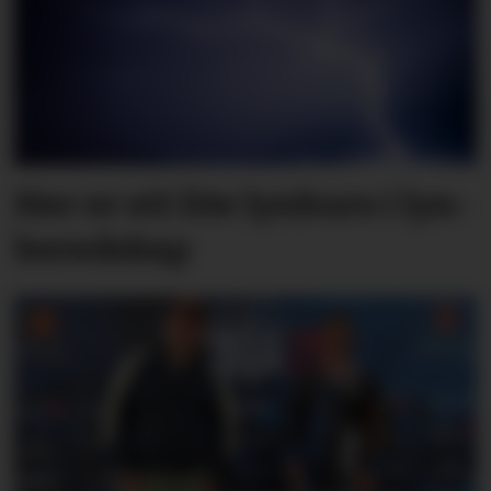
Her er eit lite lyn­kurs i lyn­
bered­skap