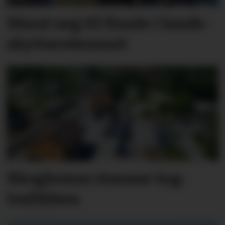
Skaut seg til finale i lands­
skyttar­stemnet
Skog­brann stansar tog­
trafik­ken