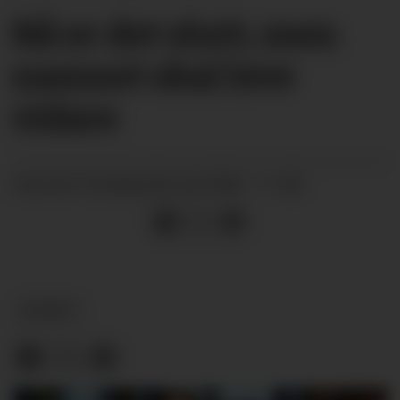
Nå er det slutt, men
namnet skal leve
vidare
onsdag 08. juli 2026 - 11:00
PUBLISERT
NYHEIT