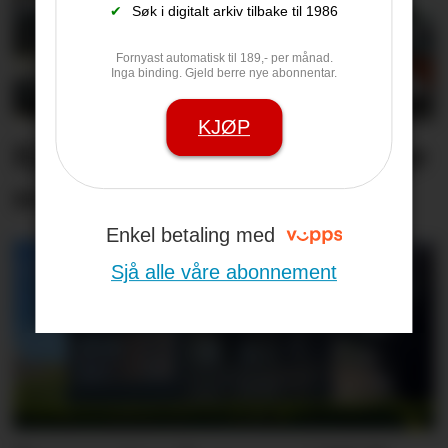
✔
Søk i digitalt arkiv tilbake til 1986
Fornyast automatisk til 189,- per månad.
Inga binding. Gjeld berre nye abonnentar.
KJØP
Kjenner du nokon frivillige
som fortener pris?
Enkel betaling med
Sjå alle våre abonnement