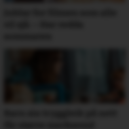
Jublar for filmen som alle
vil sjå: – Har redda
sommaren
Barn sin tryggleik på nett
får større merksemd