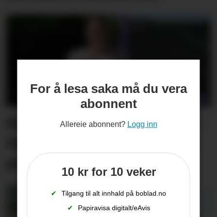
For å lesa saka må du vera
abonnent
Kine kjenner på nervane: –
Allereie abonnent?
Logg inn
Det blir ein slags general­­
prøve for meg
10 kr for 10 veker
✔
Tilgang til alt innhald på boblad.no
✔
Papiravisa digitalt/eAvis