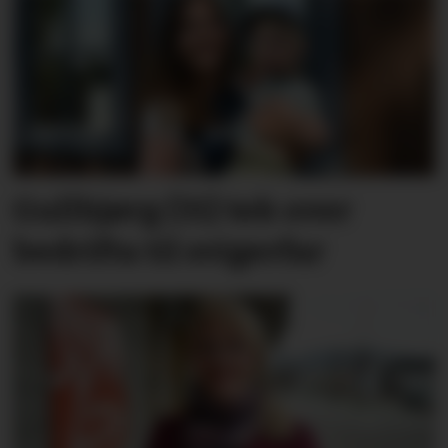
Gullbjørg (31) tek over
bedrifta til svigerfar