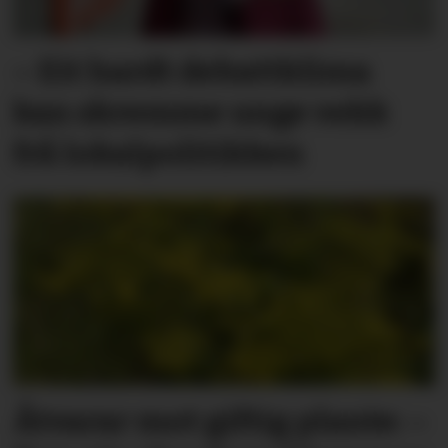
– Eit hardt debatt­klima
kan skremme unge vekk
frå lokal­politikken
Åtvarar mot giftig plante: –