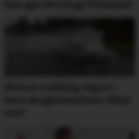
Kan gje alvorlege blemmer
Så kom endeleg regnet -
men skog­brann­faren ikkje
over