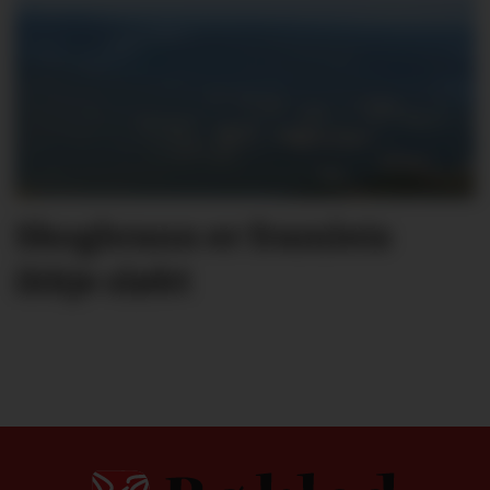
Skogbrann er framleis
ikkje sløkt