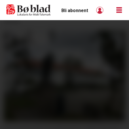
Bli abonnent
ANNONSE
DET KVITE HUS: Hovudkvarteret i Midt-Telemark