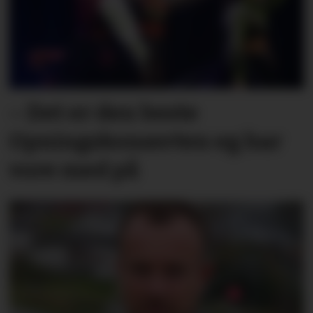
– Det er den beste
Opningskonserten eg har
vore med på