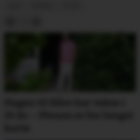
ARKIV
MEINING
NYHEIT
Hagen til Kåre har vakse i
25 år: – Plenen er for lengst
borte