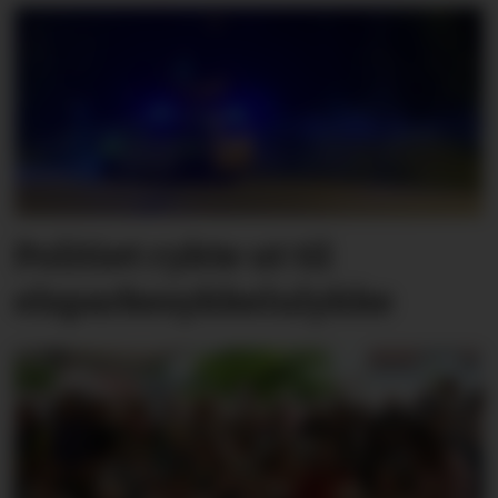
Politiet rykte ut til
elsparkesykkelulykke