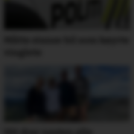
Måtte stanse bil som køyrte
vinglete
Hit drar nesten alle