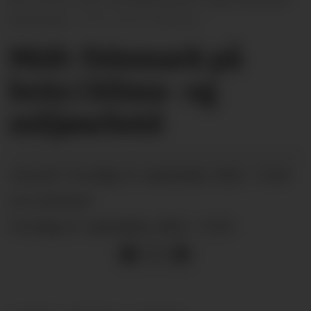
kommune.
Gro B. Røiland
Midt-Telemark på
botn i klima- og
miljøarbeid
torsdag 12. september 2024 - 15:59
PUBLISERT
SIST OPPDATERT
torsdag 12. september 2024 - 15:59