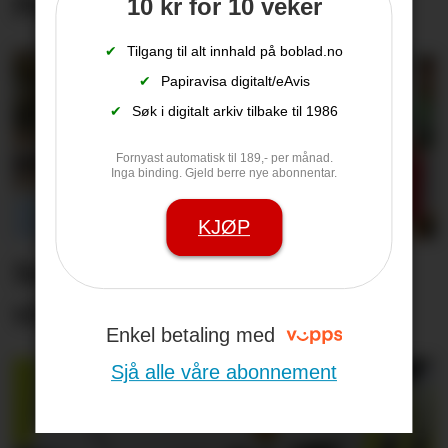
Pastinakk er ikkje giftig
10 kr for 10 veker
✔
Tilgang til alt innhald på boblad.no
✔
Papiravisa digitalt/eAvis
✔
Søk i digitalt arkiv tilbake til 1986
Fornyast automatisk til 189,- per månad.
Inga binding. Gjeld berre nye abonnentar.
KJØP
Set friske fargar på eit
viktig inngangs­parti
Enkel betaling med
Sjå alle våre abonnement