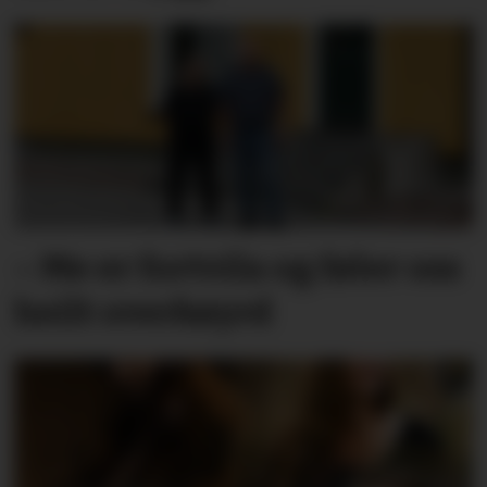
– Me er fortvila og føler oss
heilt overkøyrd