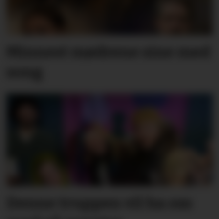
Minnest mødrene sine med
song
Denne truppen vil ha oss