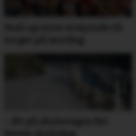
Små og store strøymde til
torget på laurdag
– Øv på skulevegen før
første skuledag