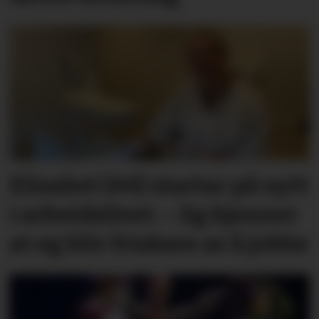
Elisabet (44) startar på nytt
i arbeidslivet: – Eg kjenner
at eg blir friskare av å jobbe