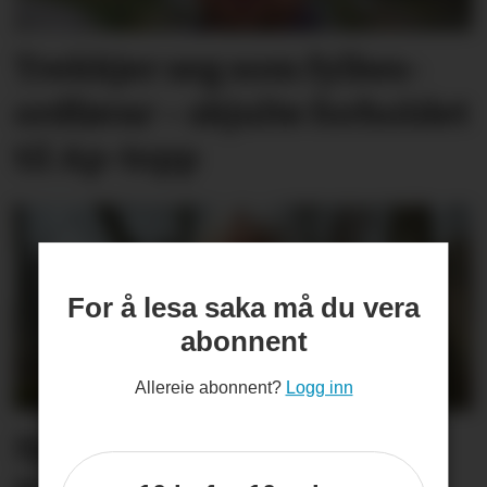
Trekkjer seg som fylkes­
ordførar – skjulte forholdet
til Ap-topp
For å lesa saka må du vera
abonnent
Allereie abonnent?
Logg inn
Synne er ueinig: –