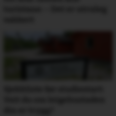
turistane: – Det er utruleg
vakkert
Sjekkliste før studie­start:
Veit du om leige­­­­bustaden
din er trygg?