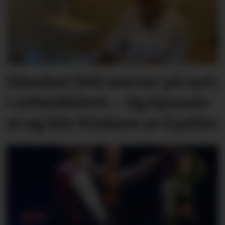
Elisabet (44) startar på nytt
i arbeidslivet: – Eg kjenner
at eg blir friskare av å jobbe