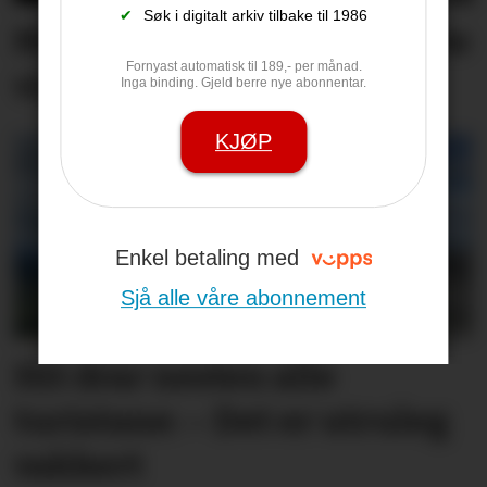
✔
Søk i digitalt arkiv tilbake til 1986
Måtte stanse bil som køyrte
Fornyast automatisk til 189,- per månad.
vinglete
Inga binding. Gjeld berre nye abonnentar.
KJØP
Enkel betaling med
Sjå alle våre abonnement
Hit drar nesten alle
turistane: – Det er utruleg
vakkert