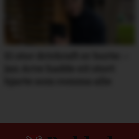
Ei stor drivkraft er borte: –
Jan Arve hadde eit stort
hjarte som romma alle