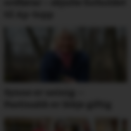
ordførar – skjulte forholdet
til Ap-topp
Synne er ueinig: –
Pastinakk er ikkje giftig