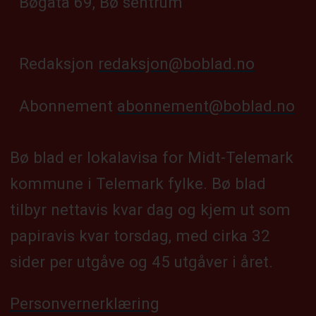
Bøgata 69, Bø sentrum
Redaksjon
redaksjon@boblad.no
Abonnement
abonnement@boblad.no
Bø blad er lokalavisa for Midt-Telemark
kommune i Telemark fylke. Bø blad
tilbyr nettavis kvar dag og kjem ut som
papiravis kvar torsdag, med cirka 32
sider per utgåve og 45 utgåver i året.
Personvernerklæring