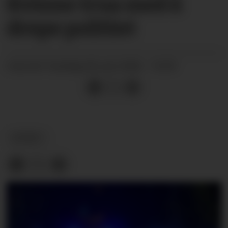
Kvinne trua med å
drepe politiet
sundag 28. juni 2026 - 10:59
PUBLISERT
NYHEIT