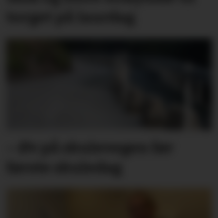
torget på laurdag
– Øv på skulevegen før
første skuledag