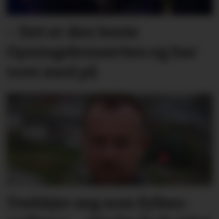
– Det er den beste
Opningskonserten eg har
vore med på
Trekkjer seg som fylkes­