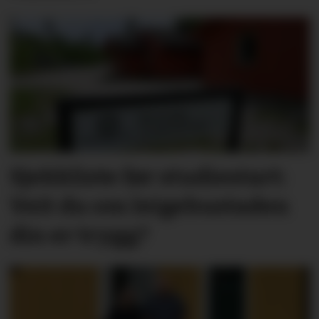
Sjekkliste før studie­start:
Veit du om leige­­­­bustaden
din er trygg?