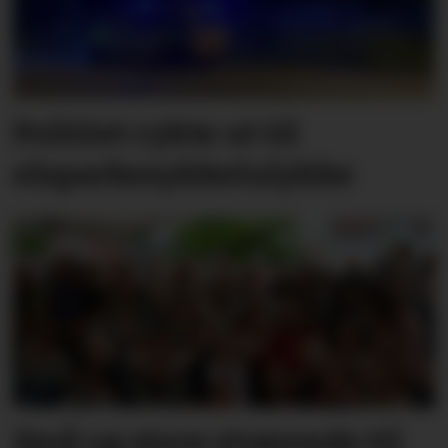
Politiet rykte ut til
elsparkesykkelulykke
Små og store strøymde til