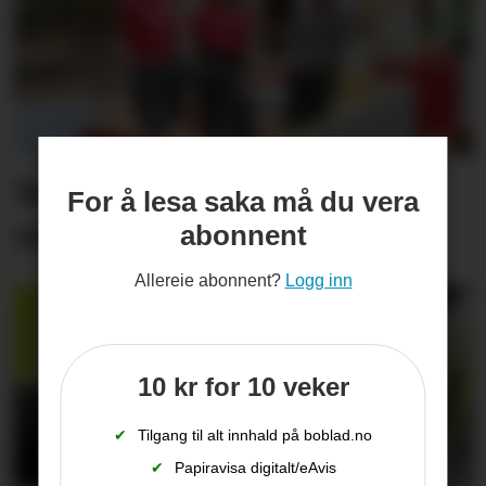
Set friske fargar på eit
For å lesa saka må du vera
viktig inngangs­parti
abonnent
Allereie abonnent?
Logg inn
10 kr for 10 veker
✔
Tilgang til alt innhald på boblad.no
✔
Papiravisa digitalt/eAvis