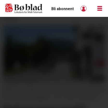
Bli abonnent
ANNONSE
BØGATA: Truslane kom etter at ei kvinne vart henta
på ein utestad i Bøgata.
Marta Kjøllesdal