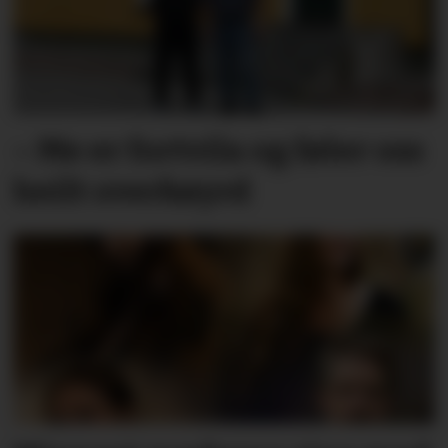
– Me er fortvila og føler oss
heilt overkøyrd