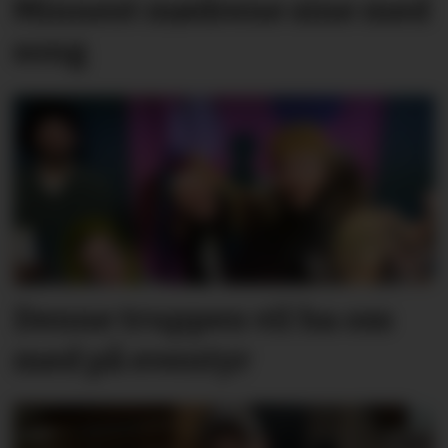
Minnest mødrene sine med
song
Denne truppen vil ha oss
med på eventyr