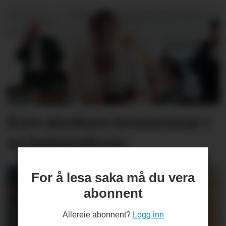
Krev sterkare kommunar i
ny helsereform
For å lesa saka må du vera
abonnent
Allereie abonnent?
Logg inn