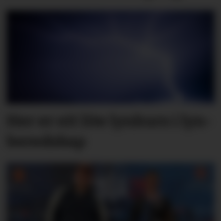
Her er eit lite lyn­kurs i lyn­
bered­skap