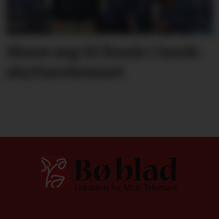
Skaut seg til finale i lands­
skyttar­stemnet