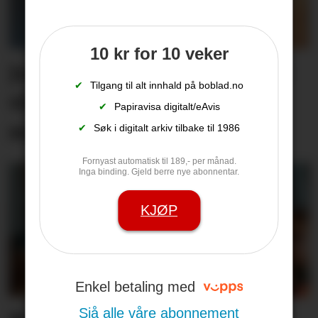
10 kr for 10 veker
Jublar for filmen som alle
✔
Tilgang til alt innhald på boblad.no
vil sjå: – Har redda
✔
Papiravisa digitalt/eAvis
sommaren
✔
Søk i digitalt arkiv tilbake til 1986
Fornyast automatisk til 189,- per månad.
Inga binding. Gjeld berre nye abonnentar.
KJØP
Enkel betaling med
Sjå alle våre abonnement