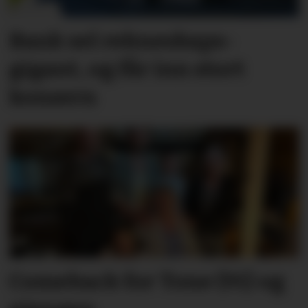
Bank sel rekne­skaps­­
gigant, og får inn stort
konsern
Comeback for Tone (91) og