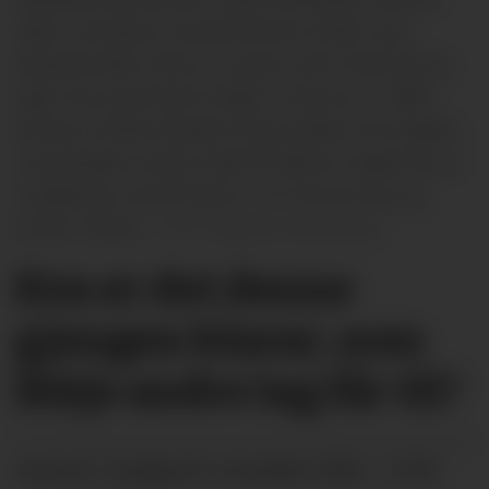
Tjønn Jacobsen, Andrea Glenna, Sofia Lund,
Albulena Ajeti, Sherry Jomaa, Leah Thorstensen,
Inger Eira og Sondre Heldal. Framme f.v.: Bård
Glenna, Amalie Oswald, Paula Heldal, Ane Sageie,
Julie Bergan Holtan, Martine Østerli, Ingeborg Lie
Lundeberg, Leah Paulsen, Tia Tomine Evju og
Emilie Tveitan.
Øystein Akselberg
Kva er det denne
gjengen klarar, som
ikkje andre lag får til?
tysdag 04. november 2025 - 10:30
PUBLISERT