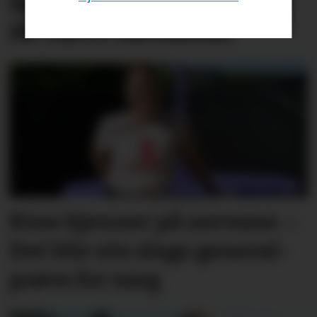
Barn sin tryggleik på nett
får større merksemd
Kine kjenner på nervane: –
Det blir ein slags general­­
prøve for meg