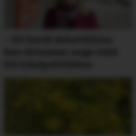
– Eit hardt debatt­klima
kan skremme unge vekk
frå lokal­politikken