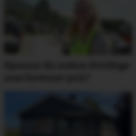
Kjenner du nokon frivillige
som fortener pris?