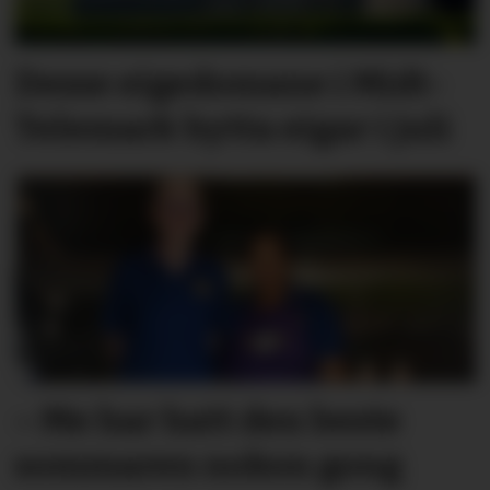
Desse eigedomane i Midt-
Telemark bytta eigar i juli
– Me har hatt den beste
sommaren nokon gong