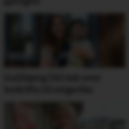
gjengen
Gullbjørg (31) tek over
bedrifta til svigerfar