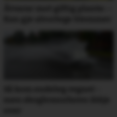
Åtvarar mot giftig plante: –
Kan gje alvorlege blemmer
Så kom endeleg regnet -
men skog­brann­faren ikkje
over