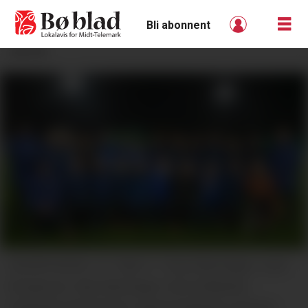
Bli abonnent
ANNONSE
SKARPHEDIN J17: Bak f.v. Terje Rønningen, Lene
Borgersen, Silje Rønningen, Nora Mæland,
Kasandra Sannerholt, Ingrid Svalastog, Sunniva