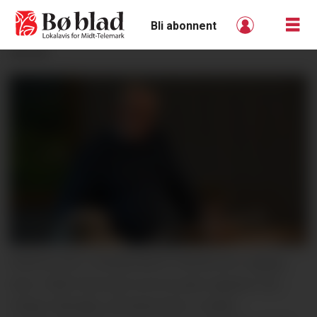
Bli abonnent
ANNONSE
DISKUSJON I KOMMUNESTYRESALEN: Dagleg
leiar i Midt-Telemark kommunale eigedom AS,
Helge Hallingby, på talarstolen, medan