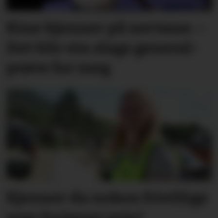
Kine kjenner på nervane: –
Det blir ein slags general­­
prøve for meg
Kjenner du nokon frivillige
som fortener pris?