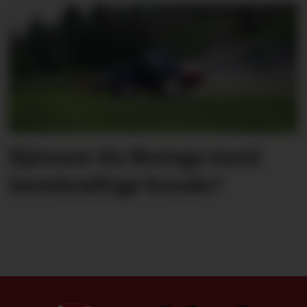
Kjenner du Noregs mest
berekraftige bonde?