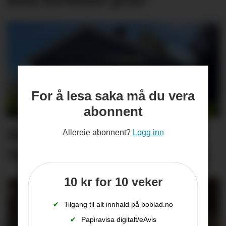
For å lesa saka må du vera
abonnent
Desse eigedomane i Midt-
Allereie abonnent?
Logg inn
Telemark bytta eigar i juli
10 kr for 10 veker
✔
Tilgang til alt innhald på boblad.no
✔
Papiravisa digitalt/eAvis