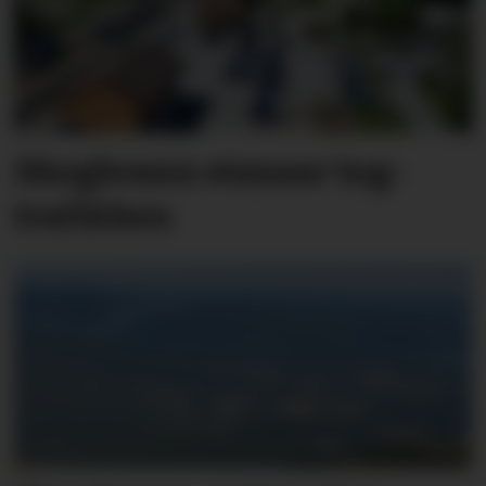
Skog­brann stansar tog­
trafik­ken