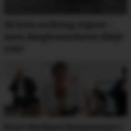
Så kom endeleg regnet -
men skog­brann­faren ikkje
over
Krev sterkare kommunar i