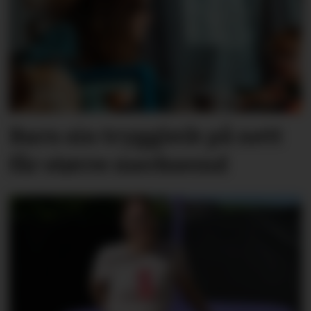
Barn sin tryggleik på nett
får større merksemd