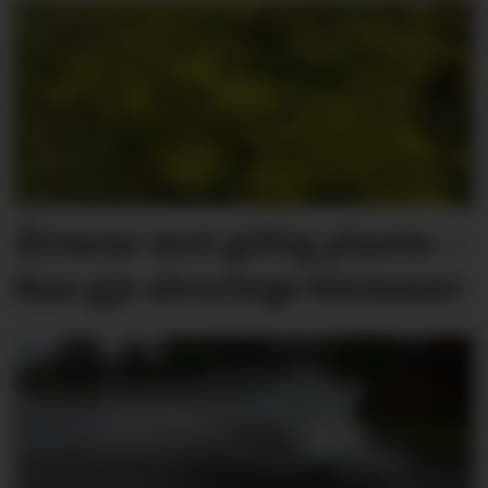
Åtvarar mot giftig plante: –
Kan gje alvorlege blemmer