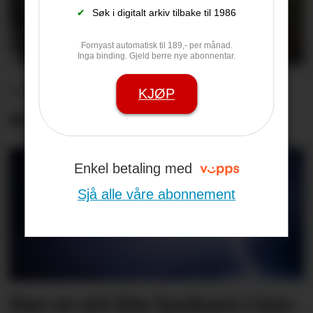
✔
Søk i digitalt arkiv tilbake til 1986
Fornyast automatisk til 189,- per månad.
Inga binding. Gjeld berre nye abonnentar.
– Me har hatt den beste
KJØP
sommaren nokon gong
Enkel betaling med
Sjå alle våre abonnement
Her er eit lite lyn­kurs i lyn­