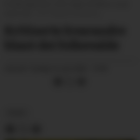
forvaltningsrevisor Anne Hagen Stridsklev sit på
stolen bak.
Øystein Akselberg
Kritiserte kvarandre
blant dei folkevalde
tysdag 16. juni 2026 - 19:00
PUBLISERT
NYHEIT