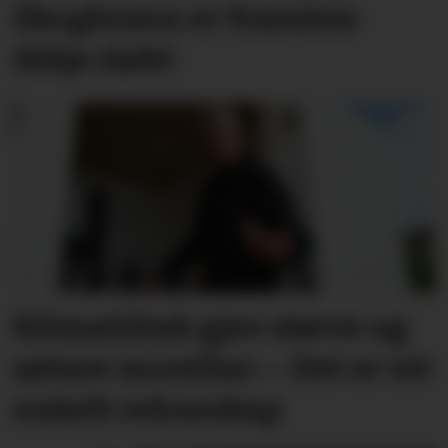
Skogbrann er framleis
ikkje sløkt
Klima­tiltak gjev større og
søtare morellar: – Det er eit
enkelt rekneskap