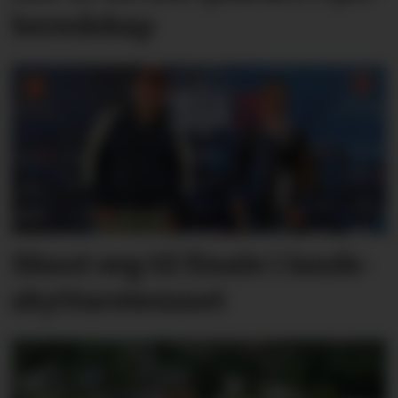
bered­skap
Skaut seg til finale i lands­
skyttar­stemnet