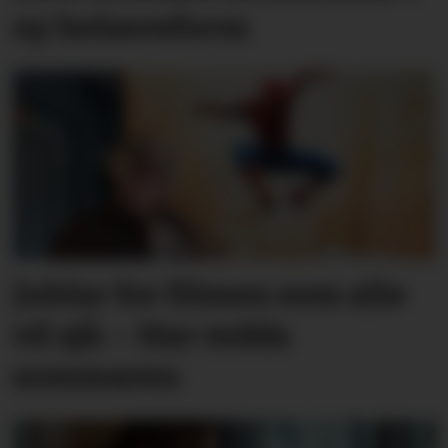
ny helsereform
Jublar for filmen som alle
vil sjå: – Har redda
sommaren