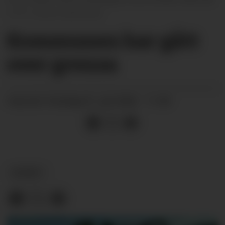
Marta Kjøllesdal
Kommunen har gått
over grensa
onsdag 01. juli 2026 - 11:00
PUBLISERT
NYHEIT