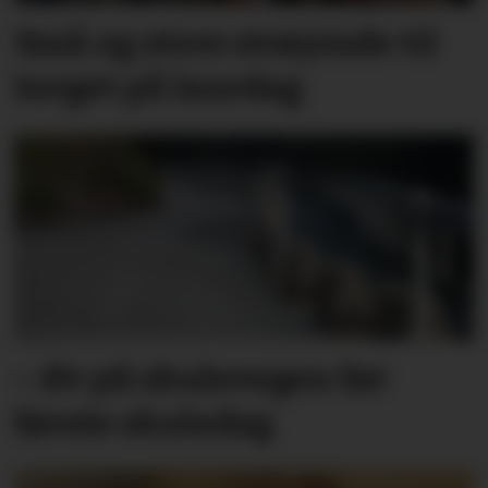
Små og store strøymde til
torget på laurdag
– Øv på skulevegen før
første skuledag