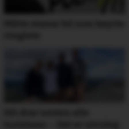
Måtte stanse bil som køyrte
vinglete
Hit drar nesten alle
turistane: – Det er utruleg