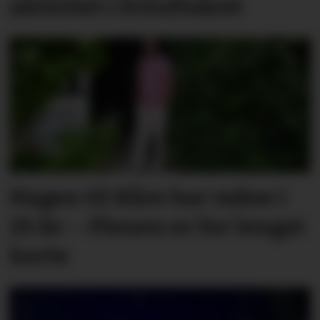
aktivitet i friluftsåret
Hagen til Kåre har vakse i
25 år: – Plenen er for lengst
borte