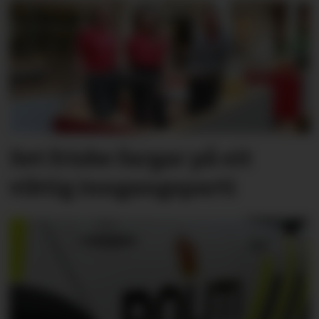
Set friske fargar på eit
viktig inngangs­parti