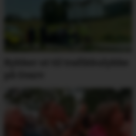
Rykker ut til trafikkulykke
på Gvarv