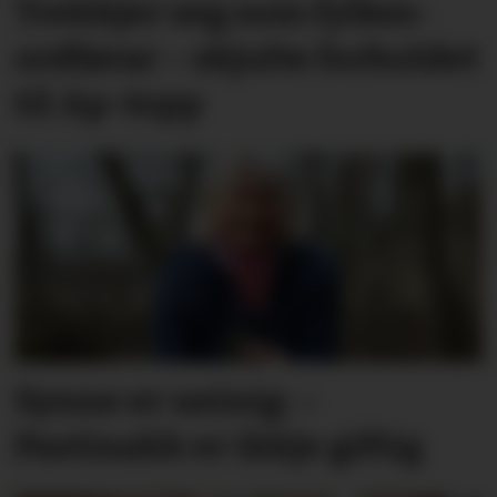
Trekkjer seg som fylkes­
ordførar – skjulte forholdet
til Ap-topp
Synne er ueinig: –
Pastinakk er ikkje giftig