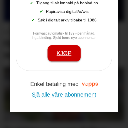
✔
Tilgang til alt innhald på boblad.no
✔
Papiravisa digitalt/eAvis
✔
Søk i digitalt arkiv tilbake til 1986
– Det er den beste
Fornyast automatisk til 189,- per månad.
Inga binding. Gjeld berre nye abonnentar.
Opningskonserten eg har
vore med på
KJØP
Enkel betaling med
Sjå alle våre abonnement