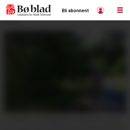
Bli abonnent
ANNONSE
TO METER: Tommestokken til Marianne Løvlund
er to meter. Det er så langt ut kommunen skal slå.