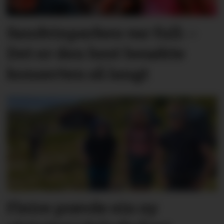
Sandvinparken var full: –
Det er den best besøkte
konserten så langt
Fleire prøvde ein ny