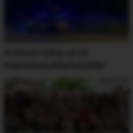
Politiet rykte ut til
elsparkesykkelulykke