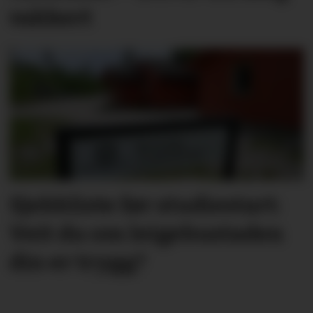
vakkert
Sjekkliste før studie­start:
Veit du om leige­­­­bustaden
din er trygg?