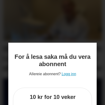
Elisabet (44) startar på nytt
For å lesa saka må du vera
i arbeidslivet: – Eg kjenner
abonnent
at eg blir friskare av å jobbe
Allereie abonnent?
Logg inn
10 kr for 10 veker