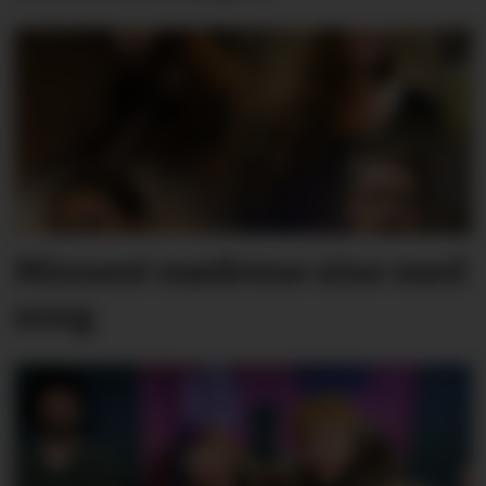
Minnest mødrene sine med
song