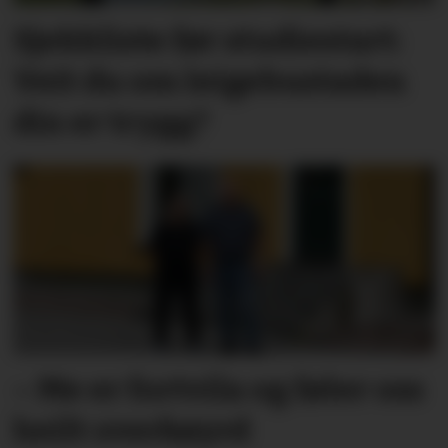
Sjekkliste før studie­start:
Veit du om leige­­­­bustaden
din er trygg?
– Me er fortvila og føler oss
heilt overkøyrd