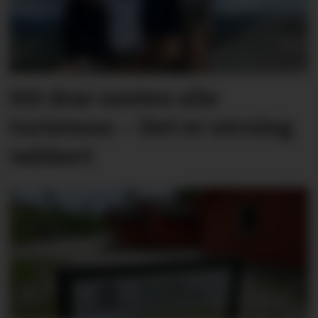
Hit drar nesten alle
turistane: – Det er utruleg
vakkert