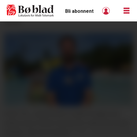
Bli abonnent
ANNONSE
GODE TAL: Jarand Olsen er godt fornøgd med
starten på sin første sesong som administrerande
direktør i Bø Sommarland.
Veronica Irmelin