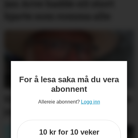
Jan Arve hadde eit stort
hjarte som romma alle
For å lesa saka må du vera
abonnent
Espen er jubilant - sjå heile
Allereie abonnent?
Logg inn
jubilantlista her
10 kr for 10 veker