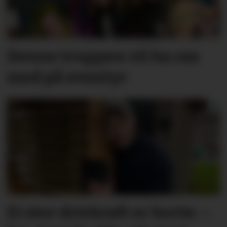
Denne truppen vil ha oss
med på eventyr
Ei stor drivkraft er borte: –