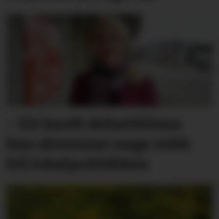
– Eit hardt debatt­klima
kan skremme unge vekk
frå lokal­politikken