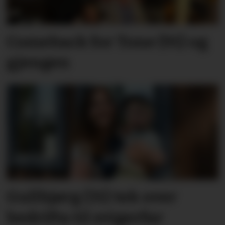
Comeback for Tone (91) og
gjengen
Gullbjørg (31) tek over
bedrifta til svigerfar