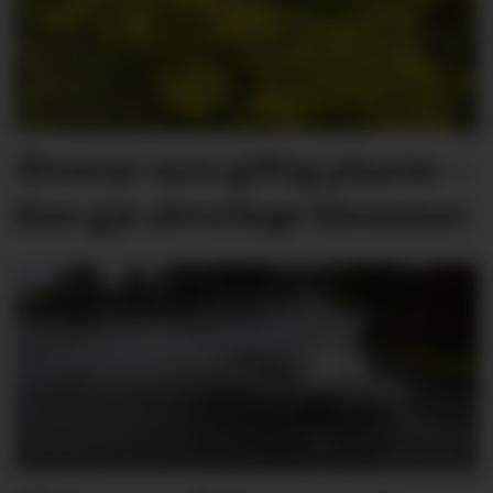
Åtvarar mot giftig plante: –
Kan gje alvorlege blemmer