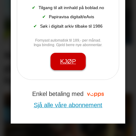
✔
Tilgang til alt innhald på boblad.no
✔
Papiravisa digitalt/eAvis
✔
Søk i digitalt arkiv tilbake til 1986
Fornyast automatisk til 189,- per månad.
Inga binding. Gjeld berre nye abonnentar.
Bank sel rekne­skaps­­
KJØP
gigant, og får inn stort
konsern
Enkel betaling med
Sjå alle våre abonnement