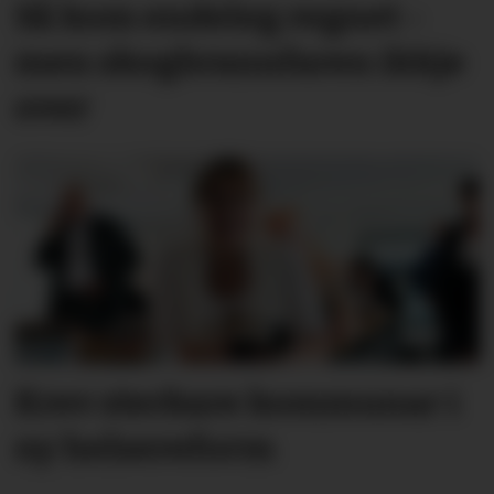
Så kom endeleg regnet -
men skog­brann­faren ikkje
over
Krev sterkare kommunar i
ny helsereform