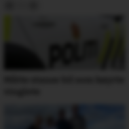
Måtte stanse bil som køyrte
vinglete