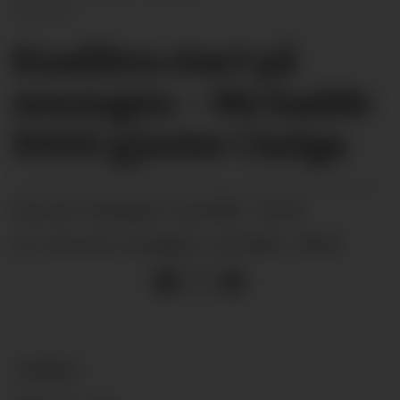
Ellingsen
Knallbra start på
sesongen: – Me hadde
9000 gjester i helga
onsdag 01. juli 2026 - 05:00
PUBLISERT
onsdag 01. juli 2026 - 08:58
SIST OPPDATERT
NYHEIT