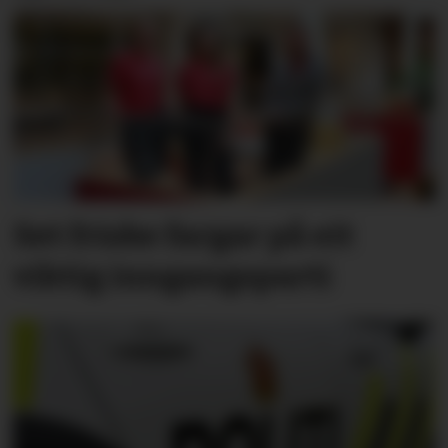
Set friske fargar på eit
viktig inngangs­parti