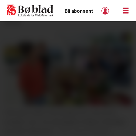
Bli abonnent
ANNONSE
FRÅ 2024: Helle Friis Knutzen (t.h.) var ein av
kundane i fjor. Her på standen til Øyvor Stensbøl
og Vidar Kaspersen.
Gro B. Røiland