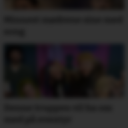
Minnest mødrene sine med
song
Denne truppen vil ha oss
med på eventyr