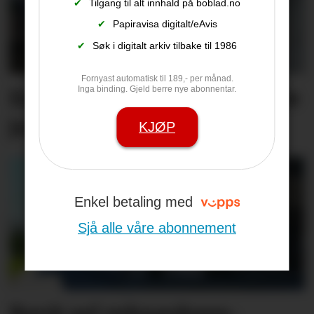
✔
Tilgang til alt innhald på boblad.no
✔
Papiravisa digitalt/eAvis
✔
Søk i digitalt arkiv tilbake til 1986
Fornyast automatisk til 189,- per månad.
Inga binding. Gjeld berre nye abonnentar.
Espen er jubilant - sjå heile
jubilantlista her
KJØP
Enkel betaling med
Sjå alle våre abonnement