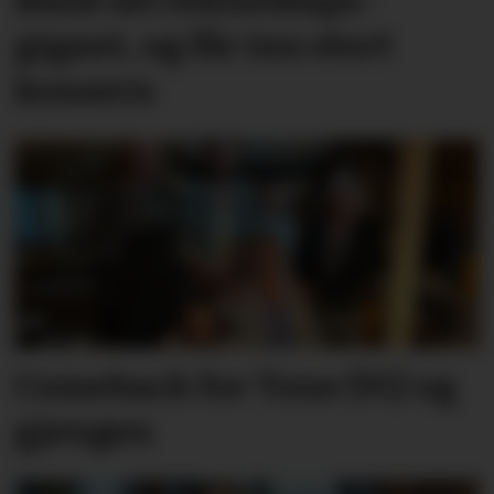
Bank sel rekne­skaps­­
gigant, og får inn stort
konsern
Comeback for Tone (91) og
gjengen