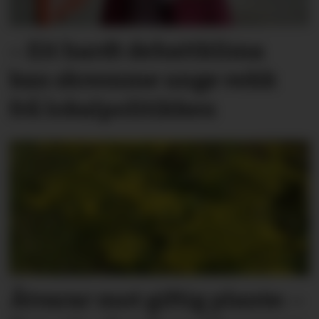
– Eit hardt debatt­klima
kan skremme unge vekk
frå lokal­politikken
Åtvarar mot giftig plante: –