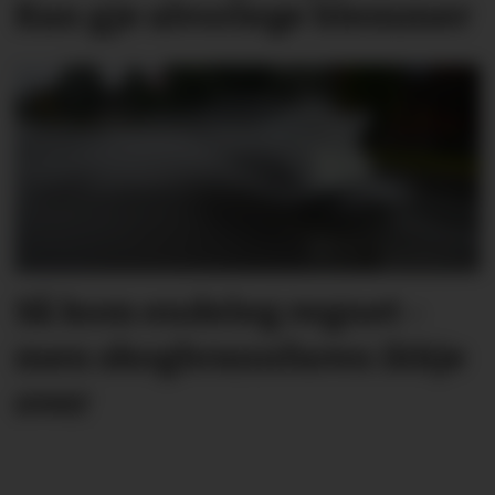
Kan gje alvorlege blemmer
Så kom endeleg regnet -
men skog­brann­faren ikkje
over