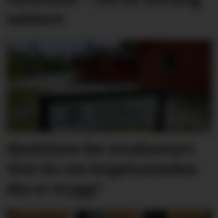
vakkert
Sjekkliste før studie­start:
Veit du om leige­­­­bustaden
din er trygg?