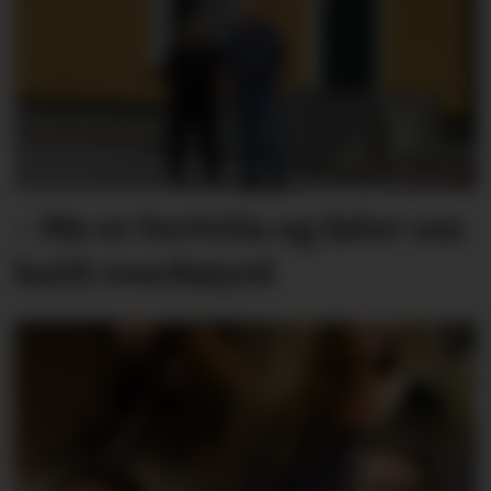
– Me er fortvila og føler oss
heilt overkøyrd