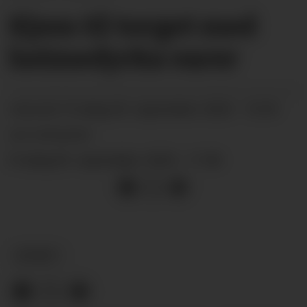
Kjem til
torget med
heime­dyrka varer
fredag 05. september 2025 - 15:59
PUBLISERT
SIST OPPDATERT
fredag 05. september 2025 - 17:48
NYHEIT