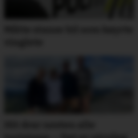
Måtte stanse bil som køyrte
vinglete
Hit drar nesten alle
turistane: – Det er utruleg