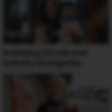
Gullbjørg (31) tek over
bedrifta til svigerfar