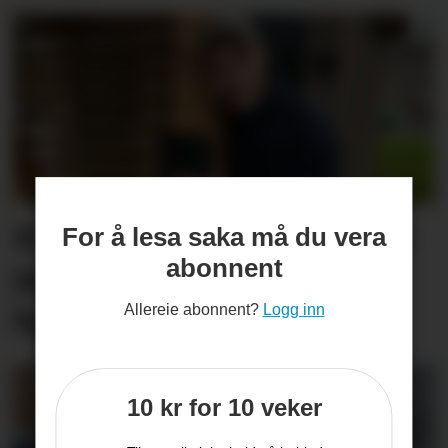
Ei stor drivkraft er borte: –
For å lesa saka må du vera
abonnent
Jan Arve hadde eit stort
hjarte som romma alle
Allereie abonnent?
Logg inn
10 kr for 10 veker