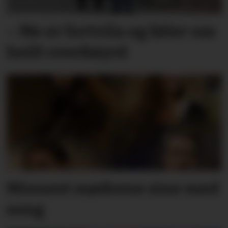
– Me er fortvila og føler oss
heilt overkøyrd
Minnest mødrene sine med
song