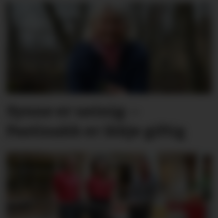
Synne er ueinig: –
Pastinakk er ikkje giftig