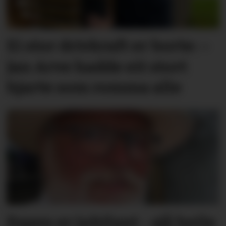
Ei stor drivkraft er borte: –
Jan Arve hadde eit stort
hjarte som romma alle
Espen er jubilant - sjå heile