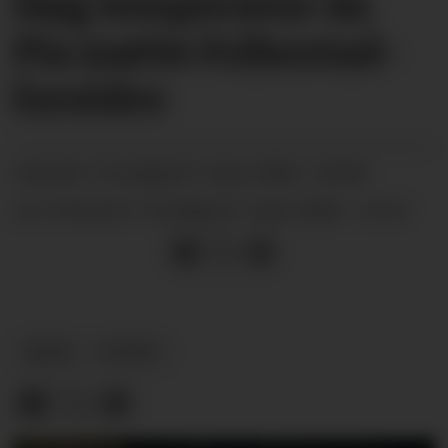
Høg temperatur da
Pia møtte Folkestad-
foreldre
torsdag 07. mars 2024 - 09:00
PUBLISERT
torsdag 07. mars 2024 - 10:10
SIST OPPDATERT
ARKIV
NYHEIT