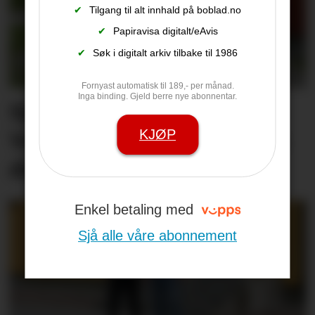
✔
Tilgang til alt innhald på boblad.no
✔
Papiravisa digitalt/eAvis
✔
Søk i digitalt arkiv tilbake til 1986
Fornyast automatisk til 189,- per månad.
Inga binding. Gjeld berre nye abonnentar.
Sjekkliste før studie­start:
KJØP
Veit du om leige­­­­bustaden
din er trygg?
Enkel betaling med
Sjå alle våre abonnement