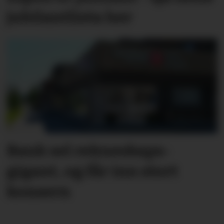
jubilantlista her
Bank sel rekne­skaps­­
gigant, og får inn stort
konsern