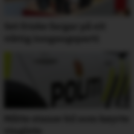
Set friske fargar på eit
viktig inngangs­parti
Måtte stanse bil som køyrte
vinglete