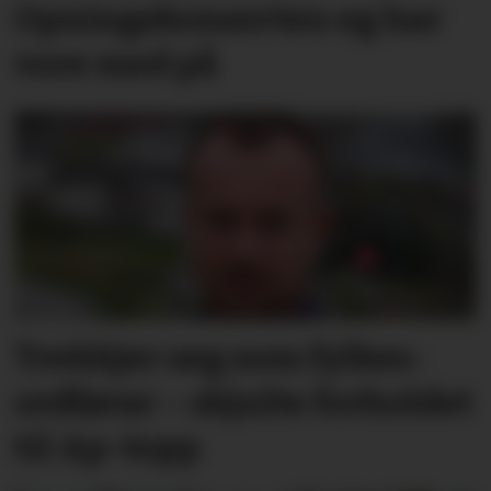
Opningskonserten eg har
vore med på
Trekkjer seg som fylkes­
ordførar – skjulte forholdet
til Ap-topp