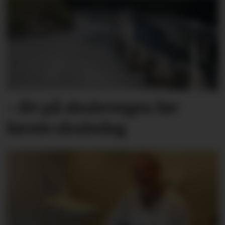
– Øv på skulevegen før
første skuledag