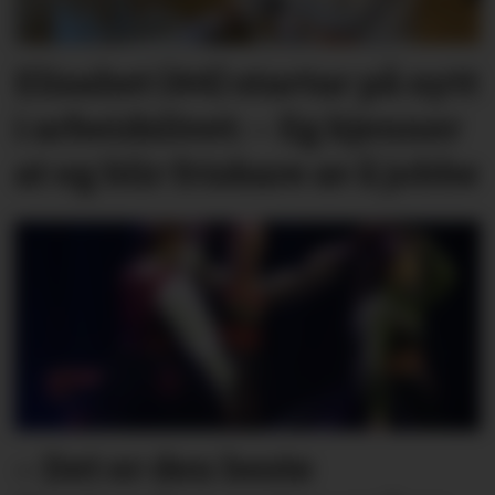
Elisabet (44) startar på nytt
i arbeidslivet: – Eg kjenner
at eg blir friskare av å jobbe
– Det er den beste