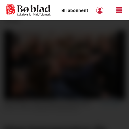
Bli abonnent
ANNONSE
BEKYMRA: Stemninga og ansiktsuttrykka var ikkje til å ta feil av på foreldremøtet på Folkestad skule onsdag kveld. Her er det Trond Bergskås som har ordet. FOTO: Øystein Akselberg
FOTO: Øystein Akselberg