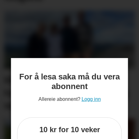
For å lesa saka må du vera
Hit drar nesten alle
abonnent
turistane: – Det er utruleg
Allereie abonnent?
Logg inn
vakkert
10 kr for 10 veker