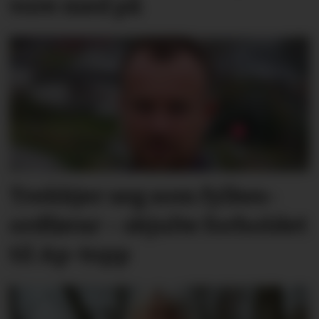
vore med på
Trekkjer seg som fylkes­
ordførar – skjulte forholdet
til Ap-topp