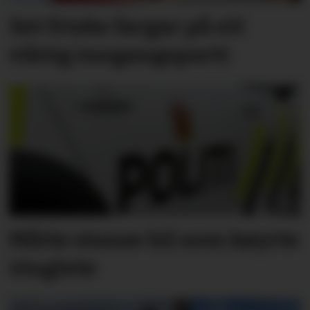
Set friske fargar på eit
viktig inngangs­parti
Måtte stanse bil som køyrte
vinglete