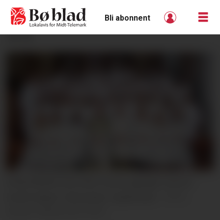
Bli abonnent
ANNONSE
KONFIRMASJON 2025: Denne gjengen stod til
konfirmasjon i Bø kyrkje i september.
SIGNE VREIM OSTTVEIT