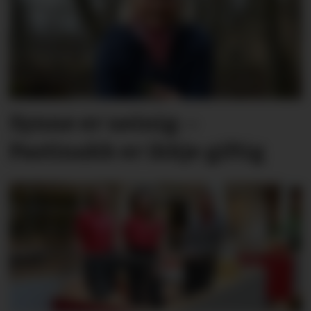
Synne er ueinig: –
Pastinakk er ikkje giftig