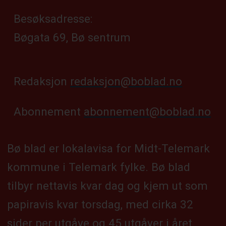
Besøksadresse:
Bøgata 69, Bø sentrum
Redaksjon
redaksjon@boblad.no
Abonnement
abonnement@boblad.no
Bø blad er lokalavisa for Midt-Telemark
kommune i Telemark fylke. Bø blad
tilbyr nettavis kvar dag og kjem ut som
papiravis kvar torsdag, med cirka 32
sider per utgåve og 45 utgåver i året.