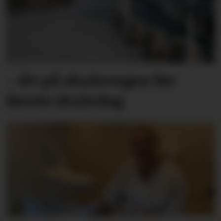
– Øv på skulevegen før
første skuledag