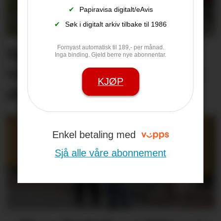
✔
Papiravisa digitalt/eAvis
✔
Søk i digitalt arkiv tilbake til 1986
Fornyast automatisk til 189,- per månad.
Sjekkliste før studie­start:
Inga binding. Gjeld berre nye abonnentar.
Veit du om leige­­­­bustaden
KJØP
din er trygg?
Enkel betaling med
Sjå alle våre abonnement