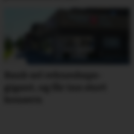
Bank sel rekne­skaps­­
gigant, og får inn stort
konsern