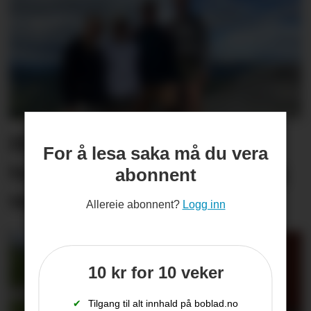
Hit drar nesten alle
For å lesa saka må du vera
turistane: – Det er utruleg
abonnent
vakkert
Allereie abonnent?
Logg inn
10 kr for 10 veker
✔
Tilgang til alt innhald på boblad.no