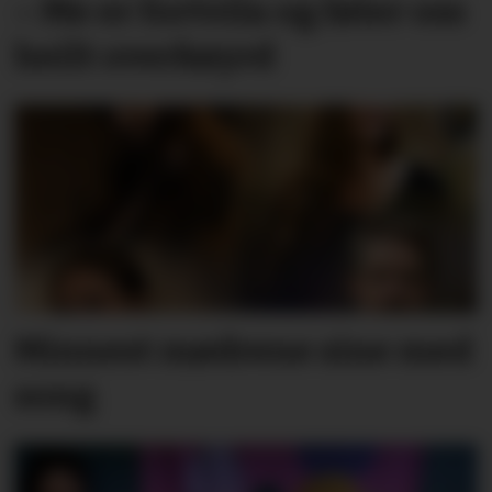
– Me er fortvila og føler oss
heilt overkøyrd
Minnest mødrene sine med
song