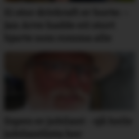
Ei stor drivkraft er borte: –
Jan Arve hadde eit stort
hjarte som romma alle
Espen er jubilant - sjå heile
jubilantlista her