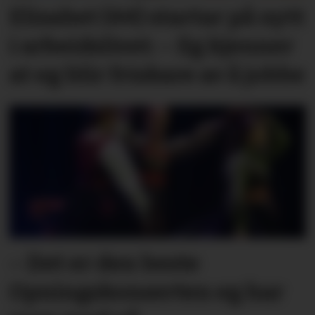
Elisabet (44) startar på nytt
i arbeidslivet: – Eg kjenner
at eg blir friskare av å jobbe
– Det er den beste
Opningskonserten eg har