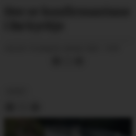
Her er konfirmantane
i Bø kyrkje
torsdag 02. oktober 2025 - 10:59
PUBLISERT
NYHEIT