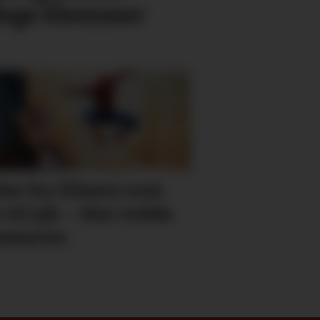
rlege blemmer
lar for filmen som
e vil sjå: – Har redda
mmaren