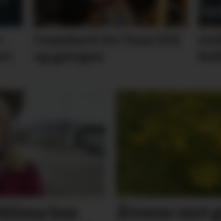
­
Comeback for Tone (91)
Gul
rt
og gjengen
bed
t­klima kan
Åtvarar mot gi