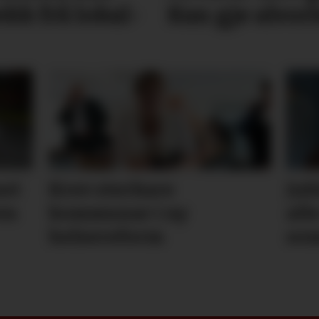
k frå lokal­
Kan gje alvo
net
Krev sterkare
Jub
en
kommunar i ny
all
helsereform
so