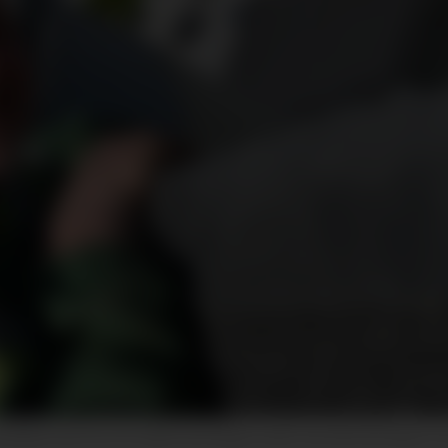
Brekke kan love fin utsikt og mange meter ned når han kikkar ov