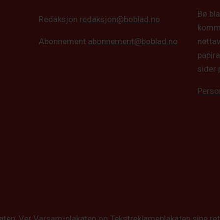
Bø bla
Redaksjon
redaksjon@boblad.no
kommun
netta
Abonnement
abonnement@boblad.no
papira
sider 
Perso
katen, Ver Varsam-plakaten og Tekstreklameplakaten sine ret