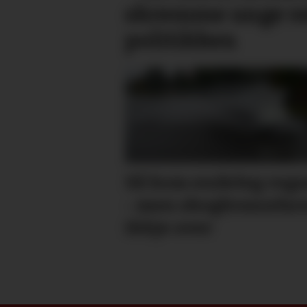
skremme unge vek
politikken
Så kom endeleg reg
- men skog­brann­far
ikkje over