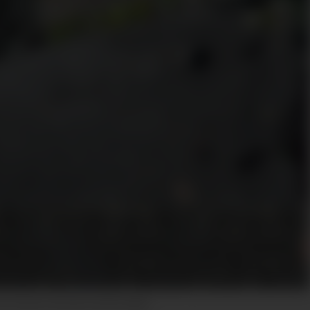
er kanten på taket på Bø Mølle.