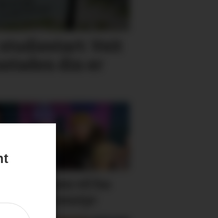
studie­start: Veit
bustaden din er
nt
ne truppen vil ha
 med på eventyr