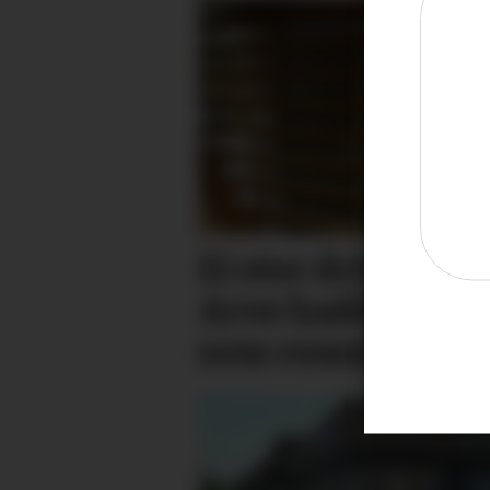
Ei stor drivkraft e
Arve hadde eit st
som romma alle