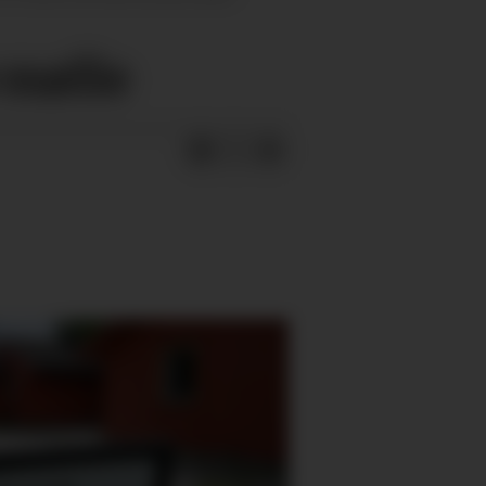
ø mølle