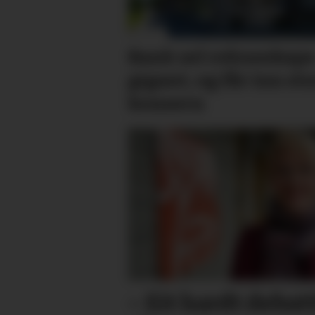
Bank sel rekne­skaps­
gigant, og får inn sto
konsern
– Eit hardt debat