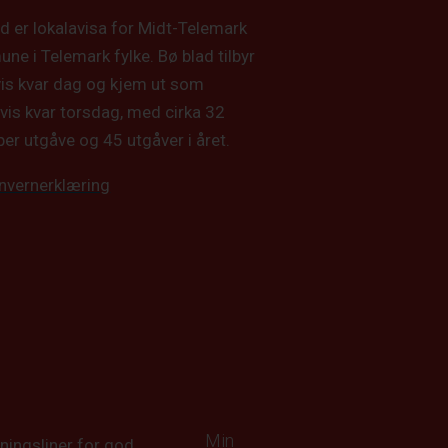
d er lokalavisa for Midt-Telemark
e i Telemark fylke. Bø blad tilbyr
vis kvar dag og kjem ut som
vis kvar torsdag, med cirka 32
per utgåve og 45 utgåver i året.
nvernerklæring
Min
ningsliner for god