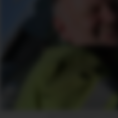
HEILT PÅ KANTEN: Silosjef Tor Gunnar 