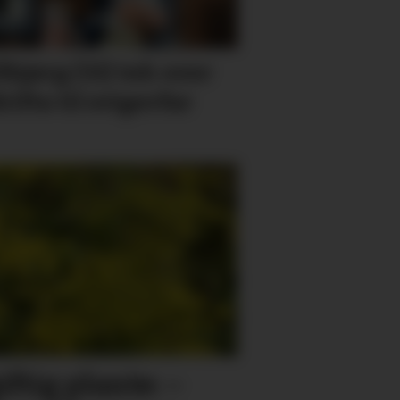
lbjørg (31) tek over
rifta til svigerfar
ftig plante: –