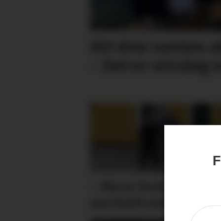
Hit drar nesten a
– Det er utruleg 
F
– Me er fortvila og fø
oss heilt overkøyrd