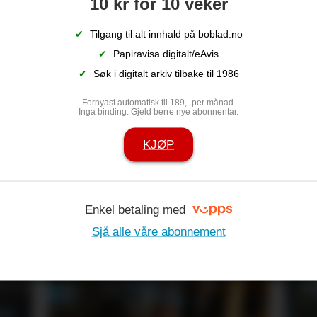
10 kr for 10 veker
✔
Tilgang til alt innhald på boblad.no
✔
Papiravisa digitalt/eAvis
✔
Søk i digitalt arkiv tilbake til 1986
Fornyast automatisk til 189,- per månad.
Inga binding. Gjeld berre nye abonnentar.
KJØP
r borte: – Jan
Espen er jubil
ort hjarte
jubilantlista 
Enkel betaling med
Sjå alle våre abonnement