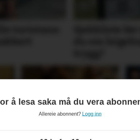
lle turistane:
Sjekkliste før 
vakkert
du om leige­­­­
trygg?
or å lesa saka må du vera abonne
Allereie abonnent?
Logg inn
ler
Minnest mødrene sine
Den
med song
oss