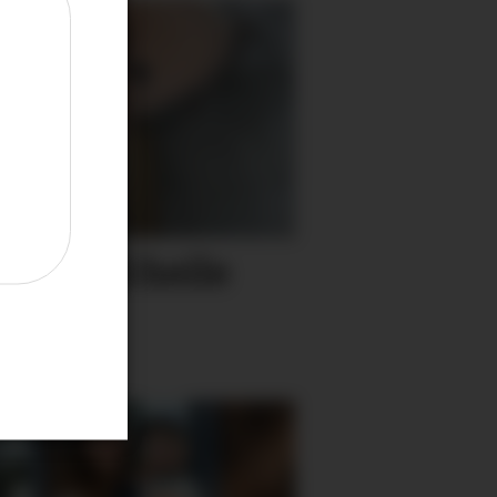
ant - sjå heile
her