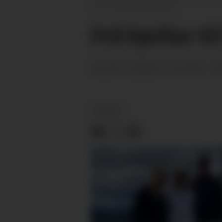
Øystein Akselberg
Frå kjellar ti
tysdag 07. juli 2026 - 0
PUBLISERT
NYHEIT