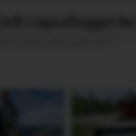
l loft i signalbygget B
5:00
tysdag 07. juli 2026 - 08:18
SIST OPPDATERT