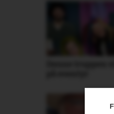
Denne truppen vi
på eventyr
F