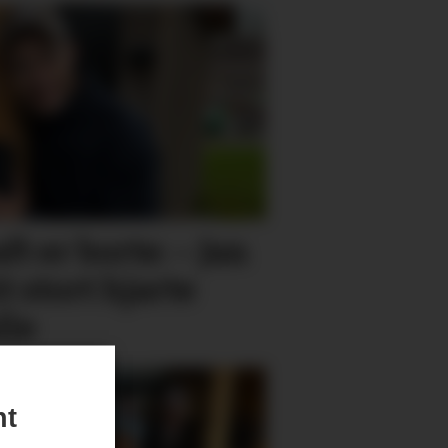
ft er borte: – Jan
 stort hjarte
lle
nt