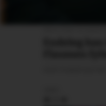
ENDELEG TILBAKE: Tore Sognefest og K
Endeleg kan 
Flaumen fylt
torsdag 08. januar 2026
PUBLISERT
NYHEIT