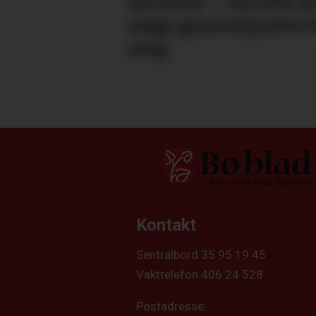
nervane: – Det blir e
slags general­­prøve f
meg
Kontakt
Sentralbord 35 95 19 45
Vakttelefon 406 24 528
Postadresse: