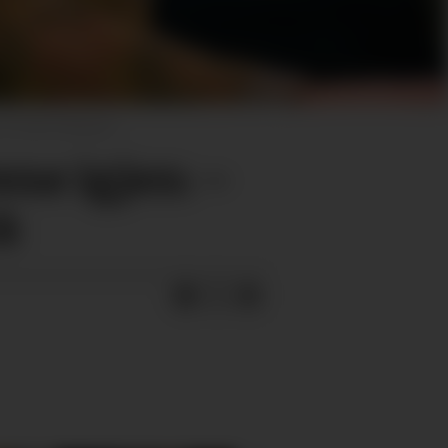
 Irmelin Ellingsen
ne igjen: –
kk