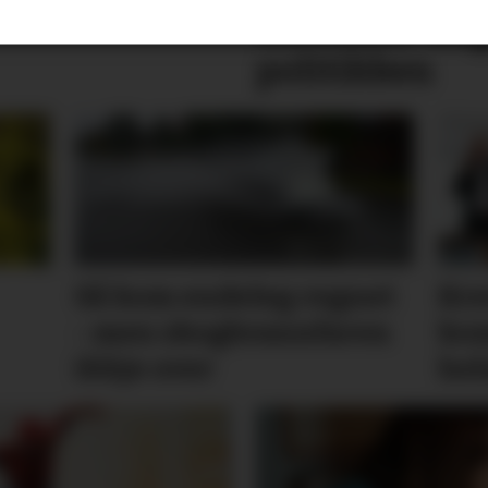
skremme unge
politikken
Så kom endeleg regnet
Kre
- men skog­brann­faren
kom
ikkje over
hel