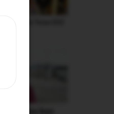
eback for Tone (91)
gjengen
ebatt­klima kan