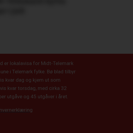
t-Telemark bytta
r i juli
d er lokalavisa for Midt-Telemark
e i Telemark fylke. Bø blad tilbyr
vis kvar dag og kjem ut som
vis kvar torsdag, med cirka 32
per utgåve og 45 utgåver i året.
nvernerklæring