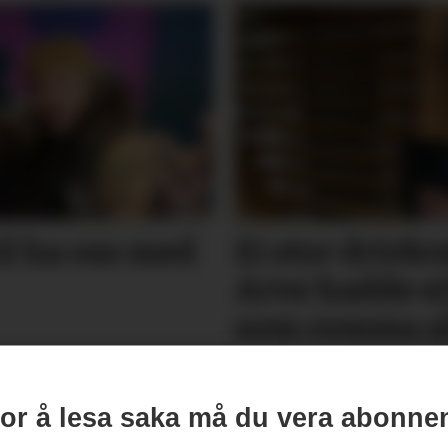
l ha oss med
Ei stor drivkra
Arve hadde eit
som romma a
or å lesa saka må du vera abonne