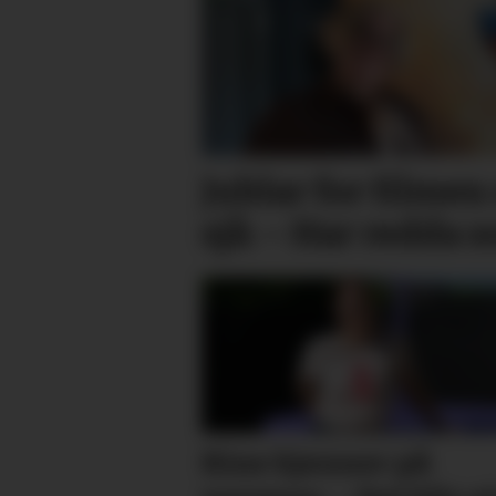
Jublar for filmen 
sjå: – Har redda
Kine kjenner på