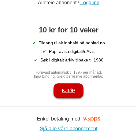
Allereie abonnent?
Logg inn
å
Bank sel rekne­skaps­­
Com
10 kr for 10 veker
er
gigant, og får inn stort
og 
✔
Tilgang til alt innhald på boblad.no
konsern
✔
Papiravisa digitalt/eAvis
✔
Søk i digitalt arkiv tilbake til 1986
Fornyast automatisk til 189,- per månad.
Inga binding. Gjeld berre nye abonnentar.
KJØP
Enkel betaling med
Sjå alle våre abonnement
 over bedrifta
– Eit hardt d