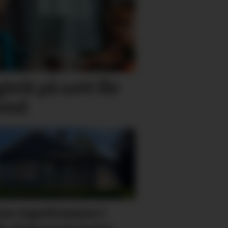
leik på nett får
semd
se eigedomane i