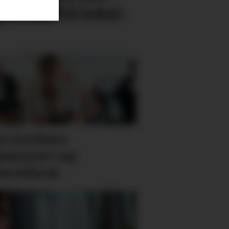
 vekk frå lokal­
v sterkare
munar i ny
sereform