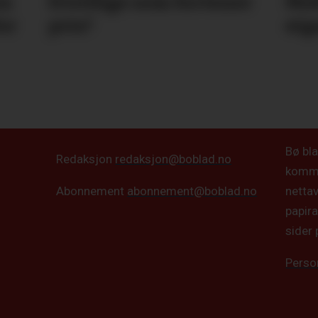
in
frivillige som fortener
Mid
or
pris?
eiga
Bø bla
Redaksjon
redaksjon@boblad.no
kommun
netta
Abonnement
abonnement@boblad.no
papira
sider 
Perso