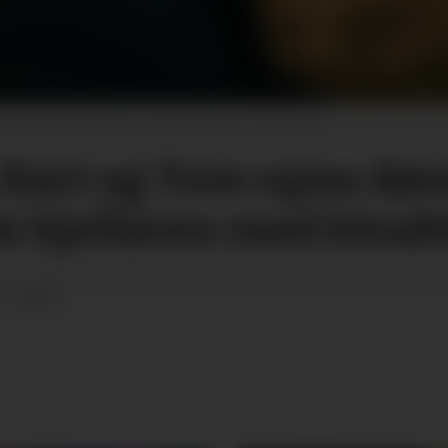
ari Seliussen eig og driv Solheim overnatting.
Veronica
Kari og Tore opne døre
e kjellaren med kloa
 - 05:00