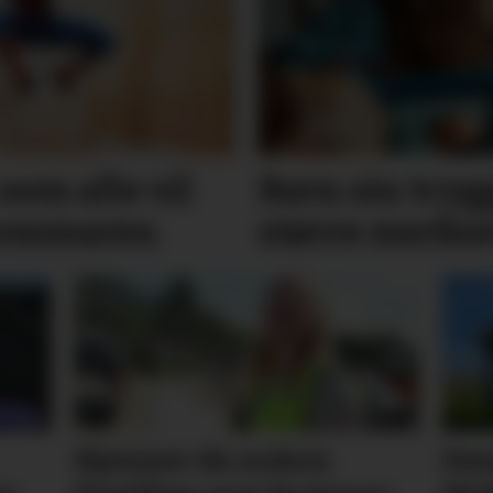
som alle vil
Barn sin trygg
 sommaren
større merk
Kjenner du nokon
Des