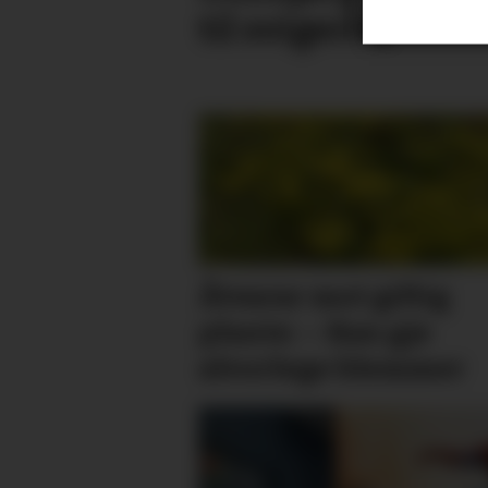
til svigerfar
Åtvarar mot giftig
plante: – Kan gje
alvorlege blemmer