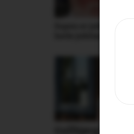
Espen er jubilant - sj
heile jubilantlista h
Gullbjørg (31) tek