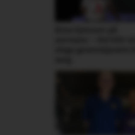
Kine kjenner på
nervane: – Det blir e
slags general­­prøve f
meg