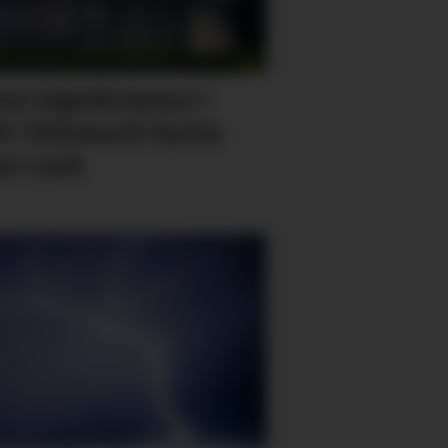
se eigedomane i
t-Telemark bytta
r i juli