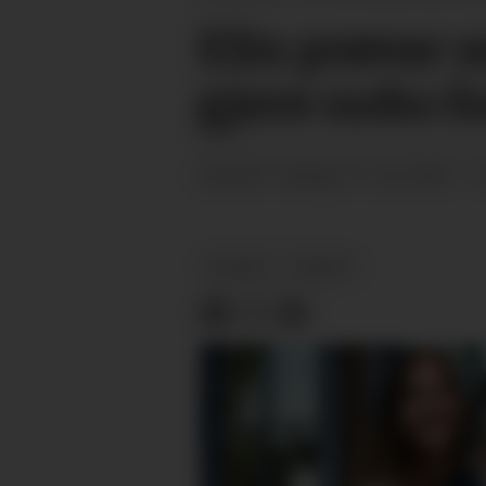
Elin prøvar s
gjere noko f
tysdag 19. mai 2026 - 1
PUBLISERT
PLACED
NYHEIT