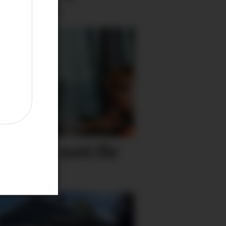
sereform
leik på nett får
semd