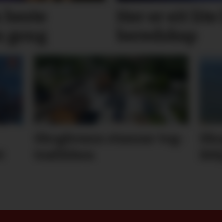
 beste
Her er eit lite
 gong
bered­skap
Skog­brann stansar tog­
Sko
t
trafik­ken
ikk