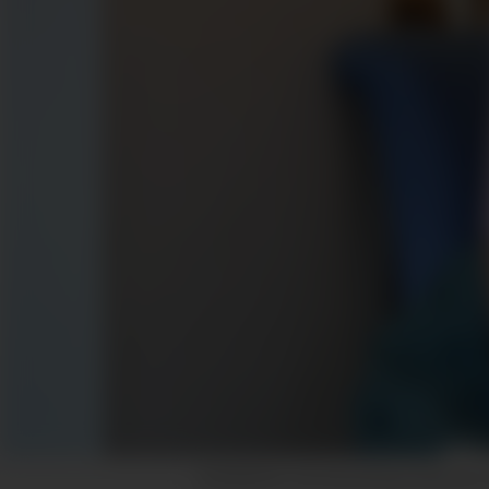
BARNEBOK: Elin Eika Bringa debuterer 