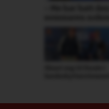
– Me har hatt den
sommaren nokon
Skaut seg til finale i
lands­skyttar­stemne