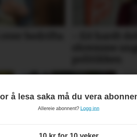
 over bedrifta
– Eit hardt d
skremme unge
politikken
or å lesa saka må du vera abonne
Allereie abonnent?
Logg inn
Så kom endeleg regnet
Kre
- men skog­brann­faren
kom
10 kr for 10 veker