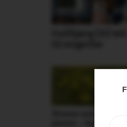
Gullbjørg (31) tek
til svigerfar
F
Åtvarar mot giftig
plante: – Kan gje