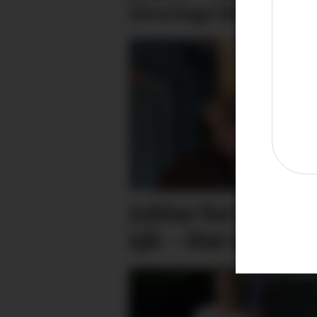
alvorlege blemmer
Jublar for filmen 
sjå: – Har redda