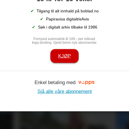
ikkje over
hel
✔
Tilgang til alt innhald på boblad.no
✔
Papiravisa digitalt/eAvis
✔
Søk i digitalt arkiv tilbake til 1986
Fornyast automatisk til 189,- per månad.
Inga binding. Gjeld berre nye abonnentar.
KJØP
Enkel betaling med
som alle vil
Barn sin trygg
Sjå alle våre abonnement
 sommaren
større merk