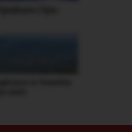
 lyn­kurs i lyn­
gbrann er framleis
je sløkt