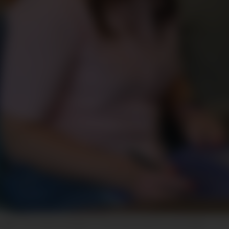
igjen, men denne gongen er det med ei bok for dei minste.