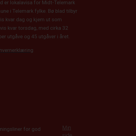
d er lokalavisa for Midt-Telemark
e i Telemark fylke. Bø blad tilbyr
vis kvar dag og kjem ut som
vis kvar torsdag, med cirka 32
per utgåve og 45 utgåver i året.
nvernerklæring
Min
ningsliner for god
side