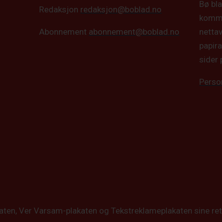
Bø bla
Redaksjon
redaksjon@boblad.no
kommun
netta
Abonnement
abonnement@boblad.no
papira
sider 
Perso
katen, Ver Varsam-plakaten og Tekstreklameplakaten sine ret