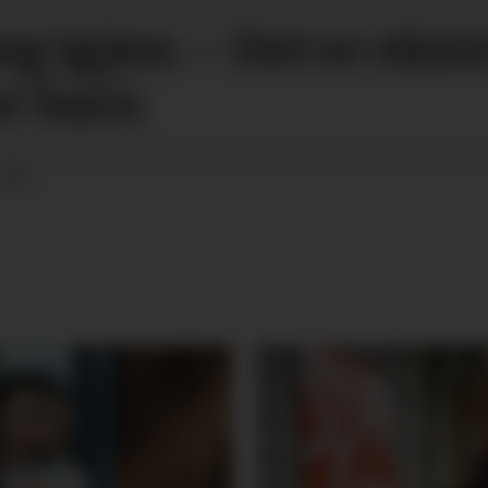
eg igjen: – Det er ekstr
or barn
6:00