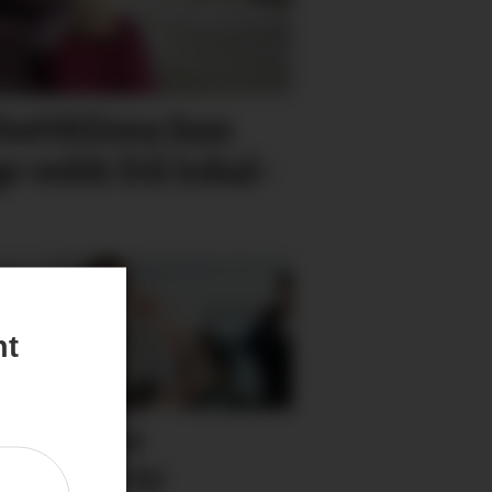
ebatt­klima kan
 vekk frå lokal­
nt
v sterkare
munar i ny