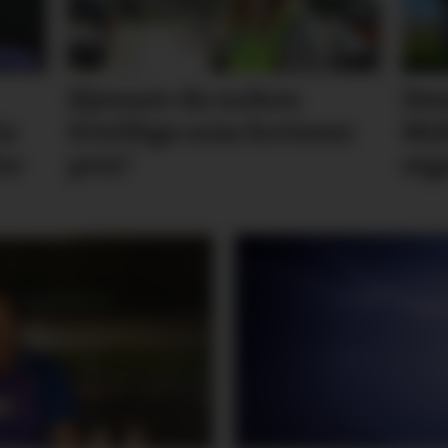
Kjenner du nokon
Des
in
frivillige som fortener
Mid
or
pris?
eiga