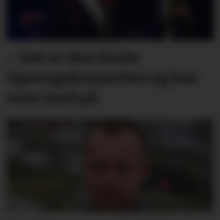
– Det er den beste
Opningskonserten eg har
vore med på