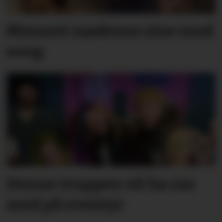
Minnest mødrene sine med
song
Denne truppen vil ha oss
med på eventyr