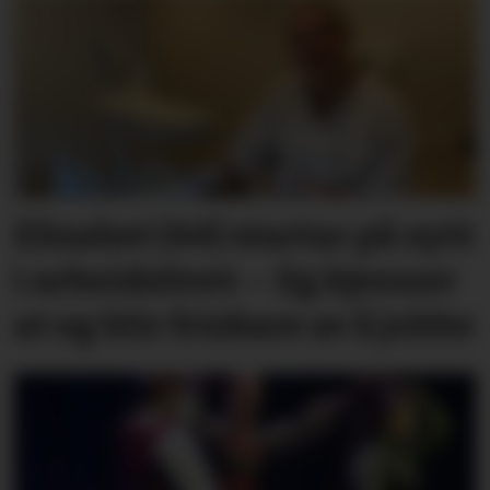
Elisabet (44) startar på nytt
i arbeidslivet: – Eg kjenner
at eg blir friskare av å jobbe