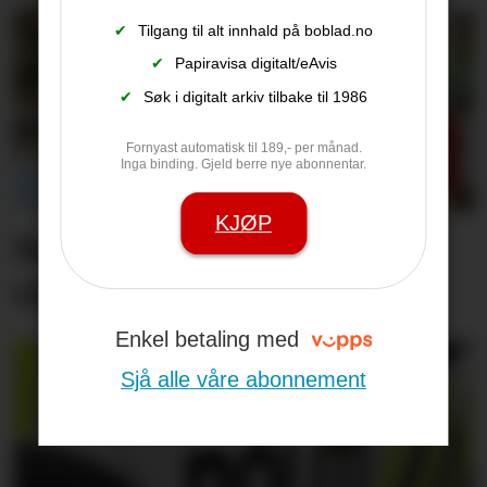
✔
Tilgang til alt innhald på boblad.no
✔
Papiravisa digitalt/eAvis
✔
Søk i digitalt arkiv tilbake til 1986
Fornyast automatisk til 189,- per månad.
Inga binding. Gjeld berre nye abonnentar.
KJØP
Set friske fargar på eit
viktig inngangs­parti
Enkel betaling med
Sjå alle våre abonnement