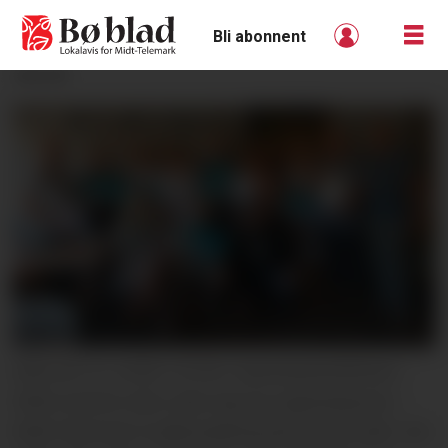
Bli abonnent
ANNONSE
MIDLAR TIL GODE TILTAK: Sparebankstiftelsen
DNB inviterte seks ulike lag og organisasjonar i
Midt-Telemark til gåveutdeling på Aarnes kafe. Det