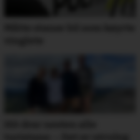
Måtte stanse bil som køyrte
vinglete
Hit drar nesten alle
turistane: – Det er utruleg