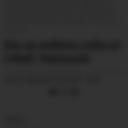
vanka fine sjekkar og breie smil. DNB Bank sin
representant Sophie Elisabeth Troth (sitjande til
venstre fremst) stod for utdelinga.
Øystein
Akselberg
Ein ny million rulla ut
i Midt-Telemark
måndag 29. juni 2026 - 20:00
PUBLISERT
NYHEIT