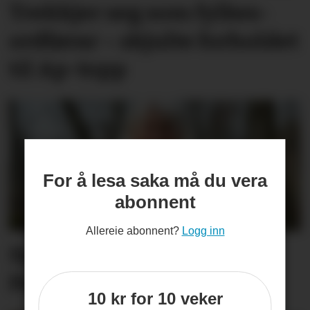
Trekkjer seg som fylkes­
ordførar – skjulte forholdet
til Ap-topp
For å lesa saka må du vera
abonnent
Allereie abonnent?
Logg inn
Synne er ueinig: –
Pastinakk er ikkje giftig
10 kr for 10 veker