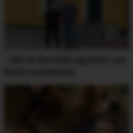
– Me er fortvila og føler oss
heilt overkøyrd