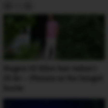
Hagen til Kåre har vakse i
25 år: – Plenen er for lengst
borte