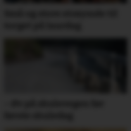
Små og store strøymde til
torget på laurdag
– Øv på skulevegen før
første skuledag