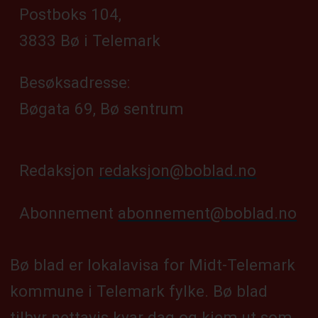
Postboks 104,
3833 Bø i Telemark
Besøksadresse:
Bøgata 69, Bø sentrum
Redaksjon
redaksjon@boblad.no
Abonnement
abonnement@boblad.no
Bø blad er lokalavisa for Midt-Telemark
kommune i Telemark fylke. Bø blad
tilbyr nettavis kvar dag og kjem ut som