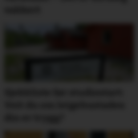
vakkert
Sjekkliste før studie­start:
Veit du om leige­­­­bustaden
din er trygg?