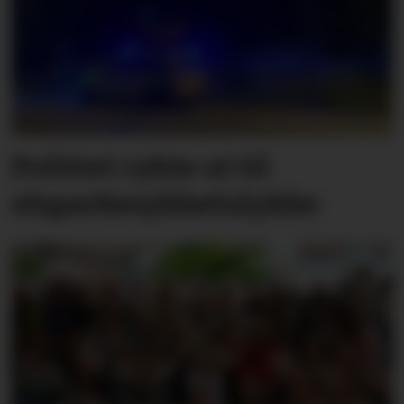
Politiet rykte ut til
elsparkesykkelulykke