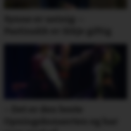
Synne er ueinig: –
Pastinakk er ikkje giftig
– Det er den beste
Opningskonserten eg har