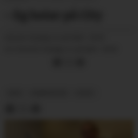
– Eg heiar på City
sundag 14. juli 2024 - 04:59
PUBLISERT
sundag 14. juli 2024 - 04:59
SIST OPPDATERT
ARKIV
BARNEPRATEN
NYHEIT