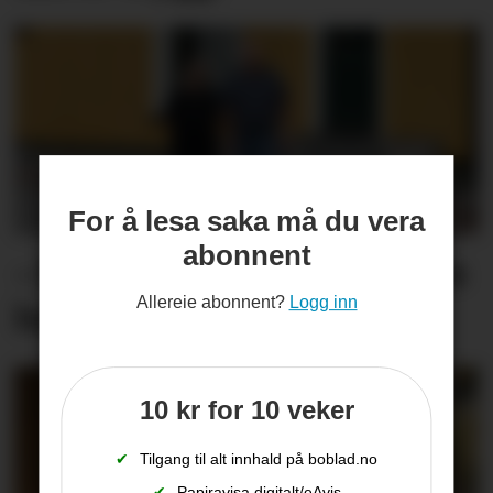
For å lesa saka må du vera
abonnent
– Me er fortvila og føler oss
Allereie abonnent?
Logg inn
heilt overkøyrd
10 kr for 10 veker
✔
Tilgang til alt innhald på boblad.no
✔
Papiravisa digitalt/eAvis