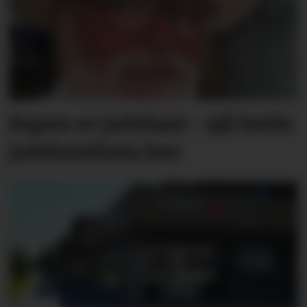
Espen er jubilant - sjå heile
jubilantlista her