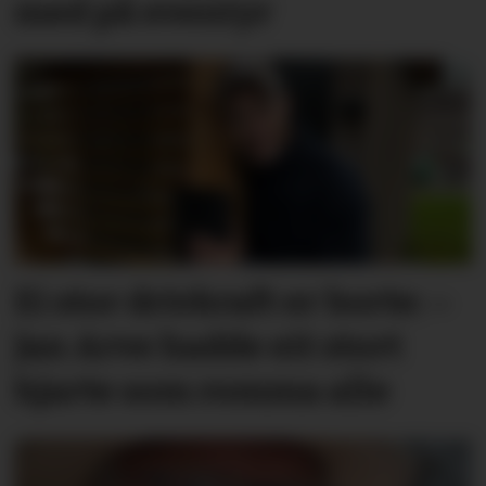
med på eventyr
Ei stor drivkraft er borte: –
Jan Arve hadde eit stort
hjarte som romma alle