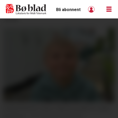
Bli abonnent
ANNONSE
BARNEPRATEN: Elias er åtte år og står for vekas
barneprat.
Øystein Akselberg