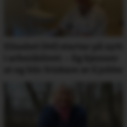
Elisabet (44) startar på nytt
i arbeidslivet: – Eg kjenner
at eg blir friskare av å jobbe