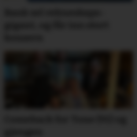
Bank sel rekne­skaps­­
gigant, og får inn stort
konsern
Comeback for Tone (91) og
gjengen