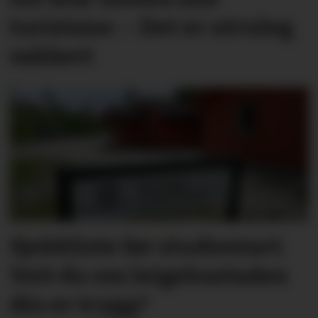
turistane: – Det er utruleg
vakkert
Sjekkliste før studie­start:
Veit du om leige­­­­bustaden
din er trygg?