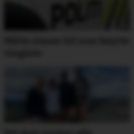
Måtte stanse bil som køyrte
vinglete
Hit drar nesten alle