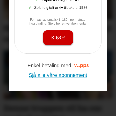
✔
Søk i digitalt arkiv tilbake til 1986
Fornyast automatisk til 189,- per månad.
Inga binding. Gjeld berre nye abonnentar.
Minnest mødrene sine med
song
KJØP
Enkel betaling med
Sjå alle våre abonnement
Denne truppen vil ha oss