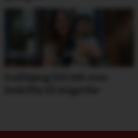
Gullbjørg (31) tek over
bedrifta til svigerfar