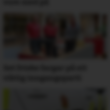
vore med på
Set friske fargar på eit
viktig inngangs­parti