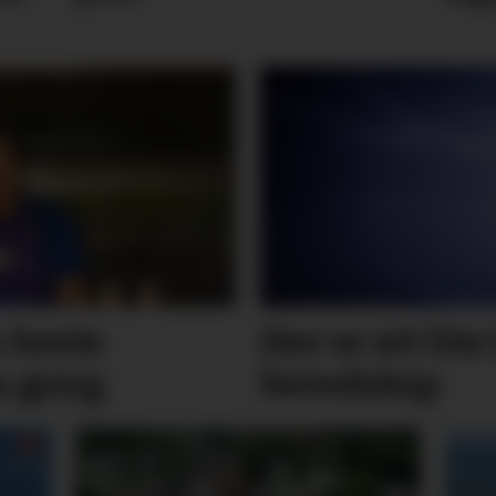
 beste
Her er eit lite
 gong
bered­skap