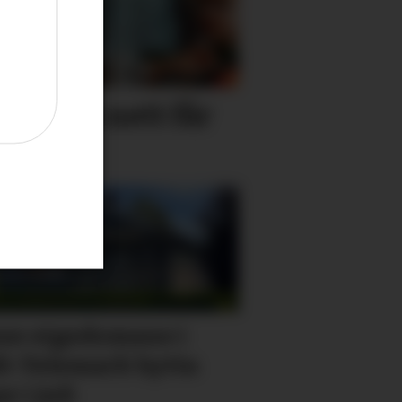
leik på nett får
semd
se eigedomane i
t-Telemark bytta
r i juli