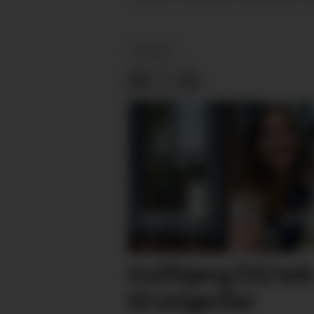
NYHEIT
Gullbjørg (31) tek
til svigerfar