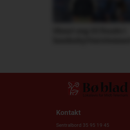
Skaut seg til finale i
lands­skyttar­stemne
Kontakt
Sentralbord 35 95 19 45