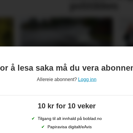
politikken
Så kom endeleg regnet
Kre
or å lesa saka må du vera abonne
- men skog­brann­faren
kom
Allereie abonnent?
Logg inn
ikkje over
hel
10 kr for 10 veker
✔
Tilgang til alt innhald på boblad.no
✔
Papiravisa digitalt/eAvis