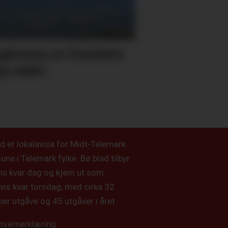
gbrann er framleis
je sløkt
d er lokalavisa for Midt-Telemark
e i Telemark fylke. Bø blad tilbyr
vis kvar dag og kjem ut som
vis kvar torsdag, med cirka 32
per utgåve og 45 utgåver i året.
nvernerklæring