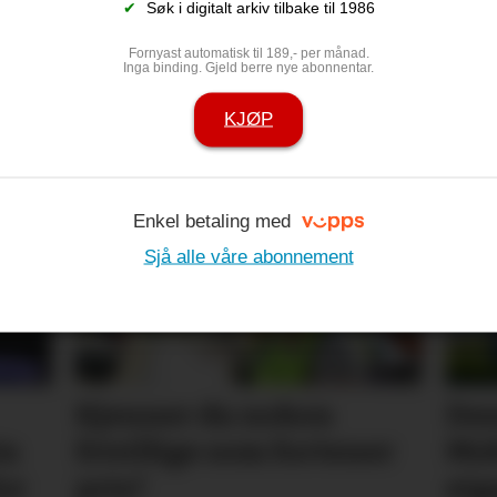
✔
Søk i digitalt arkiv tilbake til 1986
Fornyast automatisk til 189,- per månad.
Inga binding. Gjeld berre nye abonnentar.
KJØP
som alle vil
Barn sin trygg
 sommaren
større merk
Enkel betaling med
Sjå alle våre abonnement
Kjenner du nokon
Des
in
frivillige som fortener
Mid
or
pris?
eiga