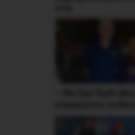
meg
– Me har hatt den
sommaren nokon