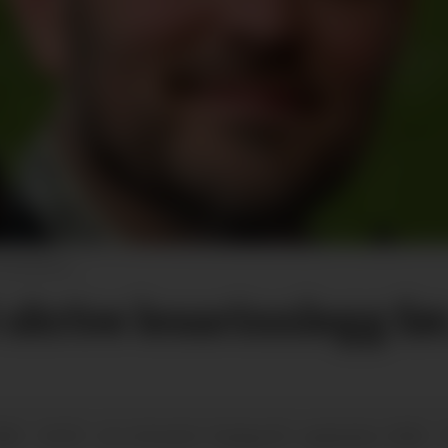
 Akselberg
i skrive lesarinnlegg f
025 - 04:59
tysdag 30. september 2025 - 
SIST OPPDATERT