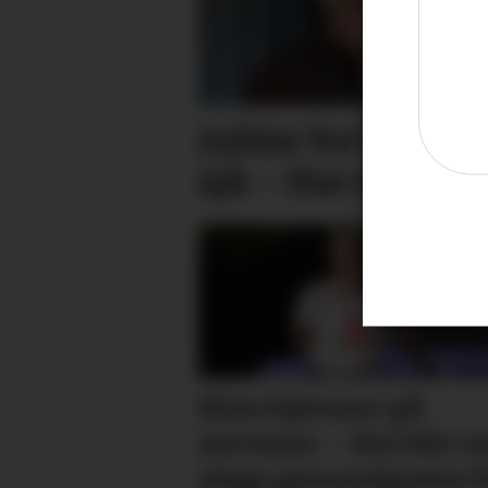
Jublar for filmen 
sjå: – Har redda
Kine kjenner på
nervane: – Det blir e
slags general­­prøve f