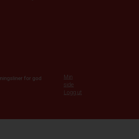
Min
ningsliner for god
side
Logg ut