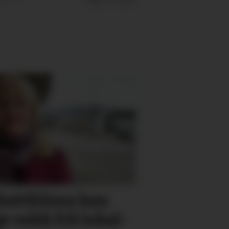
ebatt­klima kan
 vekk frå lokal­