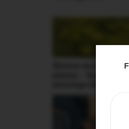
Åtvarar mot giftig
F
plante: – Kan gje
alvorlege blemmer