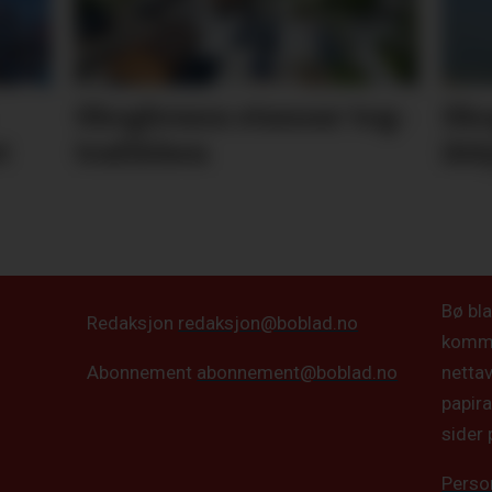
Skog­brann stansar tog­
Sko
t
trafik­ken
ikk
Bø bla
Redaksjon
redaksjon@boblad.no
kommun
netta
Abonnement
abonnement@boblad.no
papira
sider 
Perso