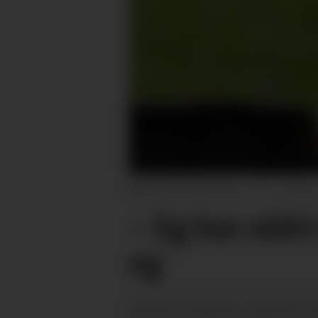
MEINING: Eivind Aase.
Øystein
– Eg har aldr
eg
tysdag 30. september 2
PUBLISERT