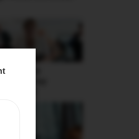
v sterkare
nt
munar i ny
sereform