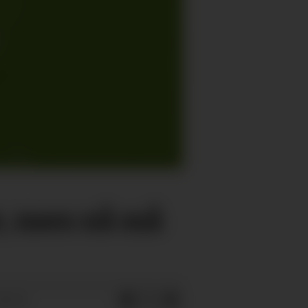
ør, men nå må
09:15