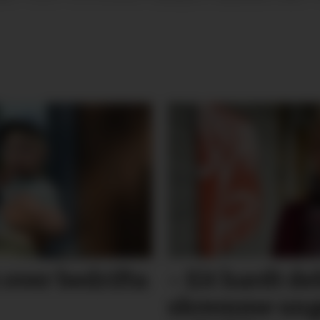
 over bedrifta
– Eit hardt d
skremme unge