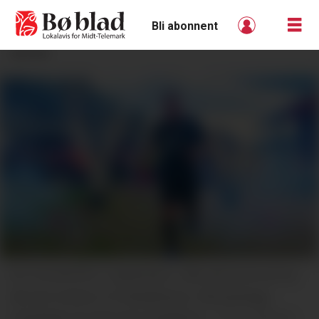
Bli abonnent
ANNONSE
NY FOLKEFEST: Sauherad IL slår på stortromma
når dei inviterer til fotballkamp. Nå planlegg
lokallaget eit historisk lokalderby.
Øystein