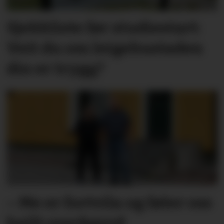
Sjekkliste før studie­start:
Veit du om leige­­­­bustaden
din er trygg?
– Me er fortvila og føler oss
heilt overkøyrd