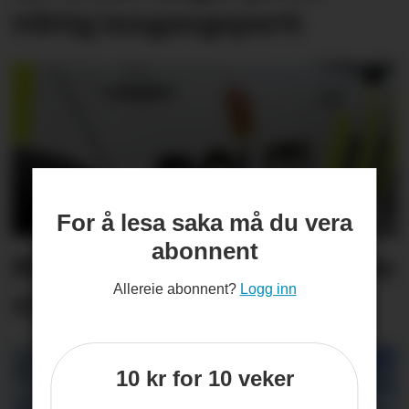
viktig inngangs­parti
For å lesa saka må du vera
abonnent
Måtte stanse bil som køyrte
Allereie abonnent?
Logg inn
vinglete
10 kr for 10 veker