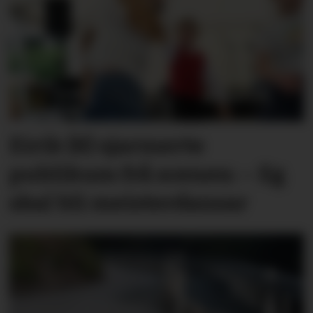
Eirik (8) sjarmerte
publikum frå scenen: – Eg
skal bli meisterdansar