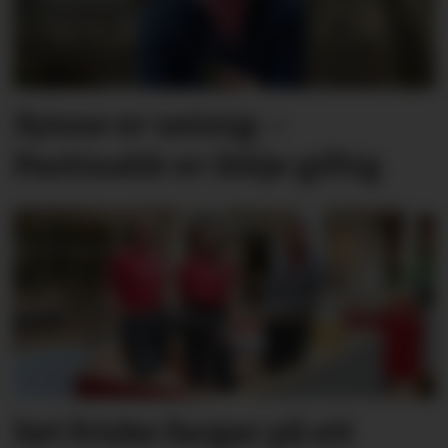
Synne er ueinig: –
Pastinakk er ikkje giftig
Set friske fargar på eit