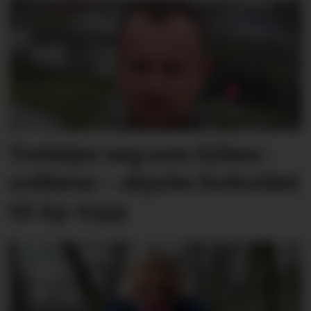
Trekkjer seg som fylkes­
ordførar – skjulte forholdet
til Ap-topp