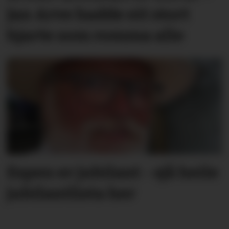
Jan Arve hadde eit stort
hjarte som romma alle
Espen er jubilant - sjå heile
jubilantlista her