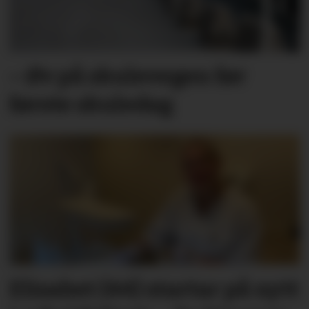
– Øv på skulevegen før
første skuledag
Elisabet (44) startar på nytt