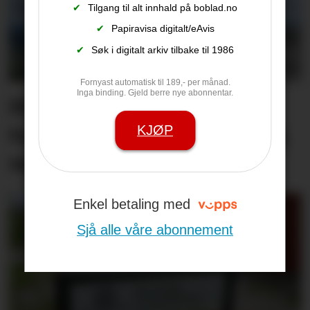
✔
Tilgang til alt innhald på boblad.no
✔
Papiravisa digitalt/eAvis
✔
Søk i digitalt arkiv tilbake til 1986
Fornyast automatisk til 189,- per månad.
Inga binding. Gjeld berre nye abonnentar.
Hit drar nesten alle
turistane: – Det er utruleg
KJØP
vakkert
Enkel betaling med
Sjå alle våre abonnement