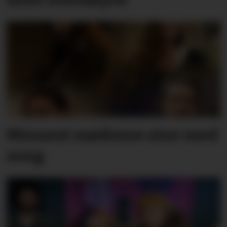
Minnest mødrene sine med
song