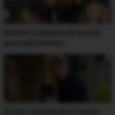
Denne truppen vil ha oss
med på eventyr
Ei stor drivkraft er borte: –