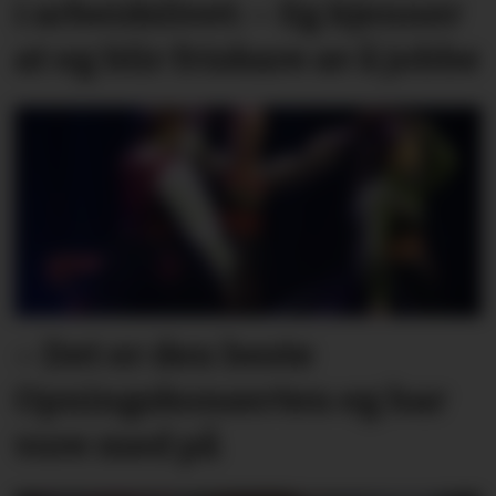
i arbeidslivet: – Eg kjenner
at eg blir friskare av å jobbe
– Det er den beste
Opningskonserten eg har
vore med på