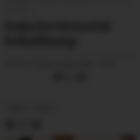
Akselberg
Duka for historisk
fotballkamp
fredag 16. januar 2026 - 16:00
PUBLISERT
NYHEIT
SPORT