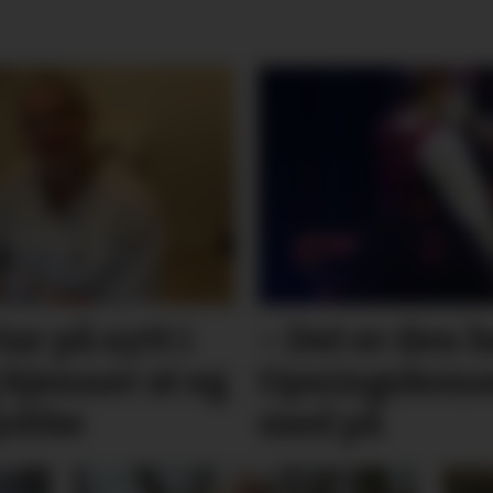
tar på nytt i
– Det er den 
 kjenner at eg
Opningskonse
 jobbe
med på