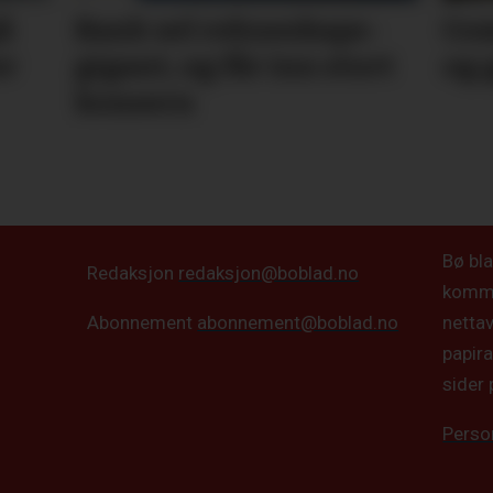
å
Bank sel rekne­skaps­­
Com
er
gigant, og får inn stort
og 
konsern
Bø bla
Redaksjon
redaksjon@boblad.no
kommun
netta
Abonnement
abonnement@boblad.no
papira
sider 
Perso