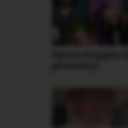
Denne truppen vi
på eventyr