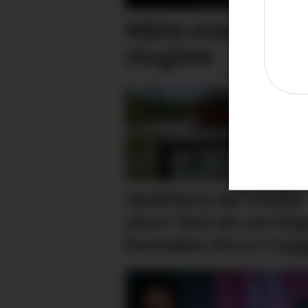
Måtte stanse bil
vinglete
Sjekkliste før studie
start: Veit du om leige­
bustaden din er tryg