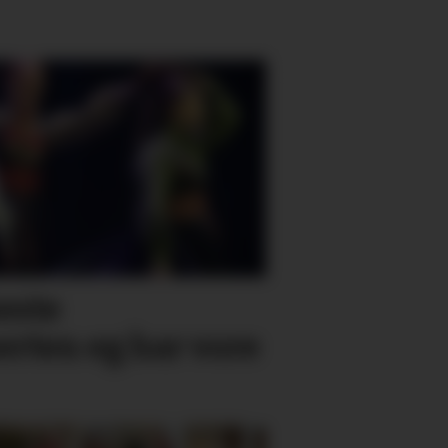
beste
rten eg har vore