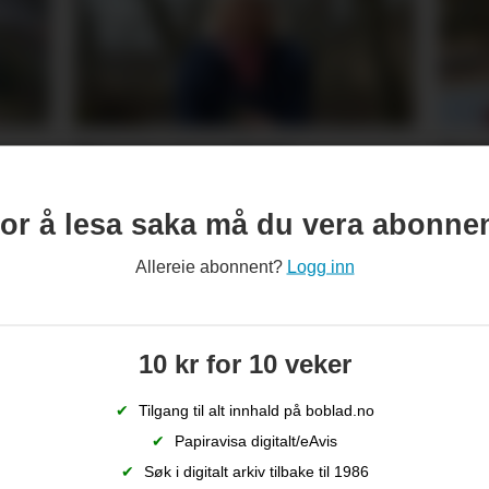
Synne er ueinig: –
Set
ulte
Pastinakk er ikkje giftig
vik
or å lesa saka må du vera abonne
p
Allereie abonnent?
Logg inn
10 kr for 10 veker
✔
Tilgang til alt innhald på boblad.no
✔
Papiravisa digitalt/eAvis
✔
Søk i digitalt arkiv tilbake til 1986