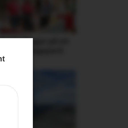
 friske fargar på eit
tig inngangs­parti
nt