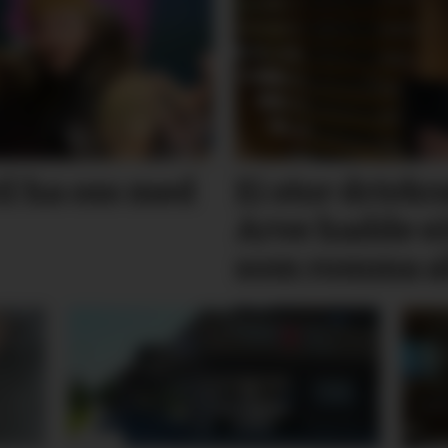
l ha oss med
Ei stor drivkra
Arve hadde eit
som romma a