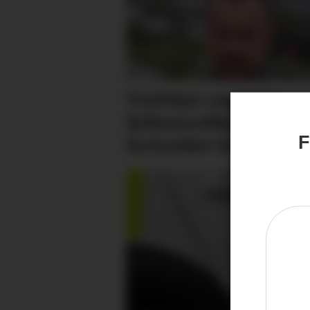
Trekkjer seg som
fylkes­ordførar – skj
F
forholdet til Ap-top