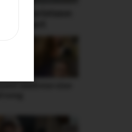
n alle turistane:
leg vakkert
nest mødrene sine
d song