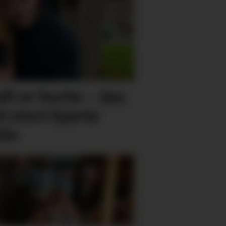
ft er borte: – Jan
 stort hjarte
lle