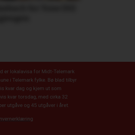
eback for Tone (91)
gjengen
d er lokalavisa for Midt-Telemark
e i Telemark fylke. Bø blad tilbyr
vis kvar dag og kjem ut som
vis kvar torsdag, med cirka 32
per utgåve og 45 utgåver i året.
nvernerklæring