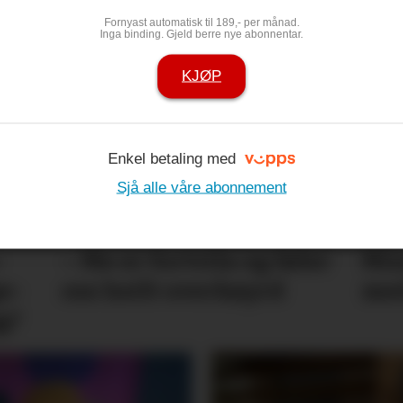
Fornyast automatisk til 189,- per månad.
 som køyrte
Hit drar neste
Inga binding. Gjeld berre nye abonnentar.
– Det er utru
KJØP
Enkel betaling med
Sjå alle våre abonnement
­
– Me er fortvila og føler
Min
­­­
oss heilt overkøyrd
me
g?