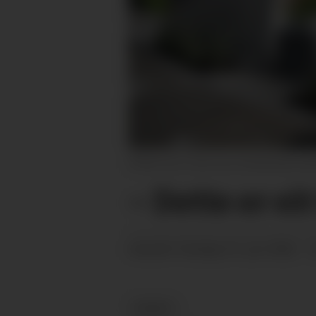
OPNA: No er den nye minnelunden på
– Dette er ei
onsdag 10. juni 2026 - 
PUBLISERT
NYHEIT