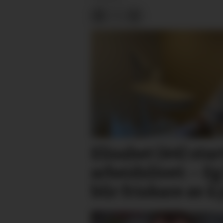
Elisabet (44) star
arbeidslivet: – Eg
blir friskare av å