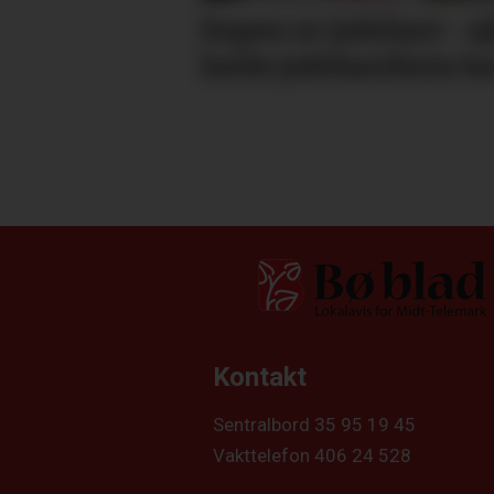
Espen er jubilant - sj
heile jubilantlista h
Kontakt
Sentralbord 35 95 19 45
Vakttelefon 406 24 528