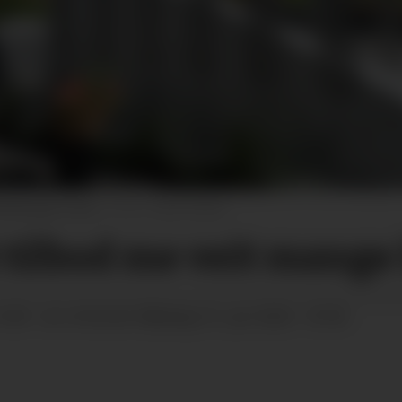
 Bøhaugen opna.
Vilde Heldal
t tilbod me veit mange
16:00
måndag 15. juni 2026 - 07:50
SIST OPPDATERT