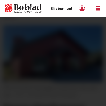
Bli abonnent
ANNONSE
FÅR NY EIGAR: Gamlegata 22 på Gvarv blei seld i
mai.
Veronica Irmelin Ellingsen