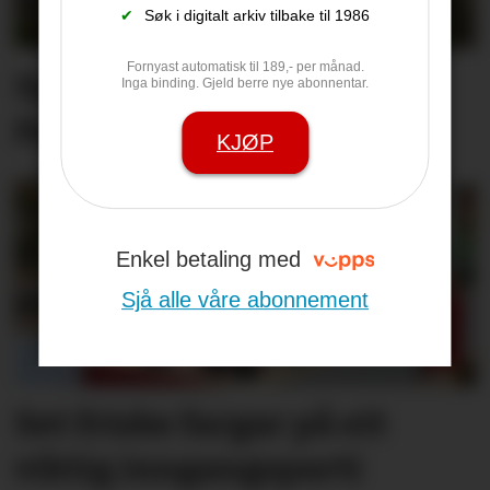
✔
Søk i digitalt arkiv tilbake til 1986
Fornyast automatisk til 189,- per månad.
Synne er ueinig: –
Inga binding. Gjeld berre nye abonnentar.
Pastinakk er ikkje giftig
KJØP
Enkel betaling med
Sjå alle våre abonnement
Set friske fargar på eit
viktig inngangs­parti