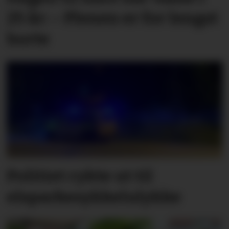
25 år: – Plenen er for lengst
borte
Politiet rykte ut til
elsparkesykkelulykke