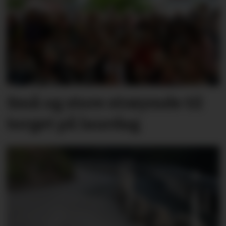
Små og store strøymde til
torget på laurdag