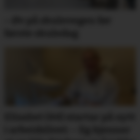
– Øv på skulevegen før
første skuledag
Elisabet (44) startar på nytt
i arbeidslivet: – Eg kjenner