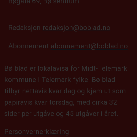
Bøgata 69, Bø sentrum
Redaksjon
redaksjon@boblad.no
Abonnement
abonnement@boblad.no
Bø blad er lokalavisa for Midt-Telemark
kommune i Telemark fylke. Bø blad
tilbyr nettavis kvar dag og kjem ut som
papiravis kvar torsdag, med cirka 32
sider per utgåve og 45 utgåver i året.
Personvernerklæring