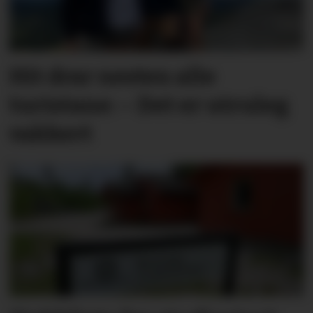
Hit drar nesten alle
turistane: – Det er utruleg
vakkert