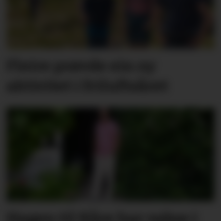
Fleire prøvde ein ny
aktivitet i friluftsåret
Hagen til Kåre har vakse i