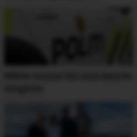
Måtte stanse bil som køyrte
vinglete