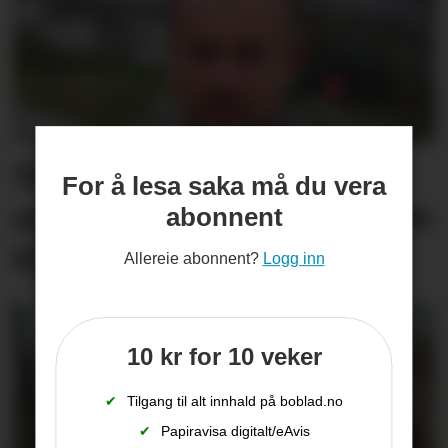
Trekkjer seg som fylkes­
For å lesa saka må du vera
ordførar – skjulte forholdet
abonnent
til Ap-topp
Allereie abonnent?
Logg inn
10 kr for 10 veker
✔
Tilgang til alt innhald på boblad.no
✔
Papiravisa digitalt/eAvis