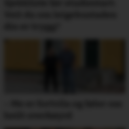
Sjekkliste før studie­start:
Veit du om leige­­­­bustaden
din er trygg?
– Me er fortvila og føler oss
heilt overkøyrd