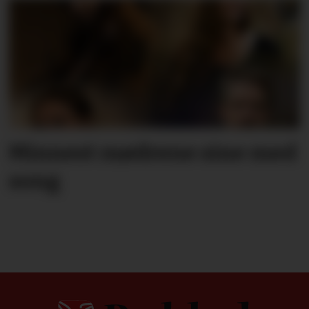
Minnest mødrene sine med
song