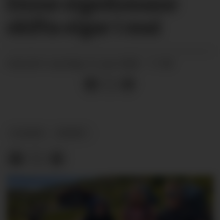
Desse eigedomane
skifta eigar i mai
laurdag 13. juni 2026 - 11:00
PUBLISERT
PLACED
NYHEIT