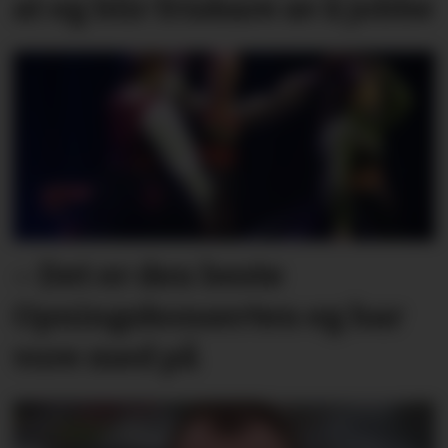
at eg blir friskare av å jobbe
– Det er den beste
Opningskonserten eg har
vore med på