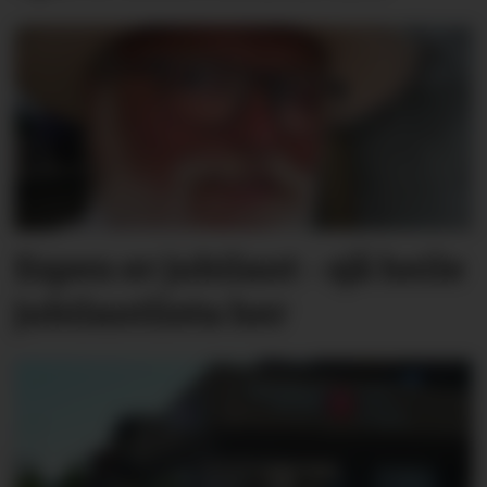
Espen er jubilant - sjå heile
jubilantlista her