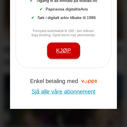
✔
Tilgang til alt innhald på boblad.no
✔
Papiravisa digitalt/eAvis
✔
Søk i digitalt arkiv tilbake til 1986
Fornyast automatisk til 189,- per månad.
Inga binding. Gjeld berre nye abonnentar.
Minnest mødrene sine med
KJØP
song
Enkel betaling med
Sjå alle våre abonnement