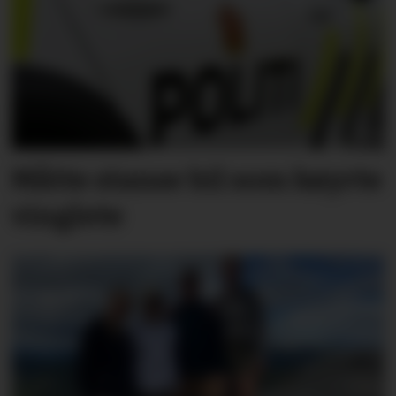
Måtte stanse bil som køyrte
vinglete