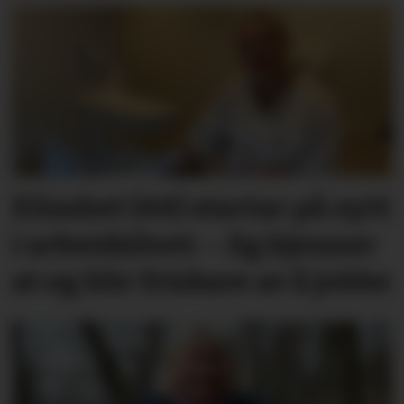
Elisabet (44) startar på nytt
i arbeidslivet: – Eg kjenner
at eg blir friskare av å jobbe