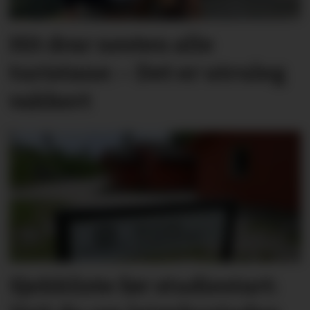
Hit drar nesten alle
turistane: – Det er utruleg
vakkert
Sjekkliste før studie­start: