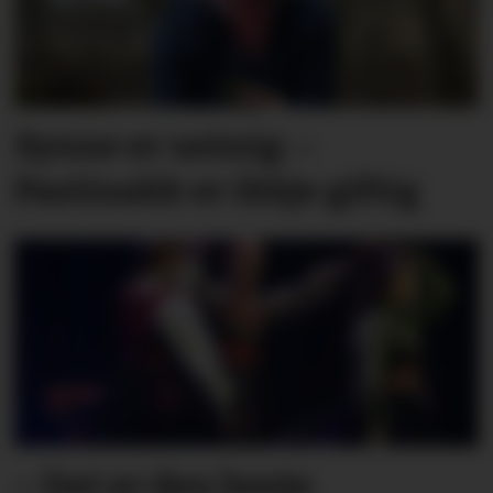
Synne er ueinig: –
Pastinakk er ikkje giftig
– Det er den beste