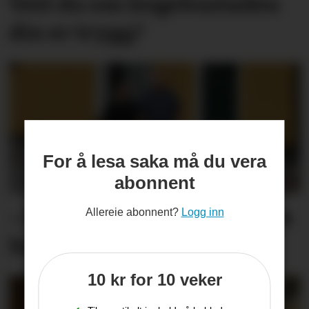
Veit du om leige­­­­bustaden
din er trygg?
For å lesa saka må du vera
abonnent
– Me er fortvila og føler oss
Allereie abonnent?
Logg inn
heilt overkøyrd
10 kr for 10 veker