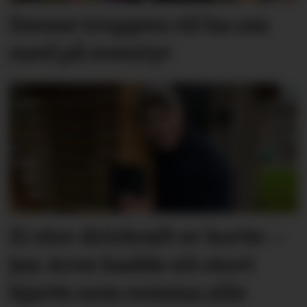
Denne truppen vil ha oss
med på eventyr
Ei stor drivkraft er borte: –
Jan Arve hadde eit stort
hjarte som romma alle