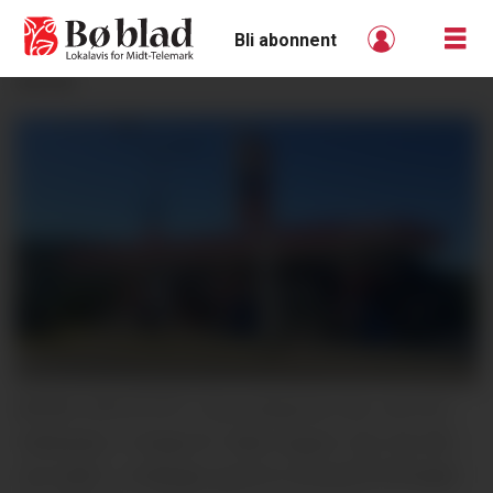
Bli abonnent
ANNONSE
BERRE DRIVSTOFF: Esso-stasjonen har vore ein
møteplass i mange år. Sidan august i fjor har det
vore gitter i vindauga og berre drivstoff å få kjøpt