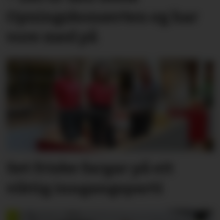
Opningskonserten eg har
vore med på
Set friske fargar på eit
viktig inngangs­parti