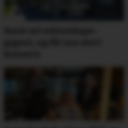
Bank sel rekne­skaps­­
gigant, og får inn stort
konsern