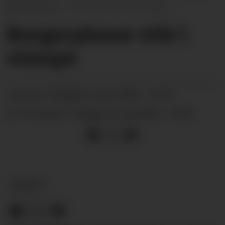
på pumpene.
Øystein Akselberg
Burgerplanar står i
stampe
tysdag 16. juni 2026 - 12:45
PUBLISERT
tysdag 16. juni 2026 - 14:09
SIST OPPDATERT
NYHEIT