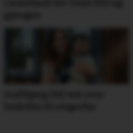
Comeback for Tone (91) og
gjengen
Gullbjørg (31) tek over
bedrifta til svigerfar