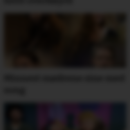
heilt overkøyrd
Minnest mødrene sine med
song