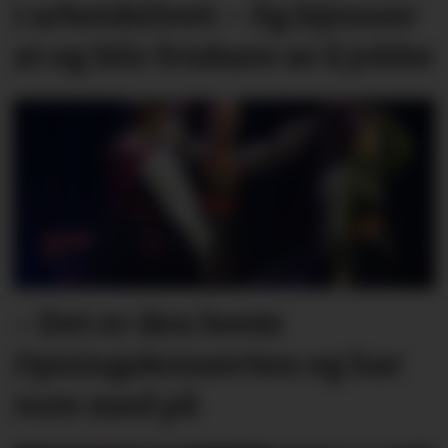
i arbeidslivet: – Eg kjenner
at eg blir friskare av å jobbe
– Det er den beste
Opningskonserten eg har
vore med på