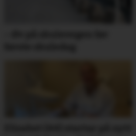
– Øv på skulevegen før
første skuledag
Elisabet (44) startar på nytt