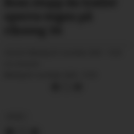
Bom stopp da trailer
sperra vegen på
riksveg 36
måndag 03. november 2025 - 15:03
PUBLISERT
SIST OPPDATERT
måndag 03. november 2025 - 19:25
NYHEIT