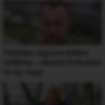
Trekkjer seg som fylkes­
ordførar – skjulte forholdet
til Ap-topp