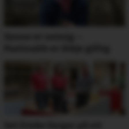
Synne er ueinig: –
Pastinakk er ikkje giftig
Set friske fargar på eit