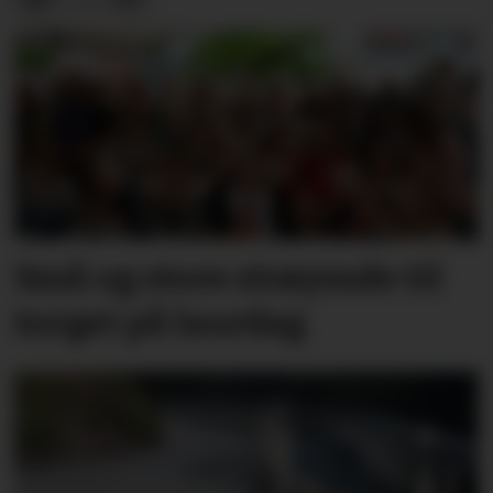
Små og store strøymde til
torget på laurdag