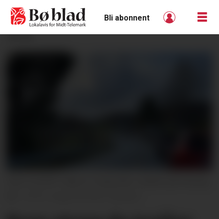
Bli abonnent
ANNONSE
HELT STOPP: Køen er lang etter uhellet på riksveg
36.
Hege Dorholt, Kanalen