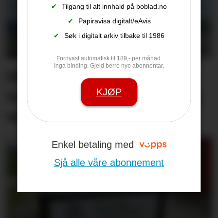
✔
Tilgang til alt innhald på boblad.no
✔
Papiravisa digitalt/eAvis
✔
Søk i digitalt arkiv tilbake til 1986
Fornyast automatisk til 189,- per månad.
Inga binding. Gjeld berre nye abonnentar.
Hit drar nesten alle
KJØP
turistane: – Det er utruleg
vakkert
Enkel betaling med
Sjå alle våre abonnement