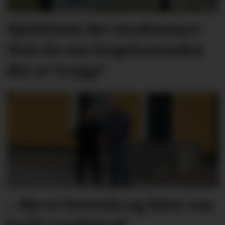
Sjekkliste før studie­start:
Veit du om leige­­­­bustaden
din er trygg?
– Me er fortvila og føler oss