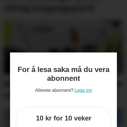
viktig inngangs­parti
For å lesa saka må du vera
abonnent
Måtte stanse bil som køyrte
Allereie abonnent?
Logg inn
vinglete
10 kr for 10 veker