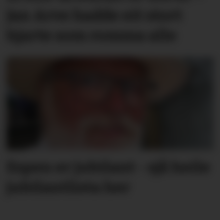
Jan Arve hadde eit stort
hjarte som romma alle
Espen er jubilant - sjå heile
jubilantlista her