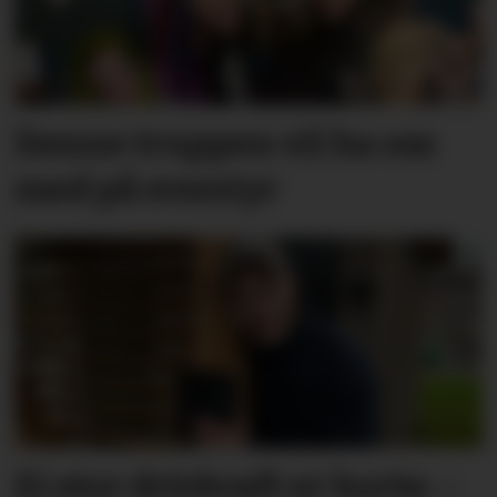
Denne truppen vil ha oss
med på eventyr
Ei stor drivkraft er borte: –