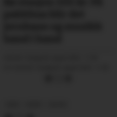
Bø stasjon 100 år: På
pakkbua blir det
jernbane og musikk
hand i hand
tysdag 06. august 2024 - 11:00
PUBLISERT
tysdag 06. august 2024 - 11:00
SIST OPPDATERT
ARKIV
NYHEIT
KULTUR