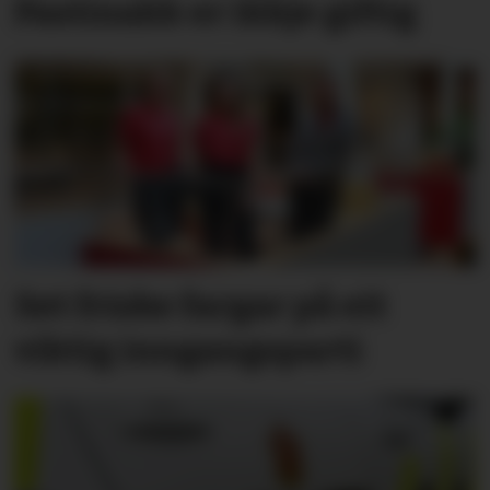
Pastinakk er ikkje giftig
Set friske fargar på eit
viktig inngangs­parti