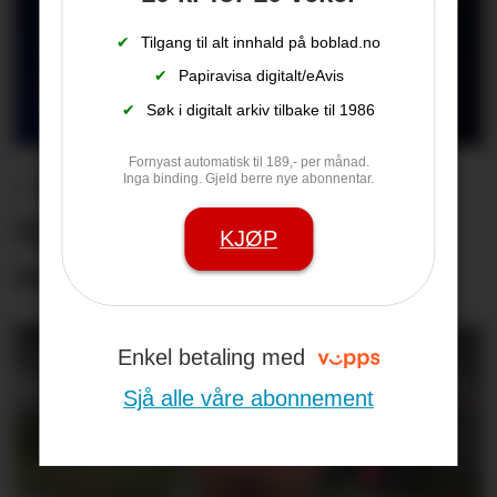
✔
Tilgang til alt innhald på boblad.no
✔
Papiravisa digitalt/eAvis
✔
Søk i digitalt arkiv tilbake til 1986
Fornyast automatisk til 189,- per månad.
– Det er den beste
Inga binding. Gjeld berre nye abonnentar.
Opningskonserten eg har
KJØP
vore med på
Enkel betaling med
Sjå alle våre abonnement