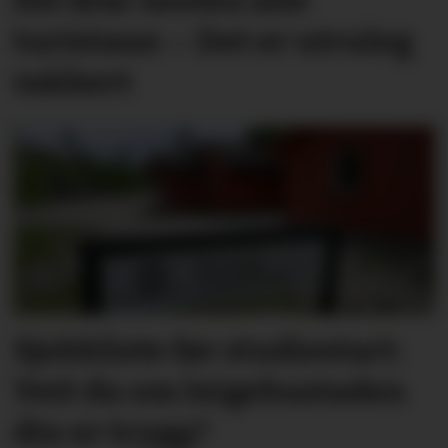
turistane: – Det er utruleg
vakkert
Sjekkliste før studie­start:
Veit du om leige­­­­bustaden
din er trygg?