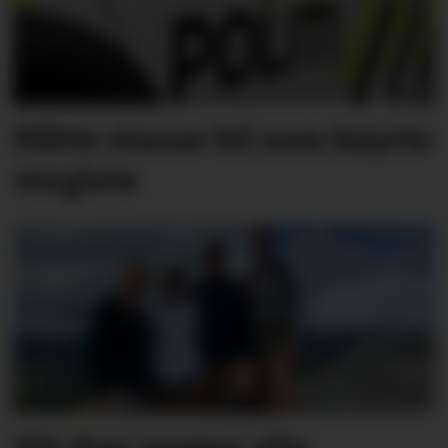
Måtte stanse bil som køyrte
vinglete
Hit drar nesten alle