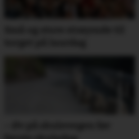
Små og store strøymde til
torget på laurdag
– Øv på skulevegen før
første skuledag