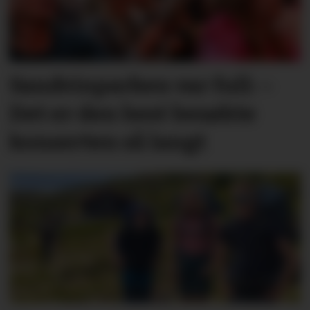
Sandvinparken var full: –
Det er den best besøkte
konserten så langt