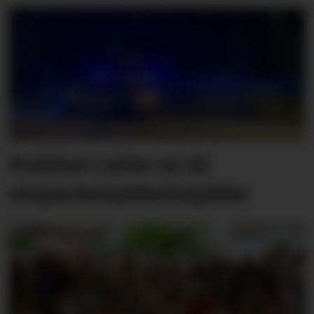
Politiet rykte ut til
elsparkesykkelulykke