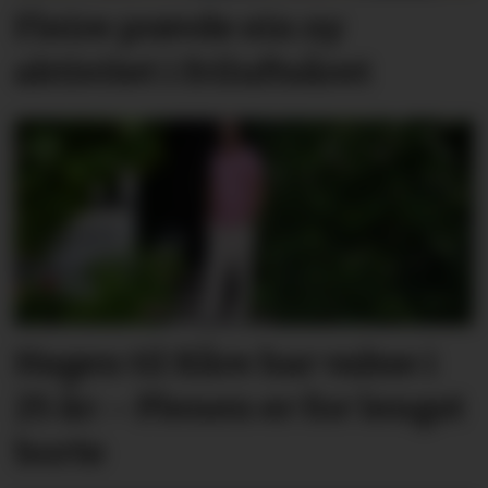
Fleire prøvde ein ny
aktivitet i friluftsåret
Hagen til Kåre har vakse i
25 år: – Plenen er for lengst
borte