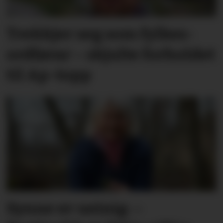
Trekkjer seg som fylkes­
ordførar – skjulte forholdet
til Ap-topp
Synne er ueinig: –