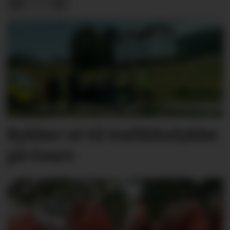
Rykker ut til trafikkulykke
på Gvarv