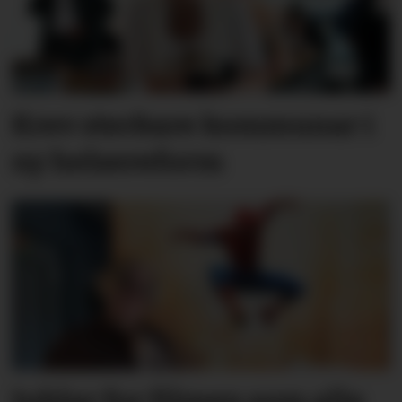
Krev sterkare kommunar i
ny helsereform
Jublar for filmen som alle