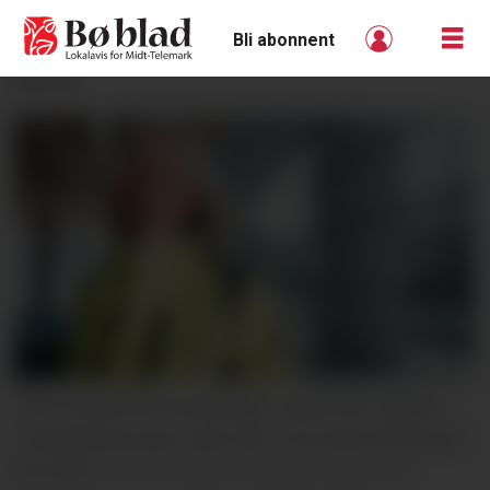
Bli abonnent
ANNONSE
TEK FLEIRE ÅR: Konsernsjef i Bane Nor, Agnete
Johnsgaard-Lewis, seier det vil ta nokre år før det
blir betre.
Aksel Jermstad, Bane Nor