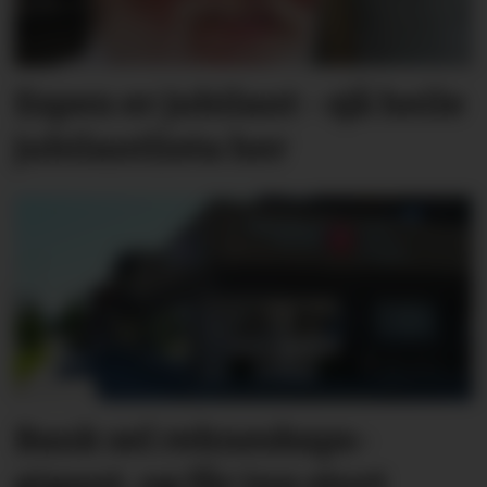
Espen er jubilant - sjå heile
jubilantlista her
Bank sel rekne­skaps­­
gigant, og får inn stort