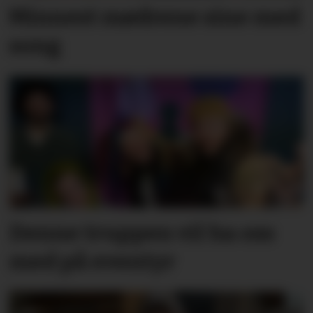
Minnest mødrene sine med
song
Denne truppen vil ha oss
med på eventyr