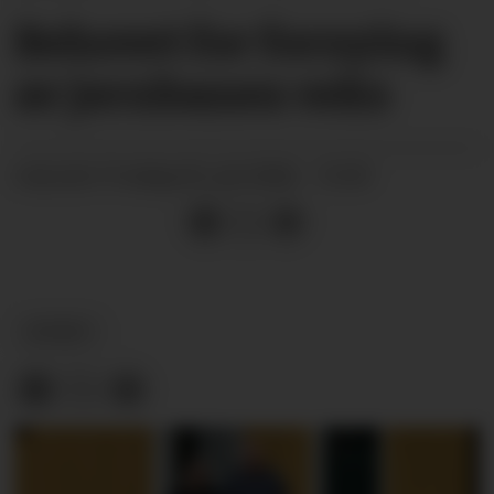
Behovet for fornying
av jernbanen veks
fredag 03. juli 2026 - 15:59
PUBLISERT
NYHEIT