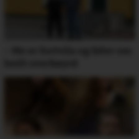
– Me er fortvila og føler oss
heilt overkøyrd