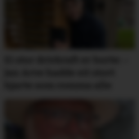
Ei stor drivkraft er borte: –
Jan Arve hadde eit stort
hjarte som romma alle