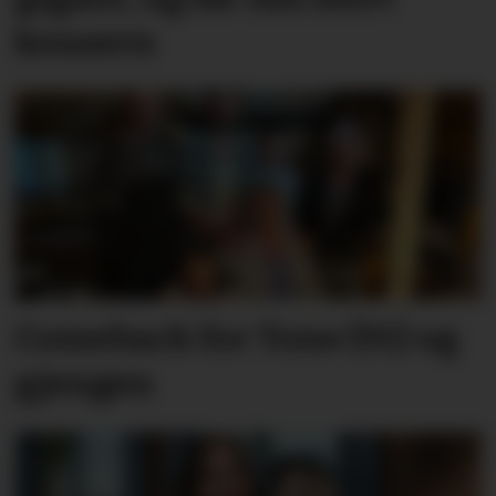
konsern
Comeback for Tone (91) og
gjengen