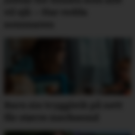
vil sjå: – Har redda
sommaren
Barn sin tryggleik på nett
får større merksemd