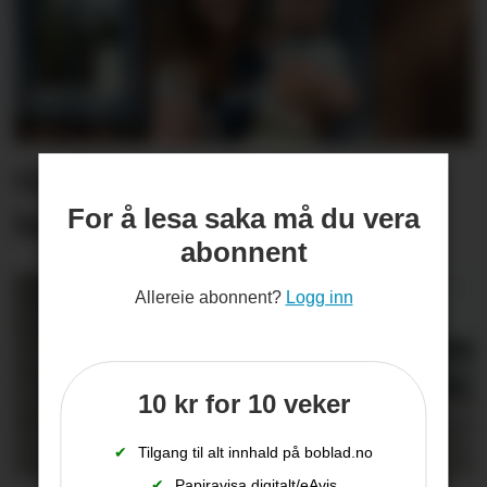
Gullbjørg (31) tek over
For å lesa saka må du vera
bedrifta til svigerfar
abonnent
Allereie abonnent?
Logg inn
10 kr for 10 veker
✔
Tilgang til alt innhald på boblad.no
✔
Papiravisa digitalt/eAvis