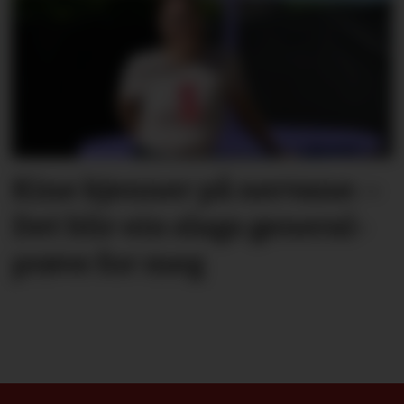
Kine kjenner på nervane: –
Det blir ein slags general­­
prøve for meg