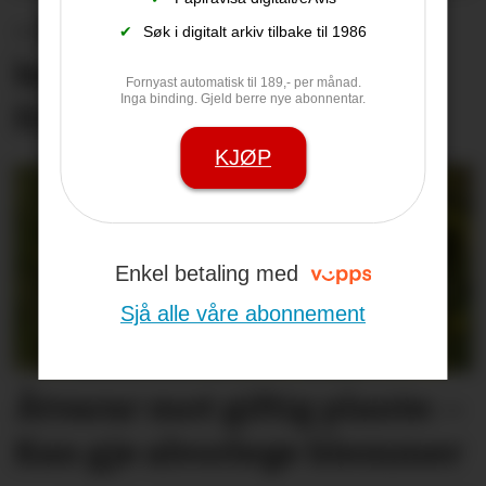
– Eit hardt debatt­klima
✔
Søk i digitalt arkiv tilbake til 1986
kan skremme unge vekk
Fornyast automatisk til 189,- per månad.
Inga binding. Gjeld berre nye abonnentar.
frå lokal­politikken
KJØP
Enkel betaling med
Sjå alle våre abonnement
Åtvarar mot giftig plante: –
Kan gje alvorlege blemmer