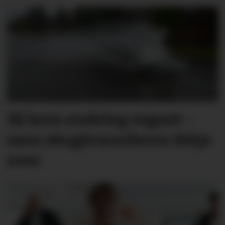
Så kom endeleg regnet -
men skog­brann­faren ikkje
over