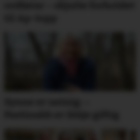
ordførar – skjulte forholdet
til Ap-topp
Synne er ueinig: –
Pastinakk er ikkje giftig