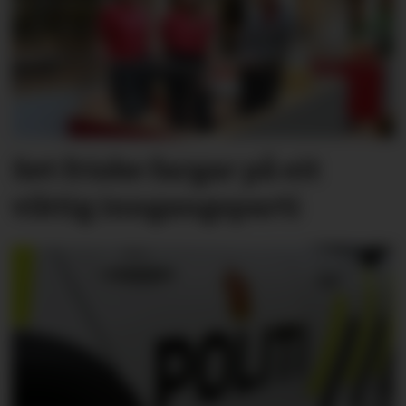
Set friske fargar på eit
viktig inngangs­parti