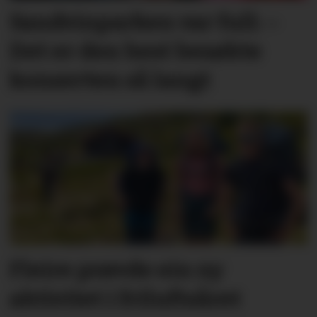
Sandvinparken var full: –
Det er den best besøkte
konserten så langt
Fleire prøvde ein ny
aktivitet i friluftsåret