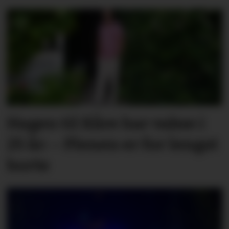
Hagen til Kåre har vakse i
25 år: – Plenen er for lengst
borte