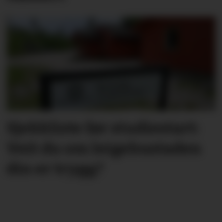
Sjekkliste før studie­start:
Veit du om leige­­­­bustaden
din er trygg?