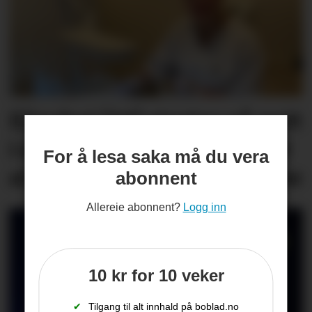
Elisabet (44) startar på nytt
i arbeidslivet: – Eg kjenner
For å lesa saka må du vera
at eg blir friskare av å jobbe
abonnent
Allereie abonnent?
Logg inn
10 kr for 10 veker
✔
Tilgang til alt innhald på boblad.no