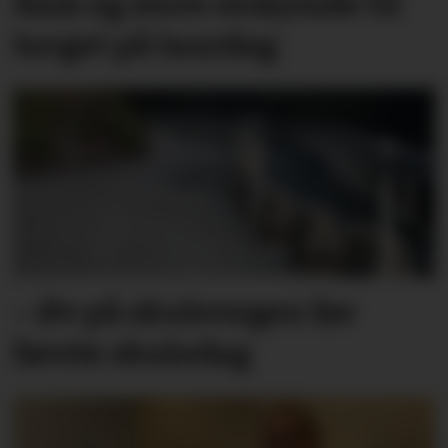
Små og store strøymde til
torget på laurdag
– Øv på skulevegen før
første skuledag