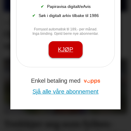
✔
Papiravisa digitalt/eAvis
✔
Søk i digitalt arkiv tilbake til 1986
– Det er den beste
Fornyast automatisk til 189,- per månad.
Opningskonserten eg har
Inga binding. Gjeld berre nye abonnentar.
vore med på
KJØP
Enkel betaling med
Sjå alle våre abonnement
Trekkjer seg som fylkes­