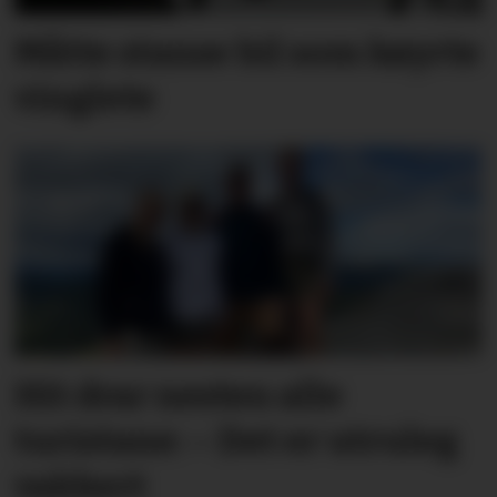
Måtte stanse bil som køyrte
vinglete
Hit drar nesten alle
turistane: – Det er utruleg
vakkert