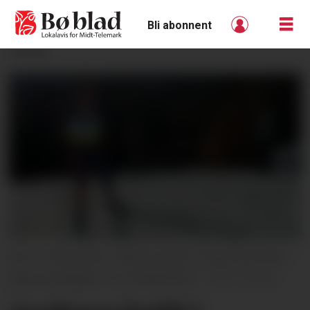
Bli abonnent
ANNONSE
VM i TYSKLAND: Andreas Aasen Haug i god fart i
løypa på dagens normaldistanse.
privat