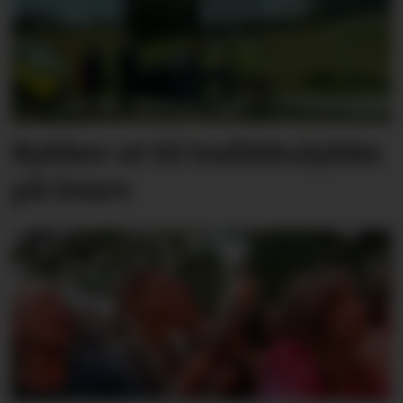
Rykker ut til trafikkulykke
på Gvarv