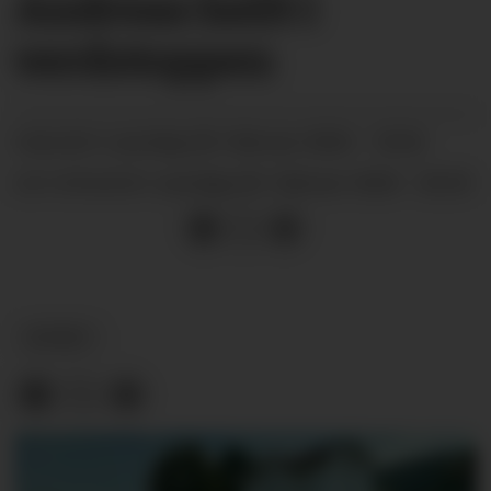
Andreas heilt i
verdstoppen
laurdag 28. februar 2026 - 18:42
PUBLISERT
laurdag 28. februar 2026 - 20:25
SIST OPPDATERT
NYHEIT