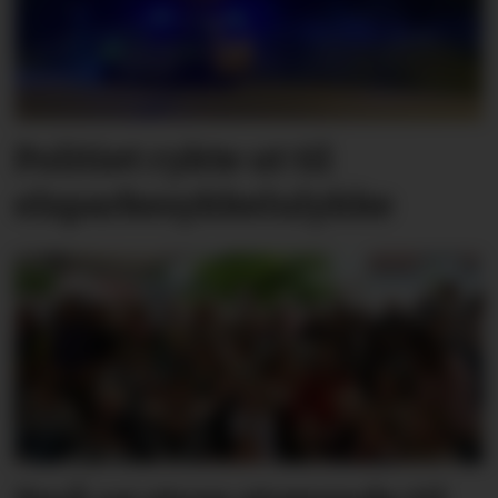
Politiet rykte ut til
elsparkesykkelulykke