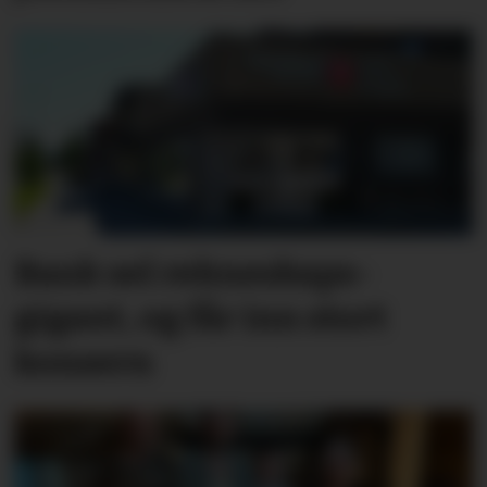
Bank sel rekne­skaps­­
gigant, og får inn stort
konsern