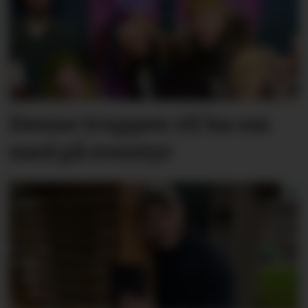
Denne truppen vil ha oss
med på eventyr