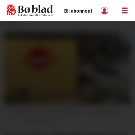
Bli abonnent
ANNONSE
FORNØGDE: NAV kjem godt ut i ny undersøking.
Hilde Eika Nesje