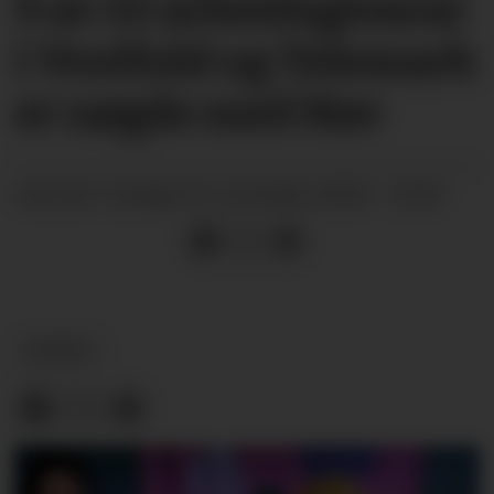
9 av 10 arbeidsgivarar
i Vestfold og Telemark
er nøgde med Nav
tysdag 18. november 2025 - 10:59
PUBLISERT
NYHEIT