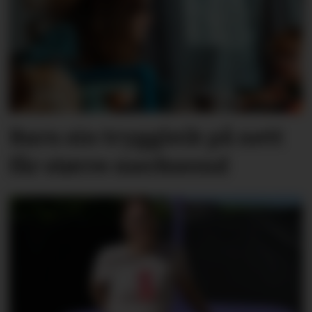
Barn sin tryggleik på nett
får større merksemd