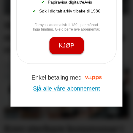
✔
Papiravisa digitalt/eAvis
✔
Søk i digitalt arkiv tilbake til 1986
Så kom endeleg regnet -
Fornyast automatisk til 189,- per månad.
Inga binding. Gjeld berre nye abonnentar.
men skog­brann­faren ikkje
KJØP
over
Enkel betaling med
Sjå alle våre abonnement
Krev sterkare kommunar i