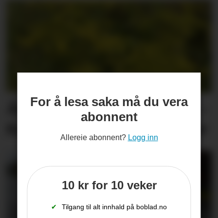
For å lesa saka må du vera
Åtvarar mot giftig plante: –
abonnent
Kan gje alvorlege blemmer
Allereie abonnent?
Logg inn
10 kr for 10 veker
✔
Tilgang til alt innhald på boblad.no