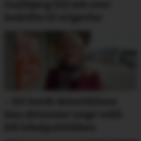
Gullbjørg (31) tek over
bedrifta til svigerfar
– Eit hardt debatt­klima
kan skremme unge vekk
frå lokal­politikken