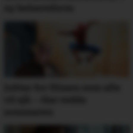
ny helsereform
Jublar for filmen som alle
vil sjå: – Har redda
sommaren