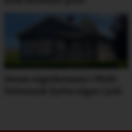
Desse eigedomane i Midt-
Telemark bytta eigar i juli