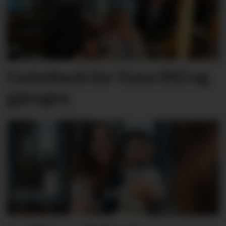
Comeback for Tone (91) og
gjengen