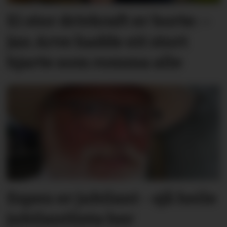
Ei stor drivkraft er borte: –
Jan Arve hadde eit stort
hjarte som romma alle
Espen er jubilant - sjå heile
jubilantlista her