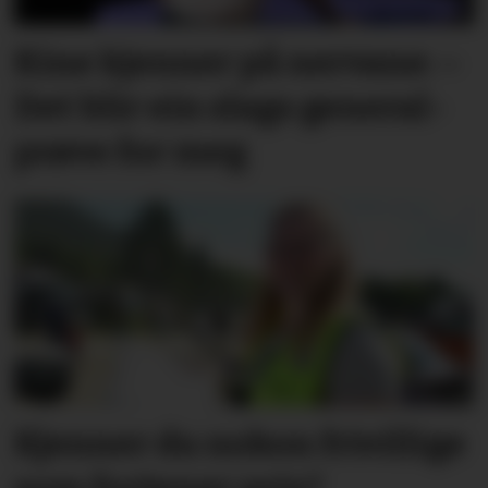
Kine kjenner på nervane: –
Det blir ein slags general­­
prøve for meg
Kjenner du nokon frivillige
som fortener pris?