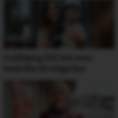
Gullbjørg (31) tek over
bedrifta til svigerfar