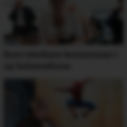
Krev sterkare kommunar i
ny helsereform