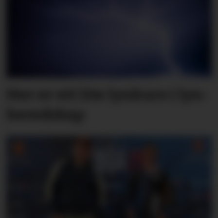
Her er eit lite lyn­kurs i lyn­
bered­skap