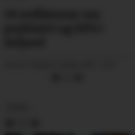
14 ordførarar om
psykiatri og DPS i
Seljord
tysdag 07. oktober 2025 - 15:59
PUBLISERT
MEINING