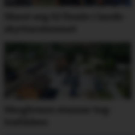
Skaut seg til finale i lands­
skyttar­stemnet
Skog­brann stansar tog­
trafik­ken