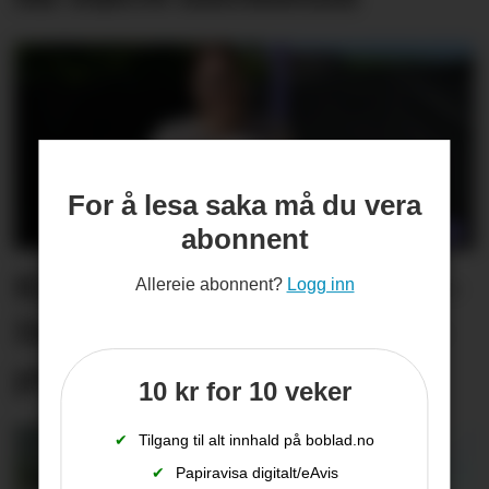
For å lesa saka må du vera
abonnent
Kine kjenner på nervane: –
Allereie abonnent?
Logg inn
Det blir ein slags general­­
prøve for meg
10 kr for 10 veker
✔
Tilgang til alt innhald på boblad.no
✔
Papiravisa digitalt/eAvis