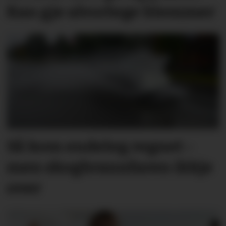
Kan gje alvorlege blemmer
Så kom endeleg regnet -
men skog­brann­faren ikkje
over