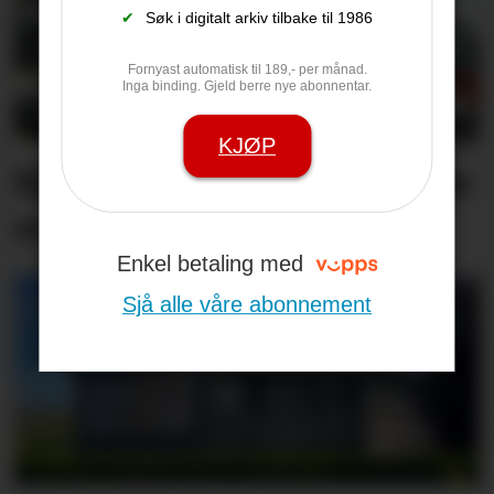
✔
Søk i digitalt arkiv tilbake til 1986
Fornyast automatisk til 189,- per månad.
Inga binding. Gjeld berre nye abonnentar.
KJØP
Kjenner du nokon frivillige
som fortener pris?
Enkel betaling med
Sjå alle våre abonnement