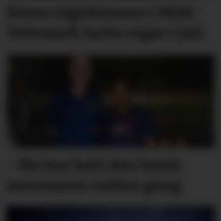
Desse eigedomane i Midt-
Telemark bytta eigar i juli
– Me har hatt den beste
sommaren nokon gong