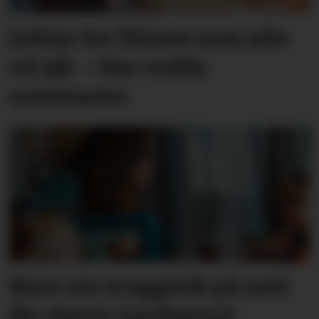
Jublar for filmen som alle
vil sjå: – Har redda
sommaren
Barn sin tryggleik på nett
får større merksemd