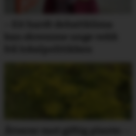
– Eit hardt debatt­klima
kan skremme unge vekk
frå lokal­politikken
Åtvarar mot giftig plante: –