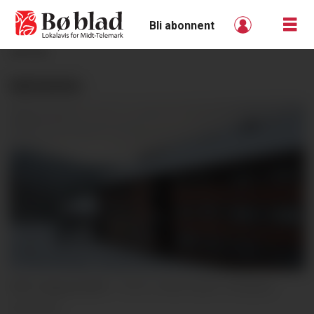
Bli abonnent
ANNONSE
MEINING:
DPS: Seljord DPS.
Anne Sofie Tresland,
arkivfoto