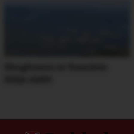
Skogbrann er framleis
ikkje sløkt