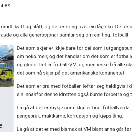
04:59
raudt, kvitt og blått, og det er roing over ein låg sko. Det er 
raude og alle generasjonar samlar seg om ein ting: fotball!
Det som skjer er ikkje bare for dei som i utgangspunk
om noko meir, og det handlar om det som er fotballen
og glede. Det er fotball-VM, og menneske frå alle sla
det som nå skjer på det amerikanske kontinentet.
Det som er bra med fotballen løftar seg heldigvis i 
ein innanfor denne idretten også burde forbetre og ta
La gå at det er mykje som ikkje er bra i fotballverda
pengebruk, maktkamp, korrupsjon og kjøpslåing.
e
La gå at det er med bismak at VM blant anna går føre 