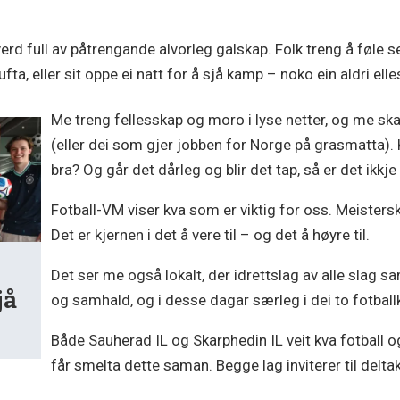
erd full av påtrengande alvorleg galskap. Folk treng å føle se
fta, eller sit oppe ei natt for å sjå kamp – noko ein aldri elles
Me treng fellesskap og moro i lyse netter, og me skal h
(eller dei som gjer jobben for Norge på grasmatta). K
bra? Og går det dårleg og blir det tap, så er det ikkje 
Fotball-VM viser kva som er viktig for oss. Meistersk
Det er kjernen i det å vere til – og det å høyre til.
Det ser me også lokalt, der idrettslag av alle slag s
jå
og samhald, og i desse dagar særleg i dei to fotba
Både Sauherad IL og Skarphedin IL veit kva fotball og
får smelta dette saman. Begge lag inviterer til delta