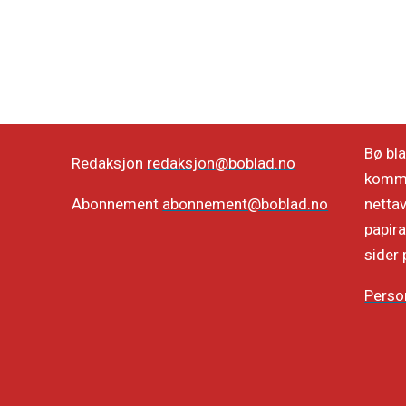
Bø bla
Redaksjon
redaksjon@boblad.no
kommun
netta
Abonnement
abonnement@boblad.no
papira
sider 
Perso