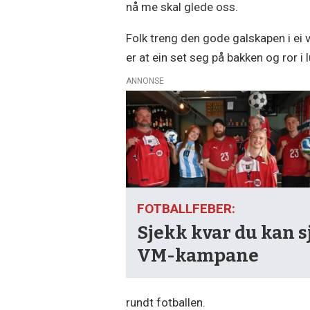
nå me skal glede oss.
Folk treng den gode galskapen i ei v
er at ein set seg på bakken og ror i lu
ANNONSE
FOTBALLFEBER:
Sjekk kvar du kan s
VM-kampane
rundt fotballen.