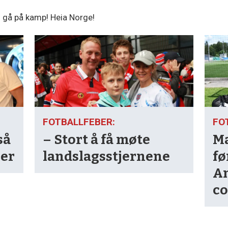
– gå på kamp! Heia Norge!
FOTBALLFEBER:
FO
så
– Stort å få møte
Ma
ger
landslagsstjernene
fø
An
c