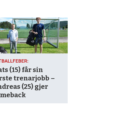
TBALLFEBER:
ts (15) får sin
rste trenarjobb –
dreas (25) gjer
omeback