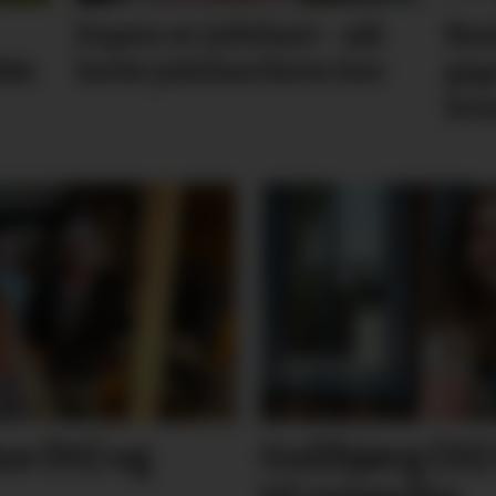
Espen er jubilant - sjå
Ban
dde
heile jubilantlista her
gig
ko
e (91) og
Gullbjørg (31)