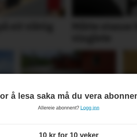
på eit viktig
Måtte stanse 
vinglete
or å lesa saka må du vera abonne
Sjekkliste før studie­
– M
Allereie abonnent?
Logg inn
start: Veit du om leige­­­­
oss
bustaden din er trygg?
10 kr for 10 veker