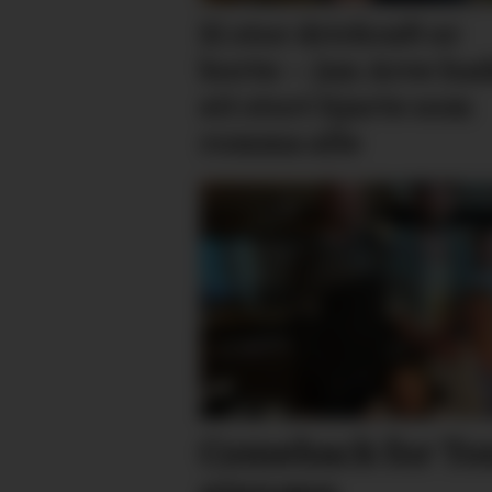
Ei stor drivkraft er
borte: – Jan Arve ha
eit stort hjarte som
romma alle
Comeback for Ton