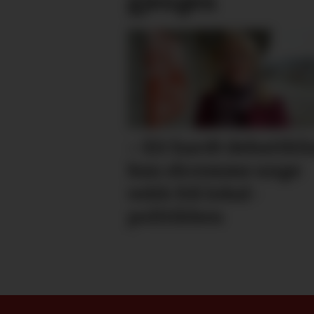
gjengen
– Eit hardt debatt­kl
kan skremme unge
vekk frå lokal­
politikken