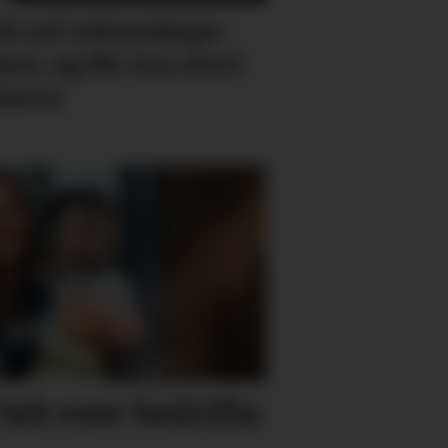
k sel rekne­skaps­­
ant, og får inn stort
nsern
 tek over bedrifta