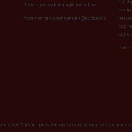
Bø bla
Redaksjon
redaksjon@boblad.no
kommun
netta
Abonnement
abonnement@boblad.no
papira
sider 
Perso
katen, Ver Varsam-plakaten og Tekstreklameplakaten sine ret