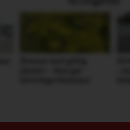
til svigerfar
ima
Åtvarar mot giftig
Så 
plante: – Kan gje
- m
alvorlege blemmer
ikk