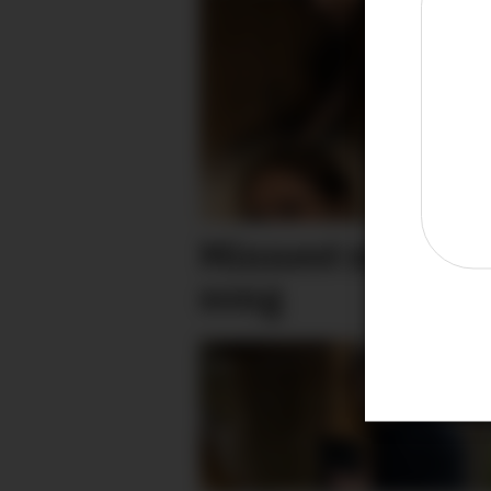
Minnest mødrene
song