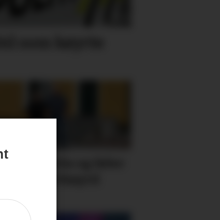
bil som køyrte
nt
e er fortvila og føler
 heilt overkøyrd