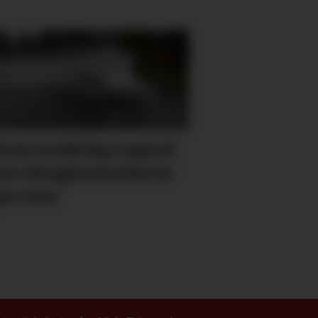
kom endeleg regnet
en skog­brann­faren
je over