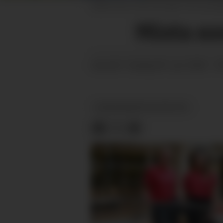
SAKN: Det er fem år sidan Toril og Si
Mista so
tysdag 09. juni 2026 - 0
PUBLISERT
KVAR EINASTE AV OSS TEL