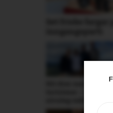
Set friske fargar 
inngangs­parti
F
Hit drar nesten alle
turistane: – Det er
utruleg vakkert