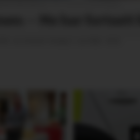
gmund mista sonen sin.
Veronica Irmelin Ellingsen
nen: – Me har fortsatt
5:00
torsdag 11. juni 2026 - 09:29
SIST OPPDATERT