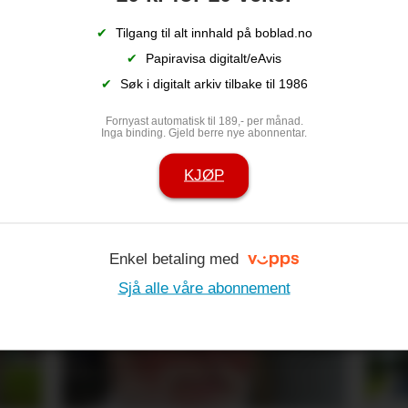
✔
Tilgang til alt innhald på boblad.no
✔
Papiravisa digitalt/eAvis
✔
Søk i digitalt arkiv tilbake til 1986
Fornyast automatisk til 189,- per månad.
Inga binding. Gjeld berre nye abonnentar.
KJØP
 sine med
Denne truppe
på eventyr
Enkel betaling med
Sjå alle våre abonnement