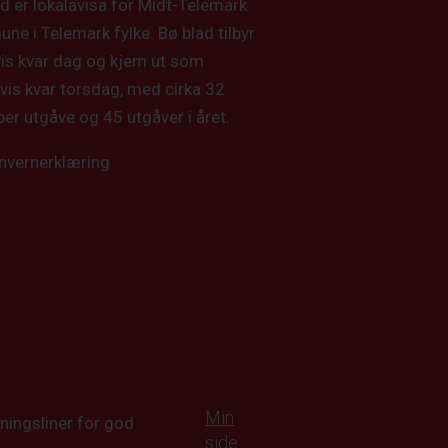
d er lokalavisa for Midt-Telemark
e i Telemark fylke. Bø blad tilbyr
vis kvar dag og kjem ut som
vis kvar torsdag, med cirka 32
per utgåve og 45 utgåver i året.
nvernerklæring
Min
ningsliner for god
side