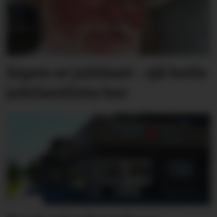
Espen er jubilant - sjå heile
jubilantlista her