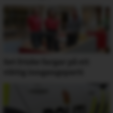
Set friske fargar på eit
viktig inngangs­parti