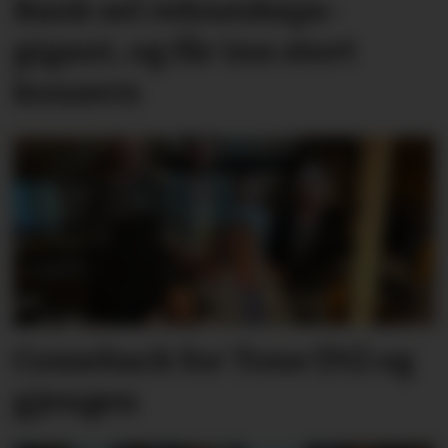
Bank sel rekne­skaps­­
gigant, og får inn stort
konsern
Comeback for Tone (91) og
gjengen