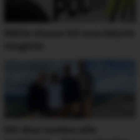
Måtte stanse bil som køyrte
vinglete
Hit drar nesten alle