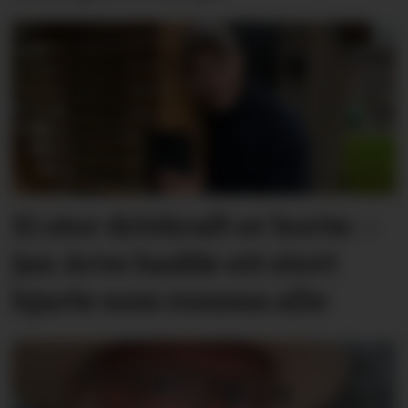
Ei stor drivkraft er borte: –
Jan Arve hadde eit stort
hjarte som romma alle