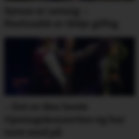
Synne er ueinig: –
Pastinakk er ikkje giftig
– Det er den beste
Opningskonserten eg har
vore med på