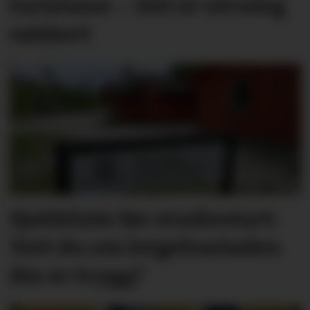
turistane: – Det er utruleg
vakkert
Sjekkliste før studie­start:
Veit du om leige­­­­bustaden
din er trygg?