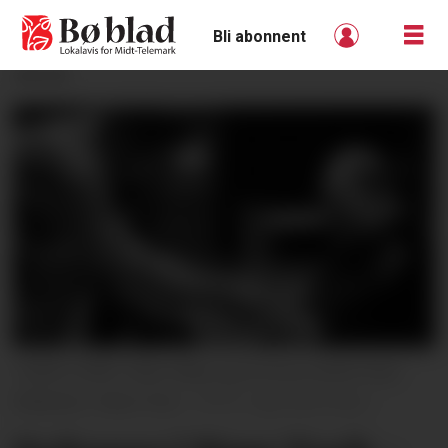
Bli abonnent
ANNONSE
I NEW YORK: Ottar Kåsa og Kronos-cellist Paul
Wiancko i New York.
Ingo Biermann