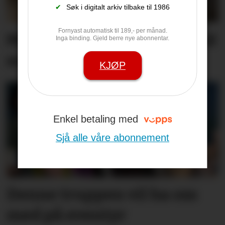
✔
Søk i digitalt arkiv tilbake til 1986
Fornyast automatisk til 189,- per månad.
Minnest mødrene sine med
Inga binding. Gjeld berre nye abonnentar.
song
KJØP
Enkel betaling med
Sjå alle våre abonnement
Denne truppen vil ha oss
med på eventyr