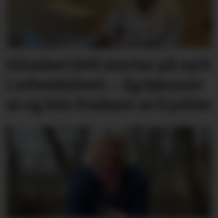
Elisabet (44) startar på nytt
i arbeidslivet: – Eg kjenner
at eg blir friskare av å jobbe