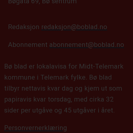
Bøgata 69, Bø sentrum
Redaksjon
redaksjon@boblad.no
Abonnement
abonnement@boblad.no
Bø blad er lokalavisa for Midt-Telemark
kommune i Telemark fylke. Bø blad
tilbyr nettavis kvar dag og kjem ut som
papiravis kvar torsdag, med cirka 32
sider per utgåve og 45 utgåver i året.
Personvernerklæring