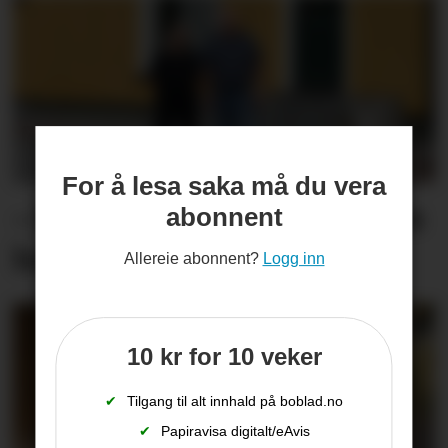
For å lesa saka må du vera
– Me er fortvila og føler oss
abonnent
heilt overkøyrd
Allereie abonnent?
Logg inn
10 kr for 10 veker
✔
Tilgang til alt innhald på boblad.no
✔
Papiravisa digitalt/eAvis