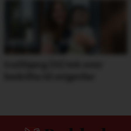
Gullbjørg (31) tek over
bedrifta til svigerfar