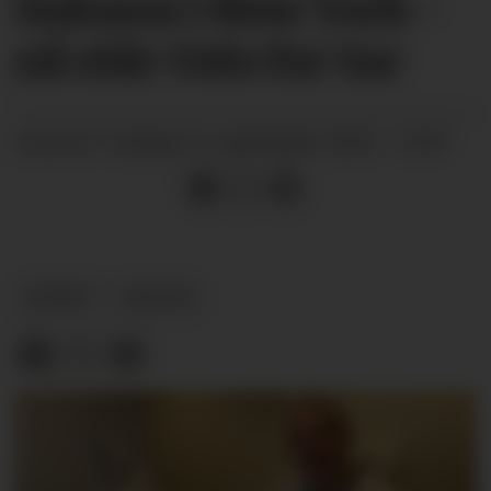
Suksess i New York -
nå står Oslo for tur
tysdag 16. september 2025 - 15:59
PUBLISERT
NYHEIT
KULTUR