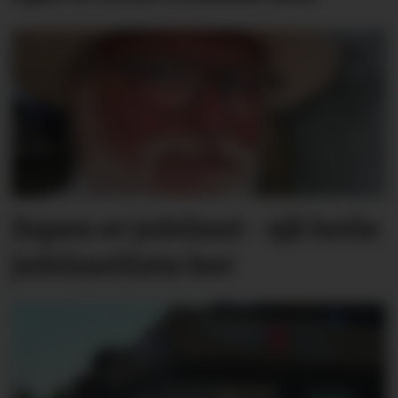
Espen er jubilant - sjå heile
jubilantlista her