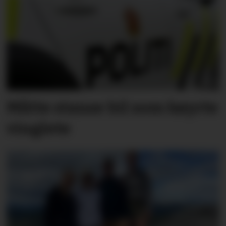
Måtte stanse bil som køyrte
vinglete