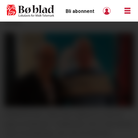
Bli abonnent
ANNONSE
KRIMFESTIVAL: Hans Olav Lahlum (t.v.) har sin
eigen krimfestival i Tvedestrand. Her er han saman
med Trond Barlaup, som i år var blant dei