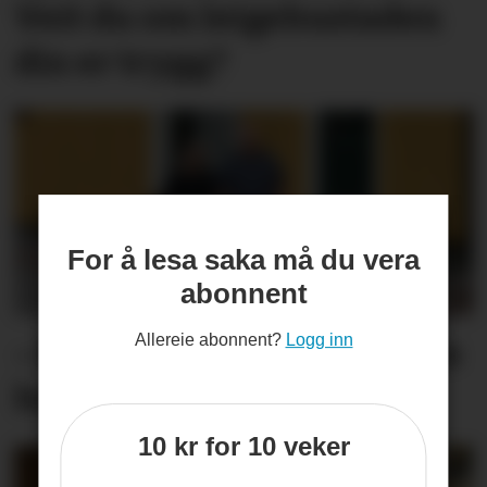
Veit du om leige­­­­bustaden
din er trygg?
For å lesa saka må du vera
abonnent
Allereie abonnent?
Logg inn
– Me er fortvila og føler oss
heilt overkøyrd
10 kr for 10 veker