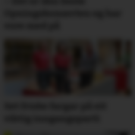
– Det er den beste
Opningskonserten eg har
vore med på
Set friske fargar på eit
viktig inngangs­parti