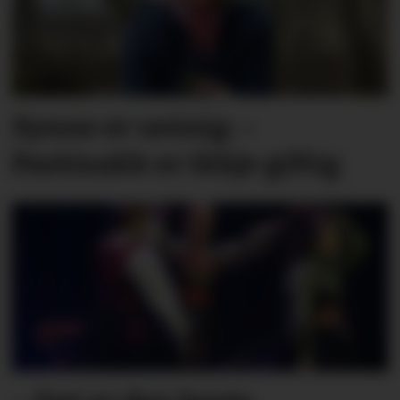
Synne er ueinig: –
Pastinakk er ikkje giftig