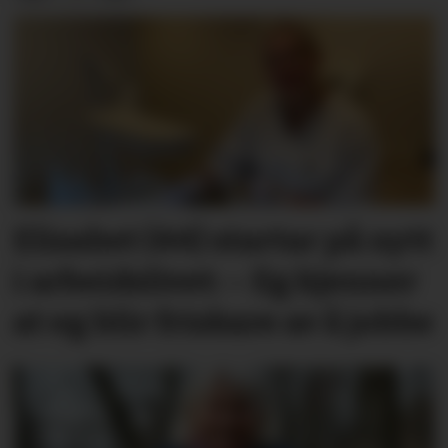
Elisabet (44) startar på nytt
i arbeidslivet: – Eg kjenner
at eg blir friskare av å jobbe