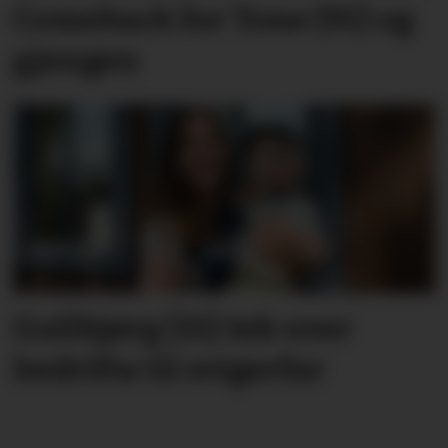
Comeback for Tone (91) og
gjengen
Gullbjørg (31) tek over
bedrifta til svigerfar