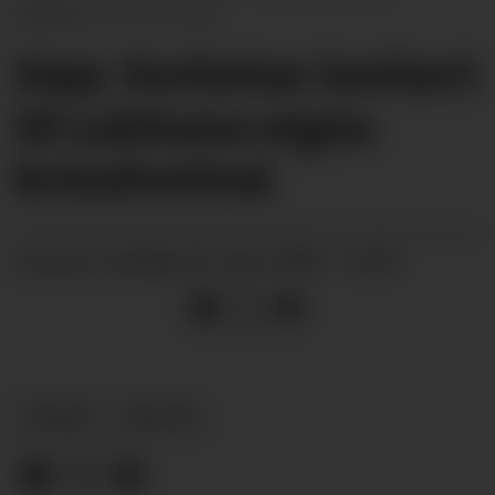
inviterte.
Privat
Støy-forfattar invitert
til Lahlums eigen
krimfestival
sundag 29. mars 2026 - 16:00
PUBLISERT
NYHEIT
KULTUR