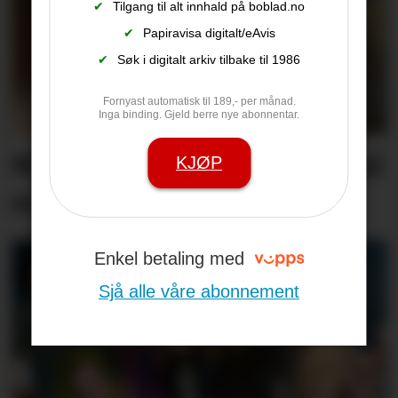
✔
Tilgang til alt innhald på boblad.no
✔
Papiravisa digitalt/eAvis
✔
Søk i digitalt arkiv tilbake til 1986
Fornyast automatisk til 189,- per månad.
Inga binding. Gjeld berre nye abonnentar.
Minnest mødrene sine med
KJØP
song
Enkel betaling med
Sjå alle våre abonnement