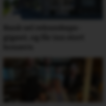
Bank sel rekne­skaps­­
gigant, og får inn stort
konsern