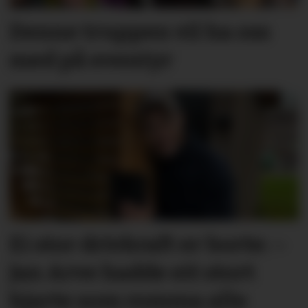
Denne truppen vil ha oss
med på eventyr
Ei stor drivkraft er borte: –
Jan Arve hadde eit stort
hjarte som romma alle