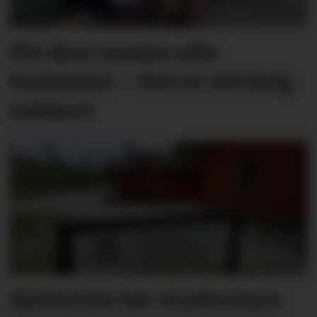
Hit drar nesten alle
turistane: – Det er utruleg
vakkert
Sjekkliste før studie­start: