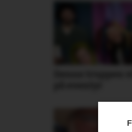
Denne truppen vi
på eventyr
F