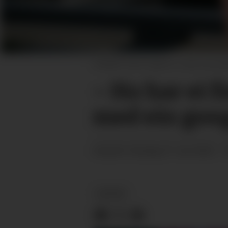
VINNAR: Anne Fagermo under prisutde
– Ho har ei f
med ein gon
onsdag 27. mai 2026 - 
PUBLISERT
KULTUR