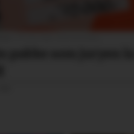
linga.
Nico Hagen, South Coast Creative
in pakke som juryen la
g
15:00