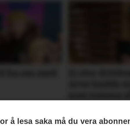
l ha oss med
Ei stor drivkra
Arve hadde eit
som romma a
or å lesa saka må du vera abonne