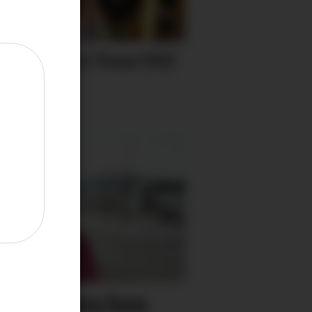
eback for Tone (91)
gjengen
ebatt­klima kan