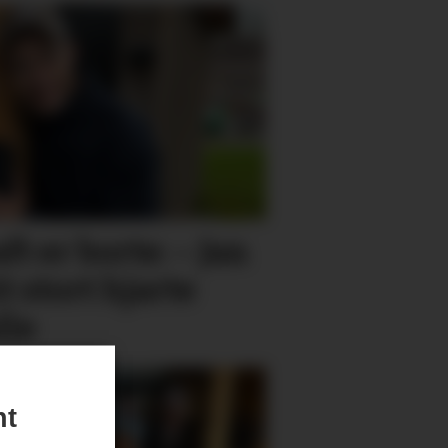
ft er borte: – Jan
 stort hjarte
lle
nt