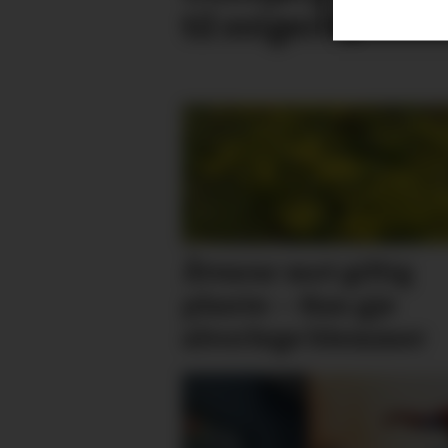
til svigerfar
Åtvarar mot giftig
plante: – Kan gje
alvorlege blemmer