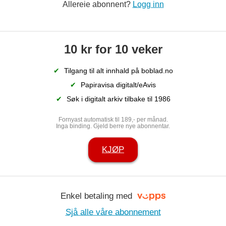
Allereie abonnent?
Logg inn
å
Bank sel rekne­skaps­­
Com
10 kr for 10 veker
er
gigant, og får inn stort
og 
✔
Tilgang til alt innhald på boblad.no
konsern
✔
Papiravisa digitalt/eAvis
✔
Søk i digitalt arkiv tilbake til 1986
Fornyast automatisk til 189,- per månad.
Inga binding. Gjeld berre nye abonnentar.
KJØP
Enkel betaling med
Sjå alle våre abonnement
 over bedrifta
– Eit hardt d