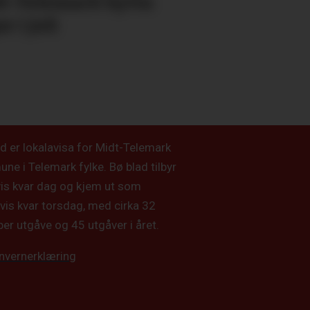
t-Telemark bytta
r i juli
d er lokalavisa for Midt-Telemark
e i Telemark fylke. Bø blad tilbyr
vis kvar dag og kjem ut som
vis kvar torsdag, med cirka 32
per utgåve og 45 utgåver i året.
nvernerklæring