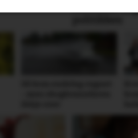
skremme unge
politikken
Så kom endeleg regnet
Kre
- men skog­brann­faren
kom
ikkje over
hel