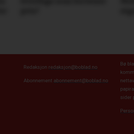
in
frivillige som fortener
Mid
or
pris?
eiga
Bø bla
Redaksjon
redaksjon@boblad.no
kommun
netta
Abonnement
abonnement@boblad.no
papira
sider 
Perso