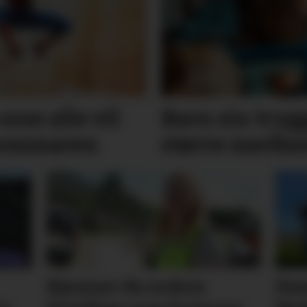
som alle vil
Barn sin trygg
 sommaren
større merk
Kjenner du nokon
Des