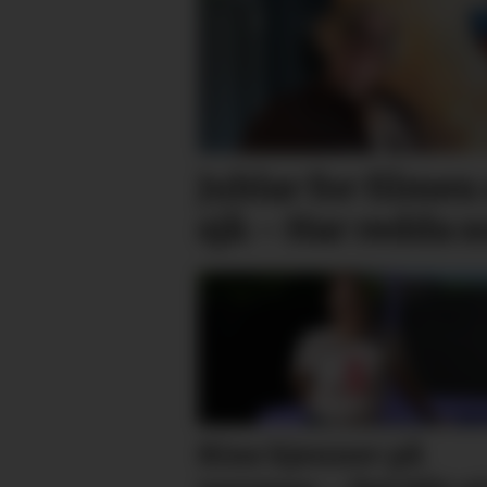
Jublar for filmen 
sjå: – Har redda
Kine kjenner på