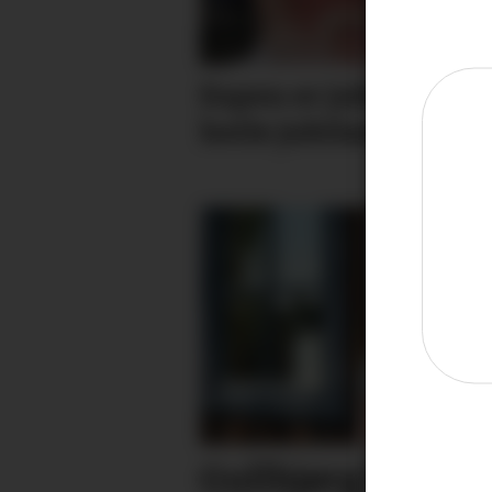
Espen er jubilant - sj
heile jubilantlista h
Gullbjørg (31) tek