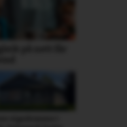
leik på nett får
semd
se eigedomane i