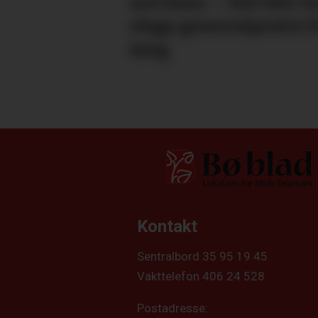
nervane: – Det blir e
slags general­­prøve f
meg
Kontakt
Sentralbord 35 95 19 45
Vakttelefon 406 24 528
Postadresse: