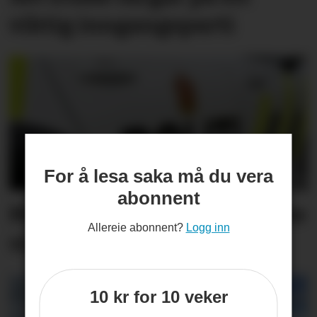
viktig inngangs­parti
For å lesa saka må du vera
abonnent
Måtte stanse bil som køyrte
Allereie abonnent?
Logg inn
vinglete
10 kr for 10 veker