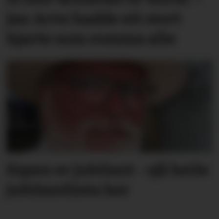
Jan Arve hadde eit stort
hjarte som romma alle
Espen er jubilant - sjå heile
jubilantlista her