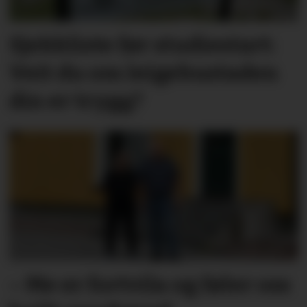
Sjekkliste før studie­start:
Veit du om leige­­­­bustaden
din er trygg?
– Me er fortvila og føler oss