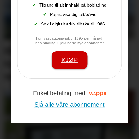
✔
Tilgang til alt innhald på boblad.no
✔
Papiravisa digitalt/eAvis
✔
Søk i digitalt arkiv tilbake til 1986
Fornyast automatisk til 189,- per månad.
Inga binding. Gjeld berre nye abonnentar.
Hit drar nesten alle
KJØP
turistane: – Det er utruleg
vakkert
Enkel betaling med
Sjå alle våre abonnement