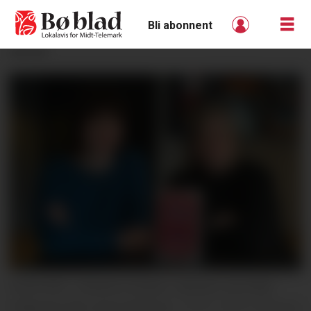
Bli abonnent
ANNONSE
GLER SEG: Johanne Scheen Jahnsen og Hilde
Pedersen gler seg til festival.
Gro B. Røiland