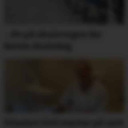
– Øv på skulevegen før
første skuledag
Elisabet (44) startar på nytt