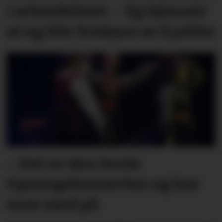
i arbeidslivet: – Eg kjenner
at eg blir friskare av å jobbe
– Det er den beste
Opningskonserten eg har
vore med på