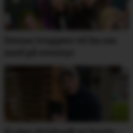
Denne truppen vil ha oss
med på eventyr
Ei stor drivkraft er borte: –