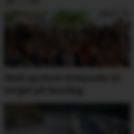
Små og store strøymde til
torget på laurdag