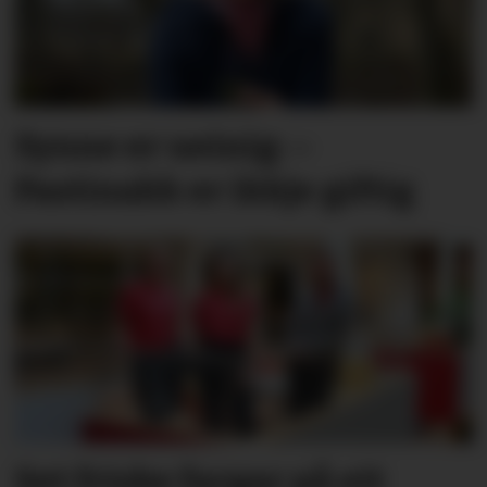
Synne er ueinig: –
Pastinakk er ikkje giftig
Set friske fargar på eit