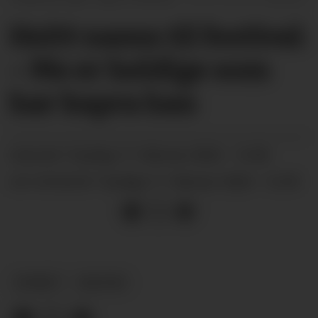
Heitt namn til festival:
– Me er heldige som
har kapra han
tysdag 17. februar 2026 - 12:48
PUBLISERT
tysdag 17. februar 2026 - 12:49
SIST OPPDATERT
NYHEIT
KULTUR