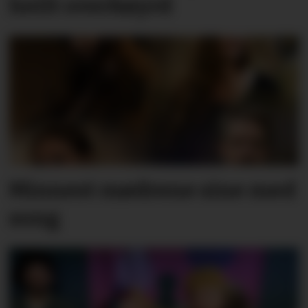
heilt overkøyrd
Minnest mødrene sine med
song