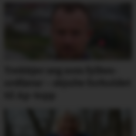
Trekkjer seg som fylkes­
ordførar – skjulte forholdet
til Ap-topp