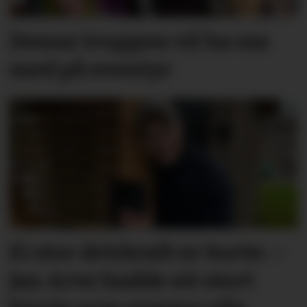
Denne truppen vil ha oss
med på eventyr
Ei stor drivkraft er borte: –
Jan Arve hadde eit stort