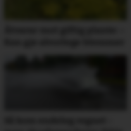
Åtvarar mot giftig plante: –
Kan gje alvorlege blemmer
Så kom endeleg regnet -