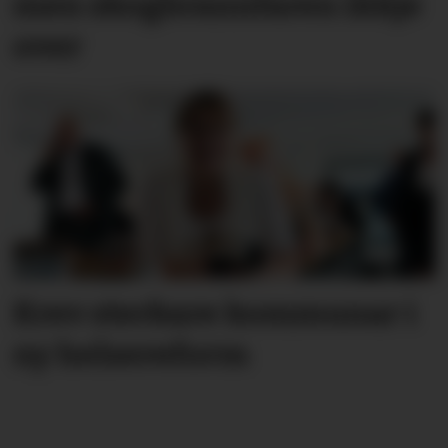
men skog­brann­faren ikkje
over
Krev sterkare kommunar i
ny helsereform