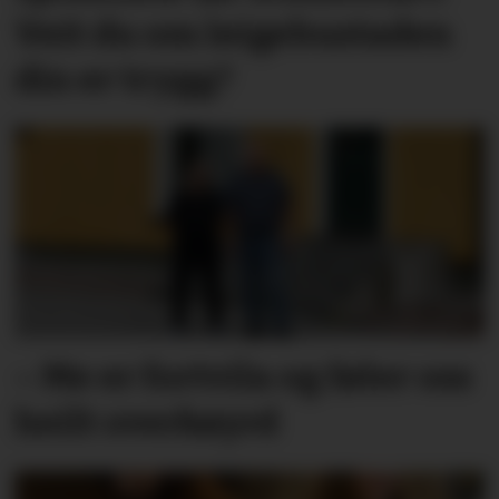
Veit du om leige­­­­bustaden
din er trygg?
– Me er fortvila og føler oss
heilt overkøyrd