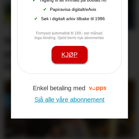
✔
Papiravisa digitalt/eAvis
✔
Søk i digitalt arkiv tilbake til 1986
Fornyast automatisk til 189,- per månad.
Bank sel rekne­skaps­­
Inga binding. Gjeld berre nye abonnentar.
gigant, og får inn stort
KJØP
konsern
Enkel betaling med
Sjå alle våre abonnement