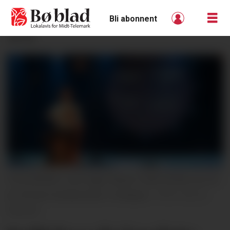
Bli abonnent
ANNONSE
A-KLASSING: Lars-Ingar Meyer Fjeld frå Bø var ein
av 25 som konkurrerte i A-klassa.
Gro B.
Røiland