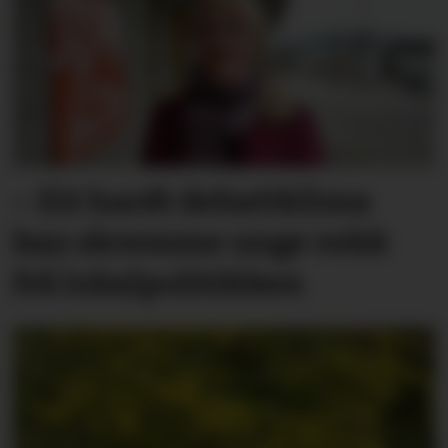
– Eit hardt debatt­klima
kan skremme unge vekk
frå lokal­politikken