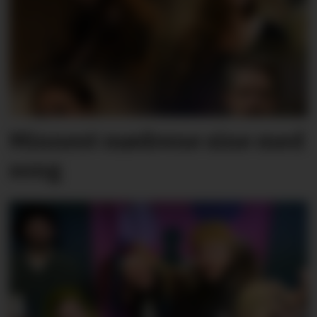
Minnest mødrene sine med
song