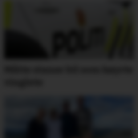
Måtte stanse bil som køyrte
vinglete