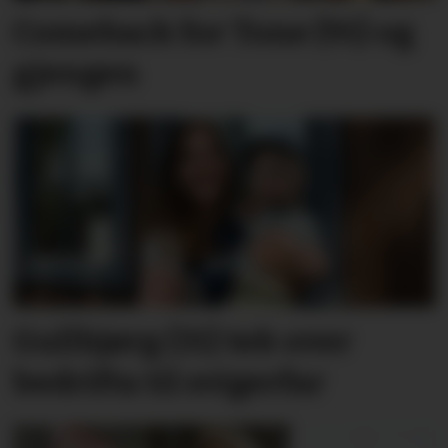
Comeback for Tone (91) og
gjengen
Gullbjørg (31) tek over
bedrifta til svigerfar