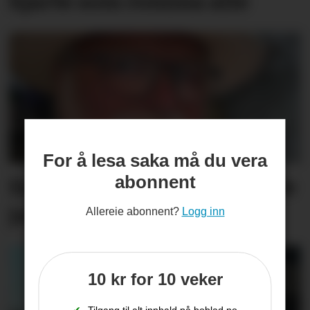
hjarte som romma alle
For å lesa saka må du vera
abonnent
Espen er jubilant - sjå heile
jubilantlista her
Allereie abonnent?
Logg inn
10 kr for 10 veker
✔
Tilgang til alt innhald på boblad.no