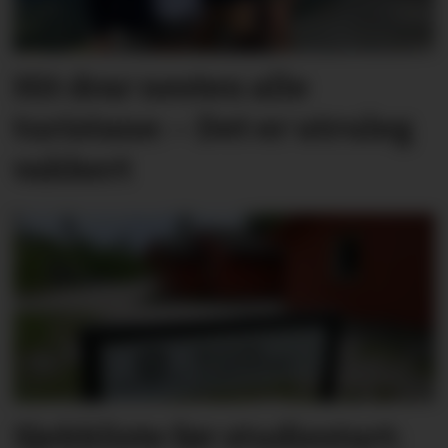
Hit drar nesten alle
turistane: – Det er utruleg
vakkert
Sjekkliste før studie­start: