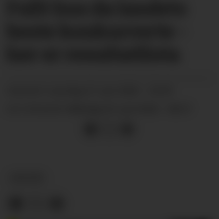
Fullt hus da landets
beste konkurrerte -
her er resultatlista
laurdag 27. juni 2026 - 23:09
PUBLISERT
måndag 29. juni 2026 - 08:57
SIST OPPDATERT
KULTUR