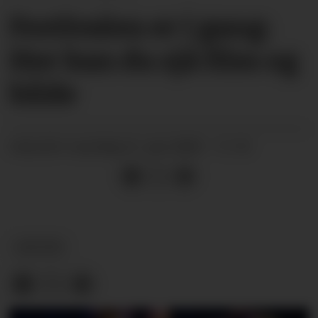
Festivalen er i gang:
Her kan du sjå film og
bilde
laurdag 21. juni 2025 - 11:10
PUBLISERT
KULTUR