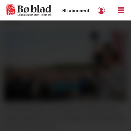
Bli abonnent
ANNONSE
PROGRAMLEIAR: Jon Rørmark introduserte kor,
korps og orkester og var dirigent og programleiar.
Gro B. Røiland