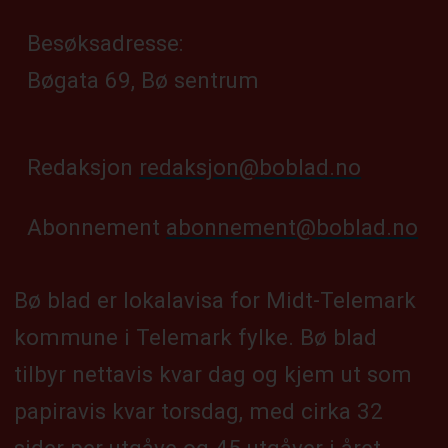
Besøksadresse:
Bøgata 69, Bø sentrum
Redaksjon
redaksjon@boblad.no
Abonnement
abonnement@boblad.no
Bø blad er lokalavisa for Midt-Telemark
kommune i Telemark fylke. Bø blad
tilbyr nettavis kvar dag og kjem ut som
papiravis kvar torsdag, med cirka 32
sider per utgåve og 45 utgåver i året.