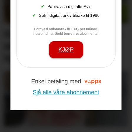
✔
Papiravisa digitalt/eAvis
✔
Søk i digitalt arkiv tilbake til 1986
Fornyast automatisk til 189,- per månad.
Ei stor drivkraft er borte: –
Inga binding. Gjeld berre nye abonnentar.
Jan Arve hadde eit stort
KJØP
hjarte som romma alle
Enkel betaling med
Sjå alle våre abonnement