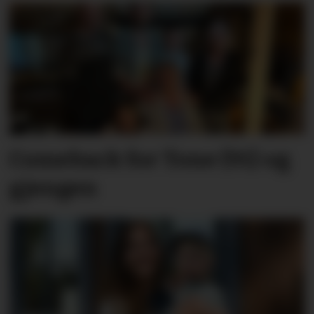
Comeback for Tone (91) og
gjengen