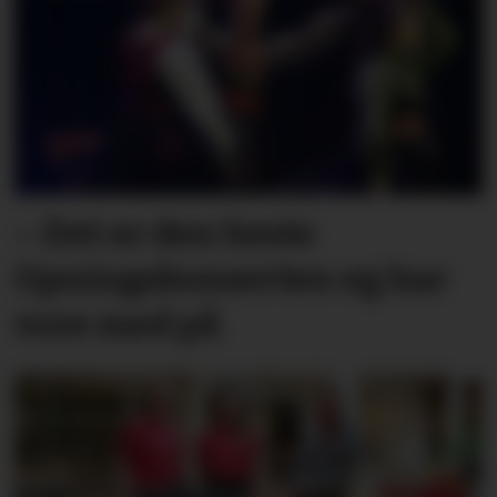
– Det er den beste
Opningskonserten eg har
vore med på