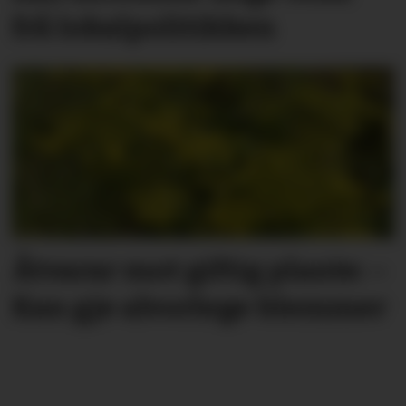
frå lokal­politikken
Åtvarar mot giftig plante: –
Kan gje alvorlege blemmer