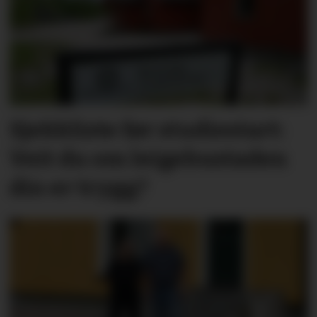
Sjekkliste før studie­start:
Veit du om leige­­­­bustaden
din er trygg?