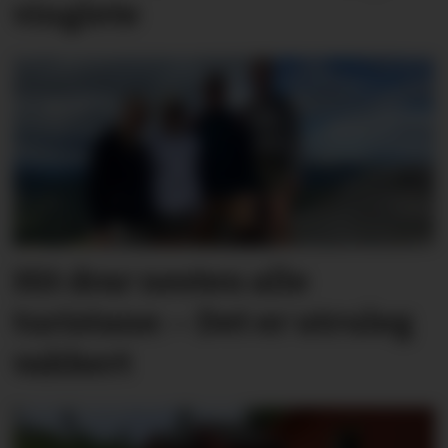
vinglete
Hit drar nesten alle
turistane: – Det er utruleg
vakkert