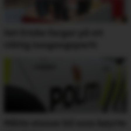
Set friske fargar på eit
viktig inngangs­parti
Måtte stanse bil som køyrte