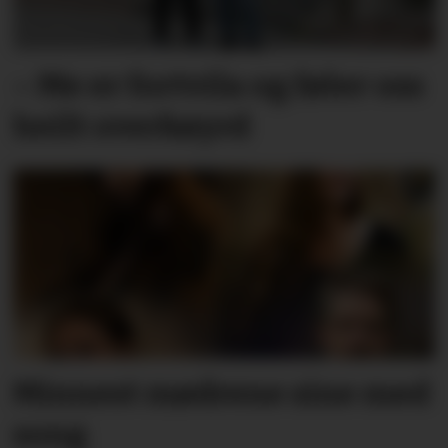
– Me er fortvila og føler oss
heilt overkøyrd
Minnest mødrene sine med
song