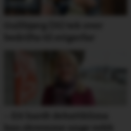
Gullbjørg (31) tek over
bedrifta til svigerfar
– Eit hardt debatt­klima
kan skremme unge vekk