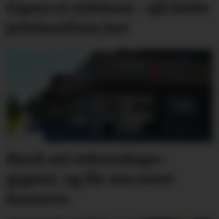
Espen er jubilant - sjå heile
jubilantlista her
Bank sel rekne­skaps­­
gigant, og får inn stort
konsern