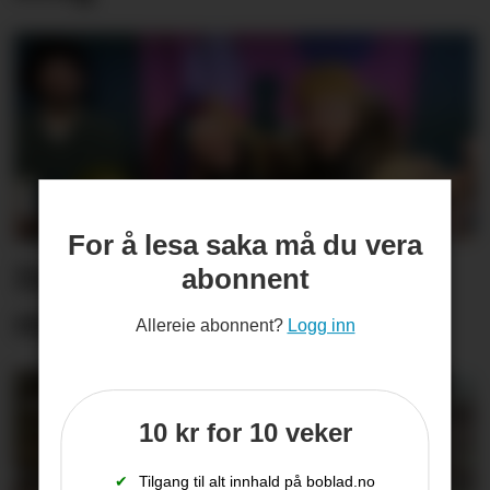
For å lesa saka må du vera
Denne truppen vil ha oss
abonnent
med på eventyr
Allereie abonnent?
Logg inn
10 kr for 10 veker
✔
Tilgang til alt innhald på boblad.no