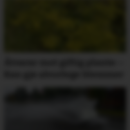
Åtvarar mot giftig plante: –
Kan gje alvorlege blemmer