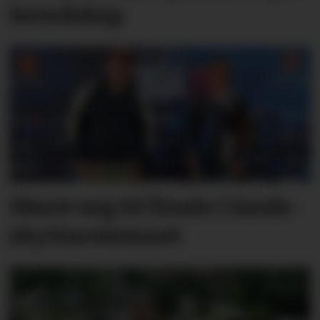
bered­skap
Skaut seg til finale i lands­
skyttar­stemnet