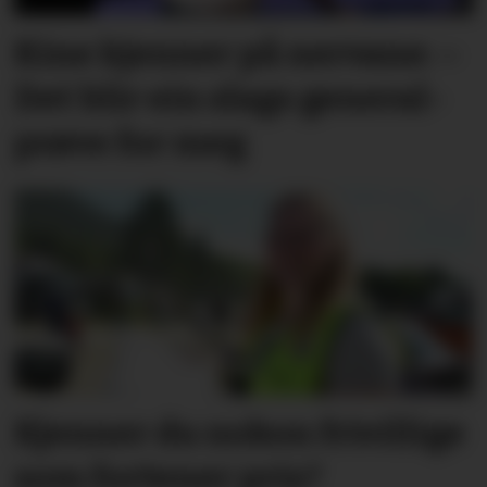
Kine kjenner på nervane: –
Det blir ein slags general­­
prøve for meg
Kjenner du nokon frivillige
som fortener pris?