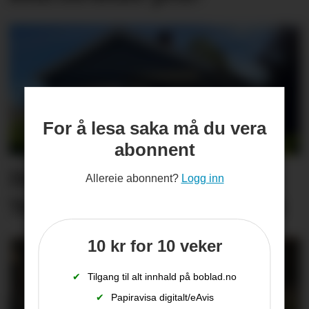
For å lesa saka må du vera
abonnent
Desse eigedomane i Midt-
Allereie abonnent?
Logg inn
Telemark bytta eigar i juli
10 kr for 10 veker
✔
Tilgang til alt innhald på boblad.no
✔
Papiravisa digitalt/eAvis