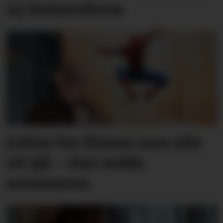
ny helsereform
Jublar for filmen som alle
vil sjå: – Har redda
sommaren