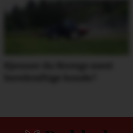
Kjenner du Noregs mest
berekraftige bonde?