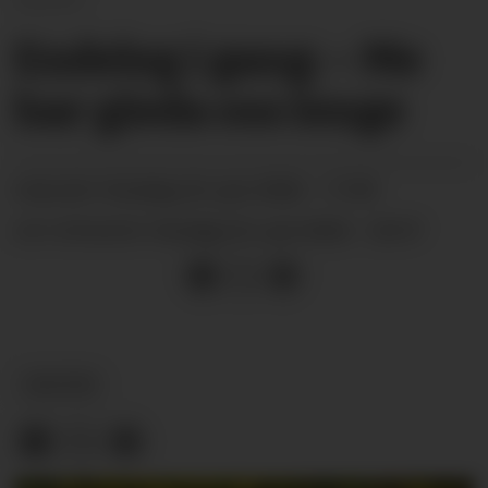
Endeleg i gang: – Me
har gleda oss lenge
onsdag 24. juni 2026 - 17:09
PUBLISERT
onsdag 24. juni 2026 - 23:57
SIST OPPDATERT
KULTUR