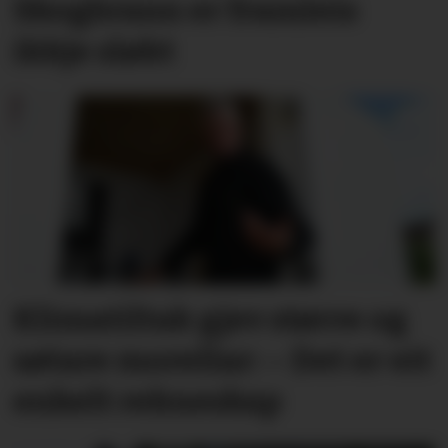
Skogbrann er framleis
ikkje sløkt
Klima­tiltak gjev større og
søtare morellar: – Det er eit
enkelt rekneskap