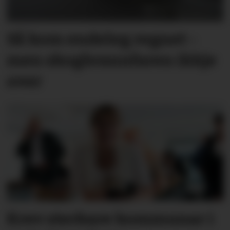
Så kom endeleg regnet -
men skog­brann­faren ikkje
over
Krev sterkare kommunar i