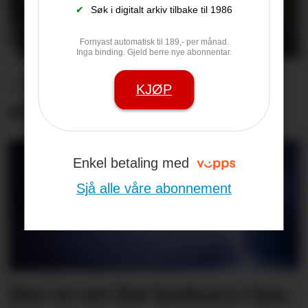
✔
Søk i digitalt arkiv tilbake til 1986
Fornyast automatisk til 189,- per månad.
Inga binding. Gjeld berre nye abonnentar.
– Me har hatt den beste
KJØP
sommaren nokon gong
Enkel betaling med
Sjå alle våre abonnement
Her er eit lite lyn­kurs i lyn­