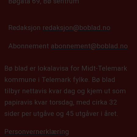
Bøgata 69, Bø sentrum
Redaksjon
redaksjon@boblad.no
Abonnement
abonnement@boblad.no
Bø blad er lokalavisa for Midt-Telemark
kommune i Telemark fylke. Bø blad
tilbyr nettavis kvar dag og kjem ut som
papiravis kvar torsdag, med cirka 32
sider per utgåve og 45 utgåver i året.
Personvernerklæring