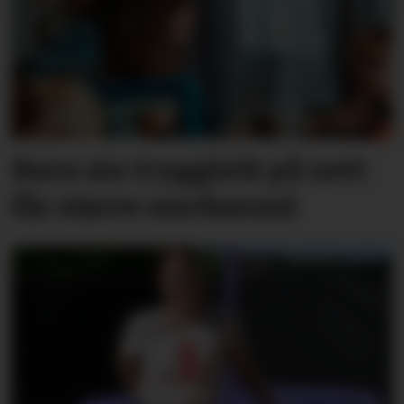
Barn sin tryggleik på nett
får større merksemd