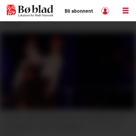
Bli abonnent
ANNONSE
I GANG: Marlene Haugen Ekli og Johannes Storm
Ryen dansar i Dans hardingfele C.
Gro B.
Røiland