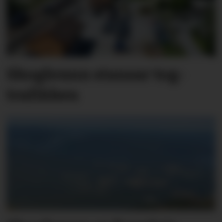
Skog­brann stansar tog­
trafik­ken