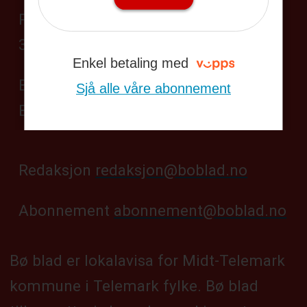
Postboks 104,
3833 Bø i Telemark
Enkel betaling med
Besøksadresse:
Sjå alle våre abonnement
Bøgata 69, Bø sentrum
Redaksjon
redaksjon@boblad.no
Abonnement
abonnement@boblad.no
Bø blad er lokalavisa for Midt-Telemark
kommune i Telemark fylke. Bø blad