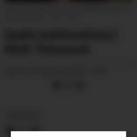
JUBILANT: Maria Elena Forberg Benitez er ein av
vekas jubilantar.
Privat
Sjekk jubilantlista i
Midt-Telemark
torsdag 02. juli 2026 - 15:59
PUBLISERT
JUBILANTAR