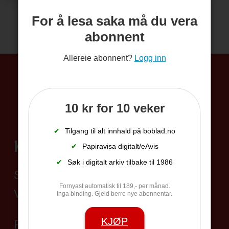
For å lesa saka må du vera
abonnent
Allereie abonnent?
Logg inn
10 kr for 10 veker
✔
Tilgang til alt innhald på boblad.no
Kontakt
✔
Papiravisa digitalt/eAvis
✔
Søk i digitalt arkiv tilbake til 1986
Sentralbord 35 95 19 45
Fornyast automatisk til 189,- per månad.
Vakttelefon 406 24 528
Inga binding. Gjeld berre nye abonnentar.
KJØP
Postadresse: