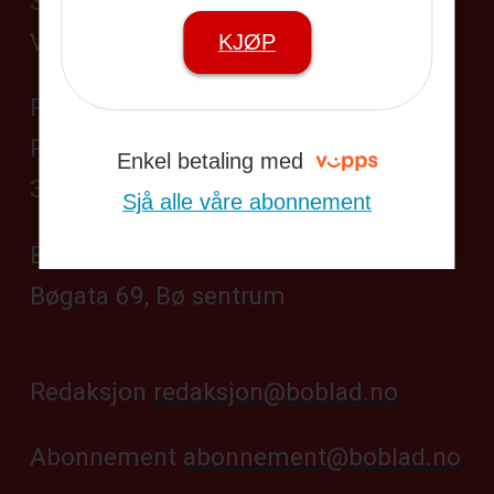
Sentralbord 35 95 19 45
Vakttelefon 406 24 528
KJØP
Postadresse:
Postboks 104,
Enkel betaling med
3833 Bø i Telemark
Sjå alle våre abonnement
Besøksadresse:
Bøgata 69, Bø sentrum
Redaksjon
redaksjon@boblad.no
Abonnement
abonnement@boblad.no