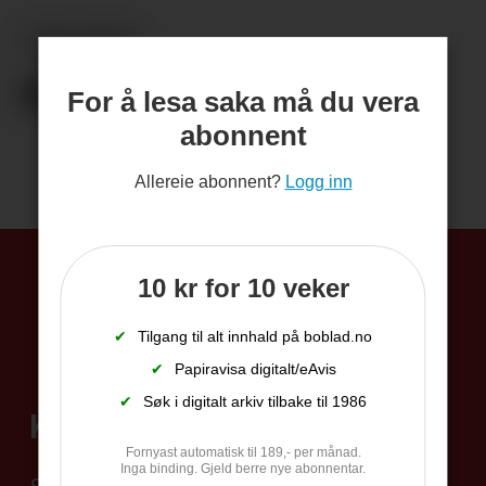
JUBILANTAR
For å lesa saka må du vera
abonnent
Allereie abonnent?
Logg inn
10 kr for 10 veker
✔
Tilgang til alt innhald på boblad.no
✔
Papiravisa digitalt/eAvis
✔
Søk i digitalt arkiv tilbake til 1986
Kontakt
Fornyast automatisk til 189,- per månad.
Inga binding. Gjeld berre nye abonnentar.