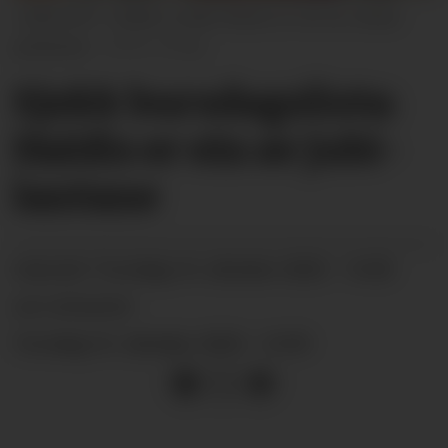
JUBILANT: Haldis Lunde Nilsen er ein av vekas
jubilantar.
Privat
Sjekk bursdagslista:
Haldis er ein av jubi­
lant­­ane
torsdag 16. oktober 2025 - 14:30
PUBLISERT
SIST OPPDATERT
torsdag 16. oktober 2025 - 14:59