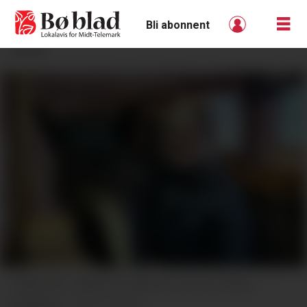
Bli abonnent
ANNONSE
JUBILANT: Marita Nordhus er ein av vekas
jubilantar.
Privat