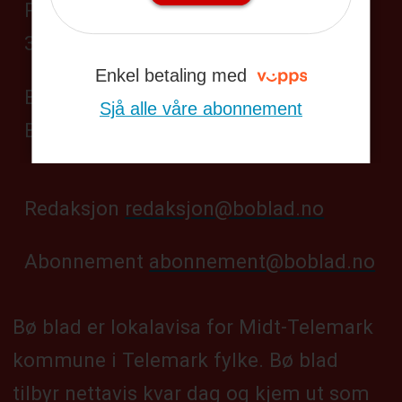
Postboks 104,
3833 Bø i Telemark
Enkel betaling med
Besøksadresse:
Sjå alle våre abonnement
Bøgata 69, Bø sentrum
Redaksjon
redaksjon@boblad.no
Abonnement
abonnement@boblad.no
Bø blad er lokalavisa for Midt-Telemark
kommune i Telemark fylke. Bø blad
tilbyr nettavis kvar dag og kjem ut som