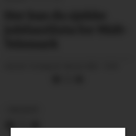
Her kan du sjekke
jubilantlista for Midt-
Telemark
torsdag 26. februar 2026 - 15:59
PUBLISERT
JUBILANTAR