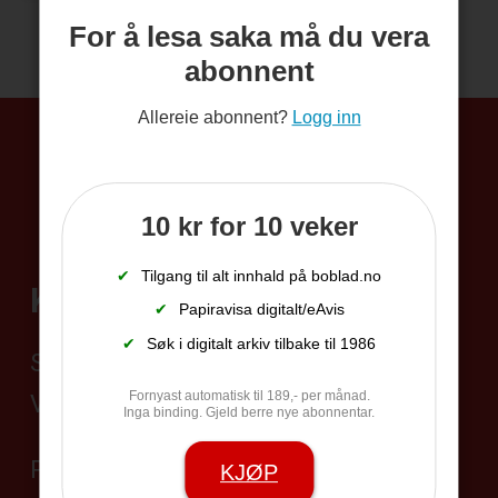
For å lesa saka må du vera
abonnent
Allereie abonnent?
Logg inn
10 kr for 10 veker
✔
Tilgang til alt innhald på boblad.no
Kontakt
✔
Papiravisa digitalt/eAvis
✔
Søk i digitalt arkiv tilbake til 1986
Sentralbord 35 95 19 45
Fornyast automatisk til 189,- per månad.
Vakttelefon 406 24 528
Inga binding. Gjeld berre nye abonnentar.
Postadresse:
KJØP