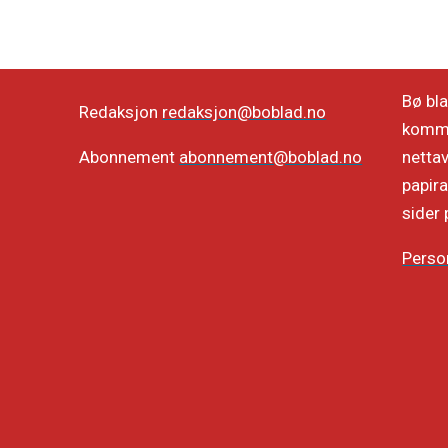
Bø bla
Redaksjon
redaksjon@boblad.no
kommun
netta
Abonnement
abonnement@boblad.no
papira
sider 
Perso