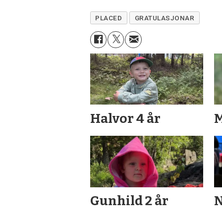
PLACED
GRATULASJONAR
Halvor 4 år
M
Gunhild 2 år
N