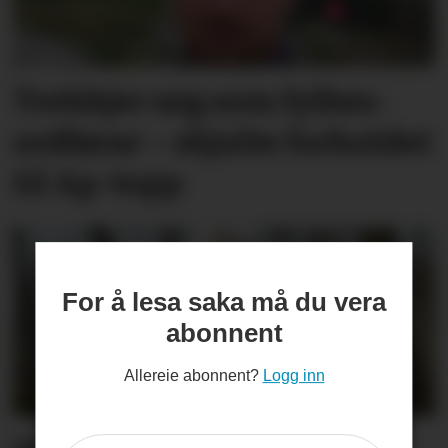
Trekkjer seg som fylkes­
ordførar – skjulte forholdet
til Ap-topp
For å lesa saka må du vera
abonnent
Allereie abonnent?
Logg inn