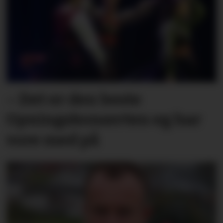
– Det er den beste
Opningskonserten eg har
vore med på