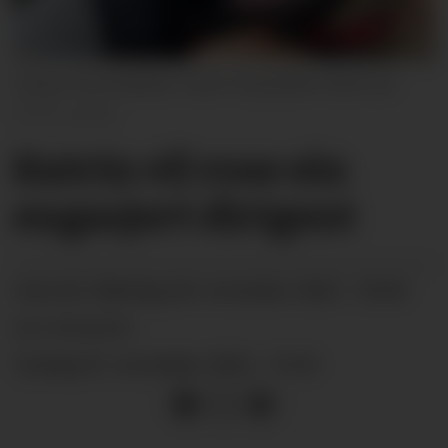
Vekas framsnakkar: Katrin Espedalen Bamrud.
privat
Katrin vil rose ein
engasjert dirigent
måndag 28. november 2022 - 09:00
PUBLISERT
SIST OPPDATERT
tysdag 29. november 2022 - 15:44