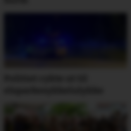
borte
Politiet rykte ut til
elsparkesykkelulykke