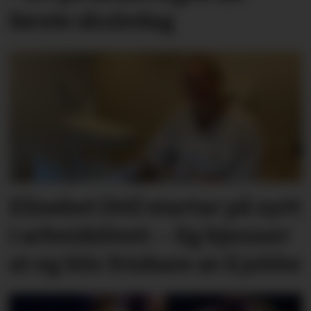
første skuledag
Elisabet (44) startar på nytt
i arbeidslivet: – Eg kjenner
at eg blir friskare av å jobbe