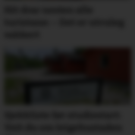
Hit drar nesten alle
turistane: – Det er utruleg
vakkert
Sjekkliste før studie­start:
Veit du om leige­­­­bustaden