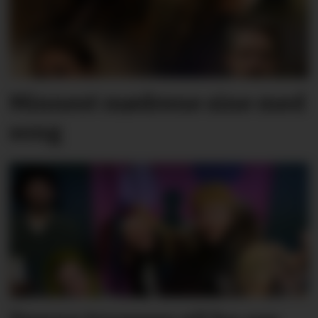
Minnest mødrene sine med
song