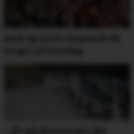
Små og store strøymde til
torget på laurdag
– Øv på skulevegen før