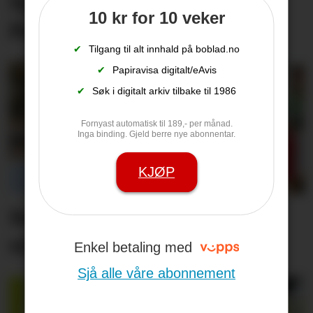
Synne er ueinig: –
10 kr for 10 veker
Pastinakk er ikkje giftig
✔
Tilgang til alt innhald på boblad.no
✔
Papiravisa digitalt/eAvis
✔
Søk i digitalt arkiv tilbake til 1986
Fornyast automatisk til 189,- per månad.
Inga binding. Gjeld berre nye abonnentar.
KJØP
Set friske fargar på eit
viktig inngangs­parti
Enkel betaling med
Sjå alle våre abonnement