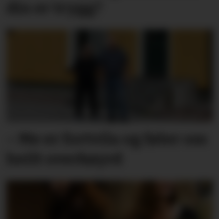
din er trygg?
– Me er fortvila og føler oss
heilt overkøyrd