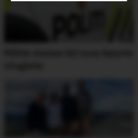
Måtte stanse bil som køyrte
vinglete