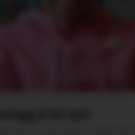
 kan gjerne tenke seg å bli sjef.
Øystein Akselberg
legg å bli sjef
024 - 04:59
sundag 15. september 2024 -