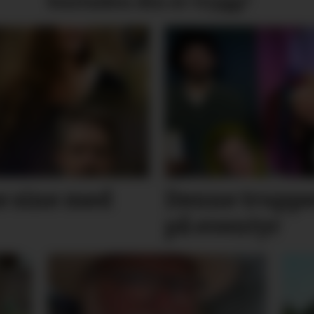
bustaden din er trygg?
 sine med
Denne truppe
på eventyr