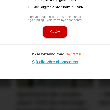
✔
Søk i digitalt arkiv tilbake til 1986
Fornyast automatisk til 189,- per månad.
Inga binding. Gjeld berre nye abonnentar.
KJØP
på eit viktig
Måtte stanse 
vinglete
Enkel betaling med
Sjå alle våre abonnement
Sjekkliste før studie­
– M
start: Veit du om leige­­­­
oss