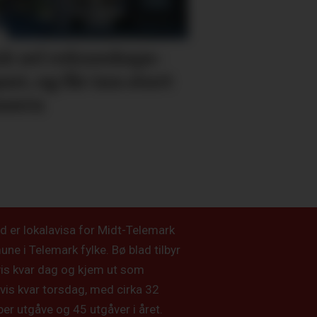
k sel rekne­skaps­­
ant, og får inn stort
nsern
d er lokalavisa for Midt-Telemark
e i Telemark fylke. Bø blad tilbyr
vis kvar dag og kjem ut som
vis kvar torsdag, med cirka 32
per utgåve og 45 utgåver i året.