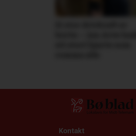
Ei stor drivkraft er
borte: – Jan Arve ha
eit stort hjarte som
romma alle
Kontakt