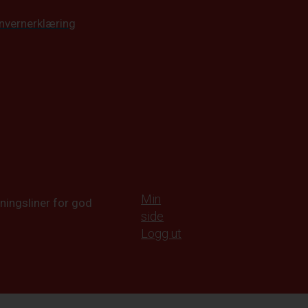
nvernerklæring
Min
ningsliner for god
side
Logg ut