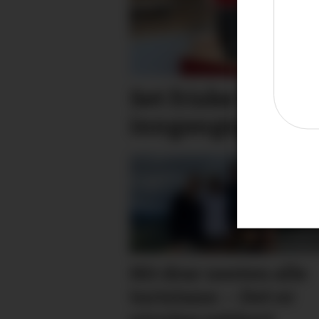
Set friske fargar 
inngangs­parti
Hit drar nesten alle
turistane: – Det er