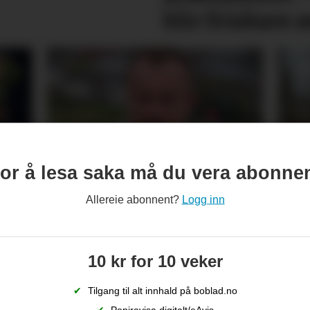
blir friskare 
Trekkjer seg som
Syn
or å lesa saka må du vera abonne
g
fylkes­ordførar – skjulte
Pas
Allereie abonnent?
Logg inn
forholdet til Ap-topp
10 kr for 10 veker
✔
Tilgang til alt innhald på boblad.no
✔
Papiravisa digitalt/eAvis