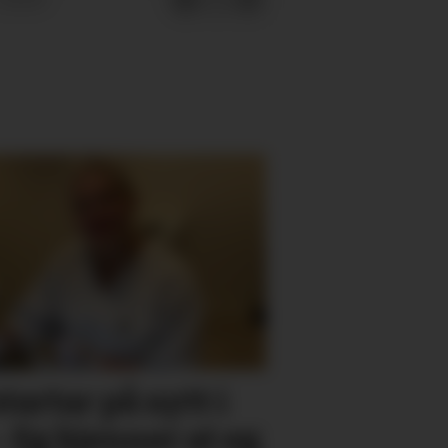
startar på nytt i
– Eg kjenner at eg