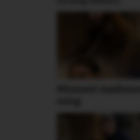
utruleg vakkert
Minnest mødrene
song