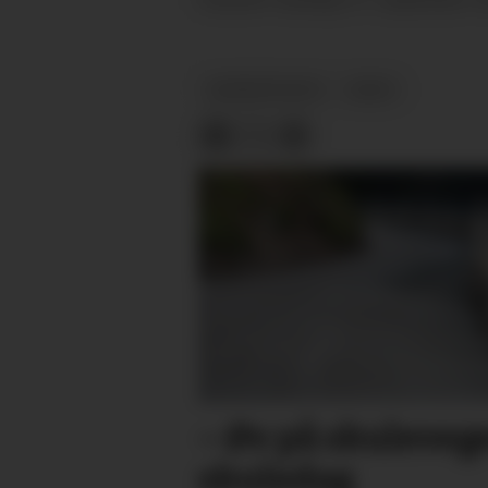
PUBLISERT
BARNEPRATEN
ARKIV
– Øv på skulevege
skuledag