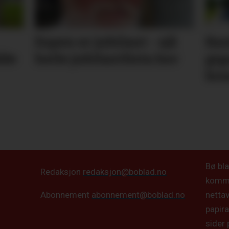
Espen er jubilant - sjå
Ban
dde
heile jubilantlista her
gig
ko
Bø bla
Redaksjon
redaksjon@boblad.no
kommun
netta
Abonnement
abonnement@boblad.no
papira
sider 