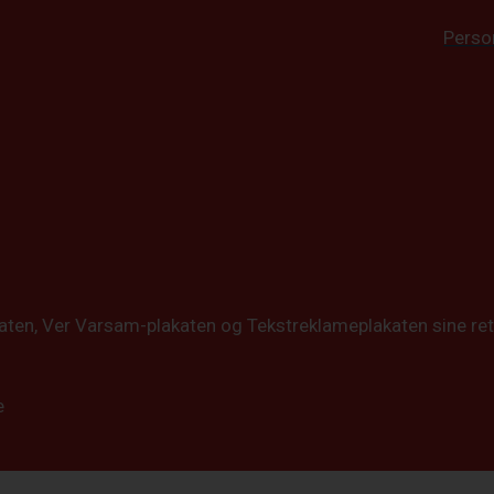
Perso
katen, Ver Varsam-plakaten og Tekstreklameplakaten sine ret
e