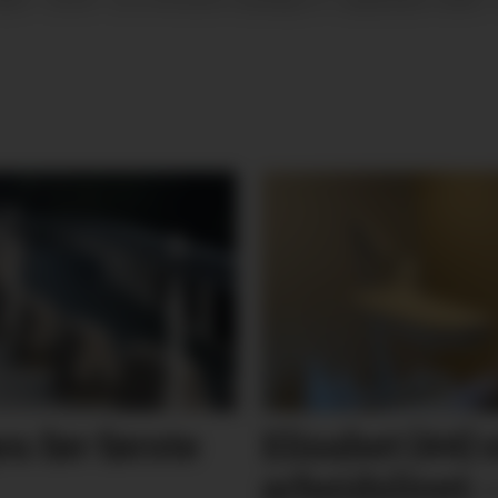
SIST OPPDATERT
n før første
Elisabet (44) 
arbeidslivet: 