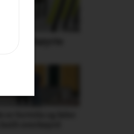
bil som køyrte
e er fortvila og føler
 heilt overkøyrd